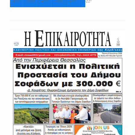
+
27°
+
25°
+
24°
+
24°
+
24°
+
22°