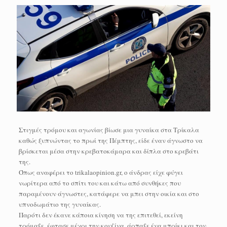
Στιγμές τρόμου και αγωνίας βίωσε μια γυναίκα στα Τρίκαλα
καθώς ξυπνώντας το πρωί της Πέμπτης, είδε έναν άγνωστο να
βρίσκεται μέσα στην κρεβατοκάμαρα και δίπλα στο κρεβάτι
της.
Όπως αναφέρει το trikalaopinion.gr, ο άνδρας είχε φύγει
νωρίτερα από το σπίτι του και κάτω από συνθήκες που
παραμένουν άγνωστες, κατάφερε να μπει στην οικία και στο
υπνοδωμάτιο της γυναίκας.
Παρότι δεν έκανε κάποια κίνηση να της επιτεθεί, εκείνη
τρόμαξε, έφτασε μέχρι την κουζίνα, άρπαξε ένα μπρίκι και τον