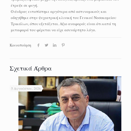
έτρεψε σε φυγή.
Ο άνδρας εντοπίστηκε αργότερα από αστυνομικούς και
οδηγήθηκε στην ψυχιατρική κλινική του Γενικού Νοσοκομείου
Τρικάλων, όπου εξετάζεται. Αξιο αναφοράς είναι ότι κατά τη
μεταφορά του φέρεται να είχε ασυνάρτητο λόγο.
Κοινοποίηση
Σχετικά Άρθρα
5 Αυγούστου, 2026