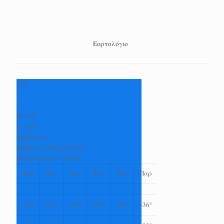
Εορτολόγιο
+
35
°
C
H:
+
36°
L:
+
25°
Καρδίτσα
Σάββατο, 08 Αύγουστος
Πρόγνωση για 7 μέρες
Κυρ
Δευ
Τρι
Τετ
Πεμ
Παρ
+
37°
+
38°
+
40°
+
41°
+
38°
+
36°