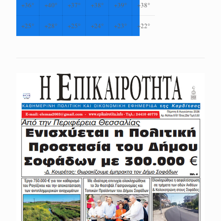
+
36°
+
40°
+
37°
+
38°
+
39°
+
38°
+
25°
+
28°
+
25°
+
24°
+
23°
+
22°