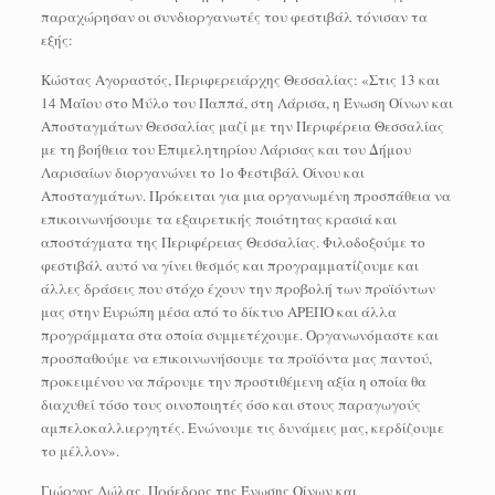
παραχώρησαν οι συνδιοργανωτές του φεστιβάλ τόνισαν τα
εξής:
Κώστας Αγοραστός, Περιφερειάρχης Θεσσαλίας: «Στις 13 και
14 Μαΐου στο Μύλο του Παππά, στη Λάρισα, η Ένωση Οίνων και
Αποσταγμάτων Θεσσαλίας μαζί με την Περιφέρεια Θεσσαλίας
με τη βοήθεια του Επιμελητηρίου Λάρισας και του Δήμου
Λαρισαίων διοργανώνει το 1ο Φεστιβάλ Οίνου και
Αποσταγμάτων. Πρόκειται για μια οργανωμένη προσπάθεια να
επικοινωνήσουμε τα εξαιρετικής ποιότητας κρασιά και
αποστάγματα της Περιφέρειας Θεσσαλίας. Φιλοδοξούμε το
φεστιβάλ αυτό να γίνει θεσμός και προγραμματίζουμε και
άλλες δράσεις που στόχο έχουν την προβολή των προϊόντων
μας στην Ευρώπη μέσα από το δίκτυο ΑΡΕΠΟ και άλλα
προγράμματα στα οποία συμμετέχουμε. Οργανωνόμαστε και
προσπαθούμε να επικοινωνήσουμε τα προϊόντα μας παντού,
προκειμένου να πάρουμε την προστιθέμενη αξία η οποία θα
διαχυθεί τόσο τους οινοποιητές όσο και στους παραγωγούς
αμπελοκαλλιεργητές. Ενώνουμε τις δυνάμεις μας, κερδίζουμε
το μέλλον».
Γιώργος Λώλας, Πρόεδρος της Ένωσης Οίνων και