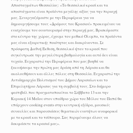
Αποσταγμάτων Θεσσαλίας: «Το θεσσαλικό κρασί και τα
αποστάγματα είναι προϊόντα μεγάλης αξίας για την περιοχή
μας. Συνεργαζόμαστε με την Περιφέρεια για να
δημιουργήσουμε τους «Δρόμους του Κρασιού» προκειμένου να
ενισχύουμε τον οινοτουρισμό στην περιοχή μας. Βρισκόμαστε
στο κέντρο της χώρας, έχουμε τον μυθικό Όλυμπο, τα προϊόντα
μας είναι εξαιρετικής ποιότητας και διακρίνονται. Σε
πρόσφατη Διεθνή Έκθεση, θεσσαλικό ήταν το κρασί που
συγκέντρωσε την μεγαλύτερη βαθμολογία και αυτό δεν είναι
τυχαίο. Ευχαριστώ την Περιφέρεια που μας βοηθά να
ξεκινήσουμε την πρώτη μας δράση από τη Λάρισα και θα
ακολουθήσουν και άλλες πόλεις στη Θεσσαλία. Ευχαριστώ την
Αντιδημαρχία Πολιτισμού του Δήμου Λαρισαίων και το
Επιμελητήριο Λάρισας για τη συμβολή τους. Στο διήμερο
φεστιβάλ που πραγματοποιείται το Σάββατο 13 και την
Κυριακή 14 Μαΐου στον υπαίθριο χώρο του Μύλου του Παπά θα
υπάρχουν cooking events στην κεντρική εξέδρα, μουσικές
συναυλίες και παρουσιάσεις θεματικών ενοτήτων αναφορικά
με το κρασί και το τσίπουρο. Σας περιμένουμε όλους να
δοκιμάσετε τα κρασιά μας».