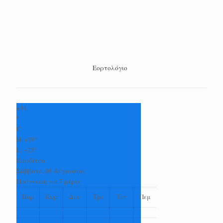
Εορτολόγιο
+
34
°
C
H:
+
39°
L:
+
25°
Καρδίτσα
Σάββατο, 08 Αύγουστος
Πρόγνωση για 7 μέρες
Παρ
Κυρ
Δευ
Τρι
Τετ
Πεμ