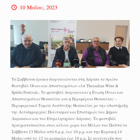
10 Μαΐου, 2023
Το Σαββατοκύριακο διοργανώνεται στη Λάρισα το πρώτο
Φεστιβάλ Οίνου και Αποσταγμάτων «1st Thessalian Wine &
Spirits Festival». Το φεστιβάλ διοργανώνει η Ένωση Οίνων και
Αποσταγμάτων Θεσσαλίας και η Περιφέρεια Θεσσαλίας –
Περιφερειακό Ταμείο Ανάπτυξης Θεσσαλίας με την υποστήριξη
της Αντιδημαρχίας Πολιτισμού και Επιστημών του Δήμου
Λαρισαίων και του Επιμελητηρίου Λάρισας. Το φεστιβάλ
πραγματοποιείται στον αύλειο χώρο του Μύλου του Παππά το
Σάββατο 13 Μαΐου από 6 μ.μ. έως 10 μ.μ. και την Κυριακή 14
Μαΐου από τις 12 το μεσημέρι έως 10 μ.μ. Σε συνέντευξη που