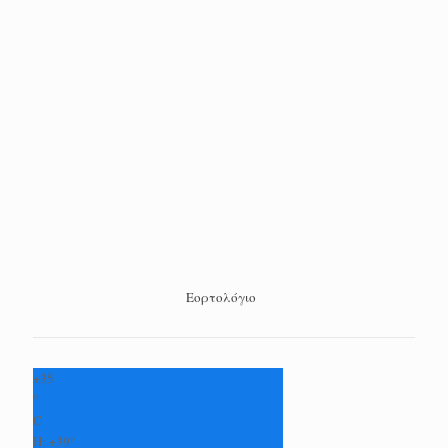
Εορτολόγιο
+
35
°
C
H:
+
39°