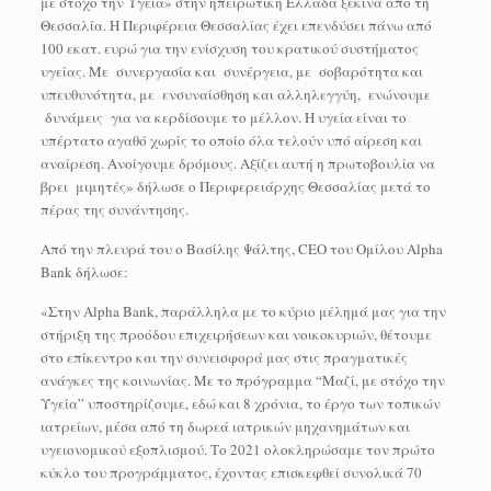
με στόχο την Υγεία» στην ηπειρωτική Ελλάδα ξεκινά από τη
Θεσσαλία. Η Περιφέρεια Θεσσαλίας έχει επενδύσει πάνω από
100 εκατ. ευρώ για την ενίσχυση του κρατικού συστήματος
υγείας. Με συνεργασία και συνέργεια, με σοβαρότητα και
υπευθυνότητα, με ενσυναίσθηση και αλληλεγγύη, ενώνουμε
δυνάμεις για να κερδίσουμε το μέλλον. Η υγεία είναι το
υπέρτατο αγαθό χωρίς το οποίο όλα τελούν υπό αίρεση και
αναίρεση. Ανοίγουμε δρόμους. Αξίζει αυτή η πρωτοβουλία να
βρει μιμητές» δήλωσε ο Περιφερειάρχης Θεσσαλίας μετά το
πέρας της συνάντησης.
Από την πλευρά του ο Βασίλης Ψάλτης, CEO του Ομίλου Alpha
Bank δήλωσε:
«Στην Alpha Bank, παράλληλα με το κύριο μέλημά μας για την
στήριξη της προόδου επιχειρήσεων και νοικοκυριών, θέτουμε
στο επίκεντρο και την συνεισφορά μας στις πραγματικές
ανάγκες της κοινωνίας. Με το πρόγραμμα “Μαζί, με στόχο την
Υγεία” υποστηρίζουμε, εδώ και 8 χρόνια, το έργο των τοπικών
ιατρείων, μέσα από τη δωρεά ιατρικών μηχανημάτων και
υγειονομικού εξοπλισμού. Το 2021 ολοκληρώσαμε τον πρώτο
κύκλο του προγράμματος, έχοντας επισκεφθεί συνολικά 70