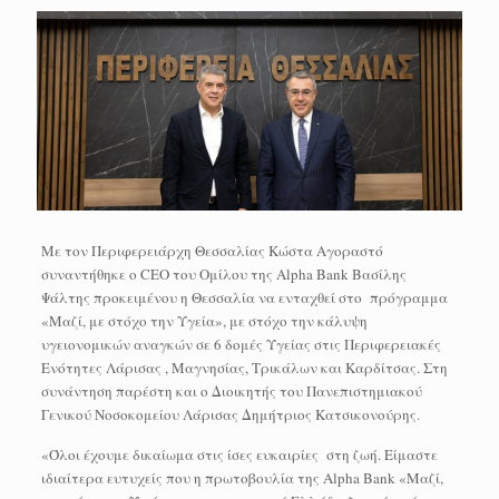
Με τον Περιφερειάρχη Θεσσαλίας Κώστα Αγοραστό
συναντήθηκε ο CEO του Ομίλου της Alpha Bank Βασίλης
Ψάλτης προκειμένου η Θεσσαλία να ενταχθεί στο πρόγραμμα
«Μαζί, με στόχο την Υγεία», με στόχο την κάλυψη
υγειονομικών αναγκών σε 6 δομές Υγείας στις Περιφερειακές
Ενότητες Λάρισας , Μαγνησίας, Τρικάλων και Καρδίτσας. Στη
συνάντηση παρέστη και ο Διοικητής του Πανεπιστημιακού
Γενικού Νοσοκομείου Λάρισας Δημήτριος Κατσικονούρης.
«Όλοι έχουμε δικαίωμα στις ίσες ευκαιρίες στη ζωή. Είμαστε
ιδιαίτερα ευτυχείς που η πρωτοβουλία της Alpha Bank «Μαζί,