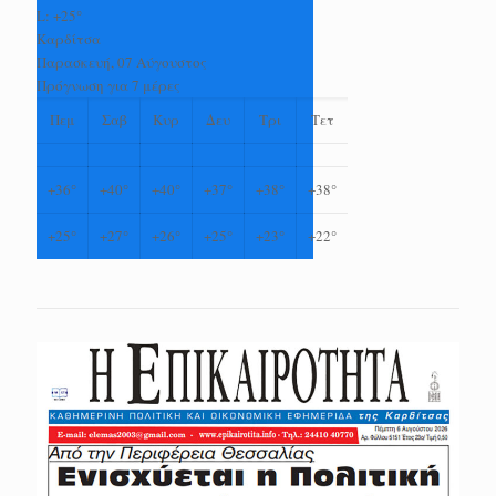
L:
+
25°
Καρδίτσα
Παρασκευή, 07 Αύγουστος
Πρόγνωση για 7 μέρες
Πεμ
Σαβ
Κυρ
Δευ
Τρι
Τετ
+
36°
+
40°
+
40°
+
37°
+
38°
+
38°
+
25°
+
27°
+
26°
+
25°
+
23°
+
22°