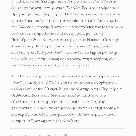
νησιά, και τώρα ξεκινάμε τον δεύτερο κύκλο, εξοπλίζοντας
δομές υγείας στην ηπειρωτική Ελλάδα. Πρώτος σταθμός του
Προγράμματος, η περιφέρεια Θεσσαλίας, καθώς τα τελευταία
χρόνια διατηρούμε στενή συνεργασία με τα δύο Νοσοκομεία
της Λάρισας, υποστηρίζοντας τις προσπάθειες του ιατρικού και
νοσηλευτικού προσωπικού. Η συνεργασία μας με την
Περιφέρεια Θεσσαλίας, τις Διοικήσεις των Νοσοκομείων, την
Υγειονομική Περιφέρεια και τις Δημοτικές Αρχές, είναι η
καλύτερη απόδειξη ότι ‘Μαζί’ μπορούμε να δημιουργήσουμε
τις συνθήκες για την άμεση και απρόσκοπτη πρόσβαση όλων,
στο σημαντικότερο αγαθό, αυτό της υγείας»
Το 2021, ολοκληρώθηκε ο πρώτος κύκλος του προγράμματος
«Μαζί, με Στόχο την Υγεία», κατά τον οποίο καλύφθηκαν οι
ανάγκες συνολικά 70 νησιών, και με αφετηρία την Περιφέρεια
Θεσσαλίας, ξεκινάει ο δεύτερος κύκλος, με στόχο τον
εξοπλισμό και τη θωράκιση των μονάδων υγείας στην
ηπειρωτική Ελλάδα, πάντα με γνώμονα τη στήριξη περιοχών
και δομών, που λόγω γεωγραφικών ή άλλων περιορισμών,
αντιμετωπίζουν σημαντικές ελλείψεις.