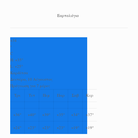
Εορτολόγιο
+
34
°
C
H:
+
35°
L:
+
25°
Καρδίτσα
Δευτέρα, 10 Αύγουστος
Πρόγνωση για 7 μέρες
Τρι
Τετ
Πεμ
Παρ
Σαβ
Κυρ
+
36°
+
40°
+
39°
+
35°
+
34°
+
37°
+
24°
+
23°
+
23°
+
23°
+
19°
+
19°