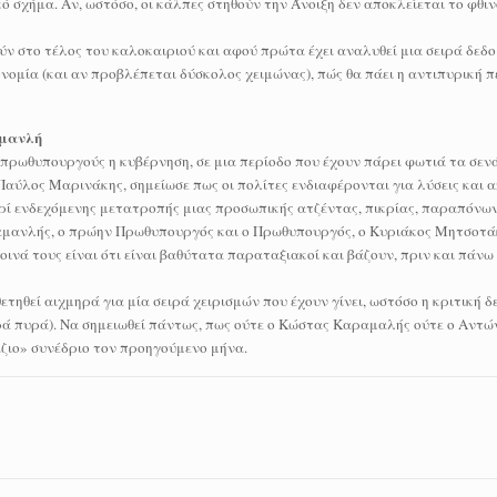
 σχήμα. Αν, ωστόσο, οι κάλπες στηθούν την Άνοιξη δεν αποκλείεται το φθι
ν στο τέλος του καλοκαιριού και αφού πρώτα έχει αναλυθεί μια σειρά δεδο
ονομία (και αν προβλέπεται δύσκολος χειμώνας), πώς θα πάει η αντιπυρική 
αμανλή
πρωθυπουργούς η κυβέρνηση, σε μια περίοδο που έχουν πάρει φωτιά τα σεν
αύλος Μαρινάκης, σημείωσε πως οι πολίτες ενδιαφέρονται για λύσεις και 
περί ενδεχόμενης μετατροπής μιας προσωπικής ατζέντας, πικρίας, παραπόνω
ραμανλής, ο πρώην Πρωθυπουργός και ο Πρωθυπουργός, ο Κυριάκος Μητσοτάκ
κοινά τους είναι ότι είναι βαθύτατα παραταξιακοί και βάζουν, πριν και πάνω 
ηθεί αιχμηρά για μία σειρά χειρισμών που έχουν γίνει, ωστόσο η κριτική δεν
δρά πυρά). Να σημειωθεί πάντως, πως ούτε ο Κώστας Καραμαλής ούτε ο Αντ
ζιο» συνέδριο τον προηγούμενο μήνα.