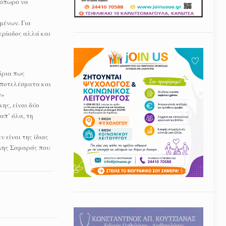
νόπωρο να
μένων. Για
περίοδος αλλά και
άρια πως
αποτελέσματα και
ν»
ης, είναι δύο
απ’ όλα, τη
 είναι της ίδιας
ώνης Σαμαράς που