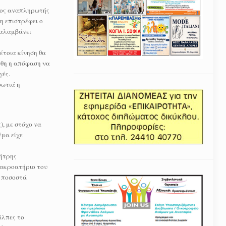
νέος αναπληρωτής
η επιστρέφει ο
ναλαμβάνει
έτοια κίνηση θα
φθη η απόφαση να
γές.
φωτιά η
, με στόχο να
μα είχε
μήτρης
 ακροατήριο του
α ποσοστά
άλπες το