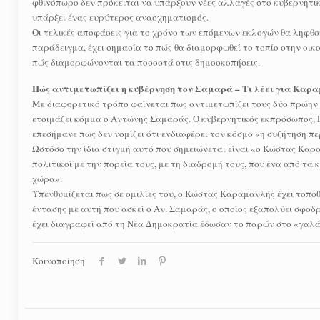
φθινόπωρο δεν πρόκειται να υπάρξουν νέες αλλαγές στο κυβερνητικό
υπάρξει ένας ευρύτερος ανασχηματισμός.
Οι τελικές αποφάσεις για το χρόνο των επόμενων εκλογών θα ληφθού
παράδειγμα, έχει σημασία το πώς θα διαμορφωθεί το τοπίο στην οικ
πώς διαμορφώνονται τα ποσοστά στις δημοσκοπήσεις.
Πώς αντιμετωπίζει η κυβέρνηση τον Σαμαρά – Τι λέει για Καρ
Με διαφορετικό τρόπο φαίνεται πως αντιμετωπίζει τους δύο πρώην 
ετοιμάζει κόμμα ο Αντώνης Σαμαράς. Ο κυβερνητικός εκπρόσωπος, Π
επεσήμανε πως δεν νομίζει ότι ενδιαφέρει τον κόσμο «η συζήτηση 
Ωστόσο την ίδια στιγμή αυτό που σημειώνεται είναι «ο Κώστας Κα
πολιτικοί με την πορεία τους, με τη διαδρομή τους, που ένα από τα 
χώρα».
Υπενθυμίζεται πως σε ομιλίες του, ο Κώστας Καραμανλής έχει τοποθετ
έντασης με αυτή που ασκεί ο Αν. Σαμαράς, ο οποίος εξαπολύει σφο
έχει διαγραφεί από τη Νέα Δημοκρατία έδωσαν το παρών στο «γαλά
Κοινοποίηση