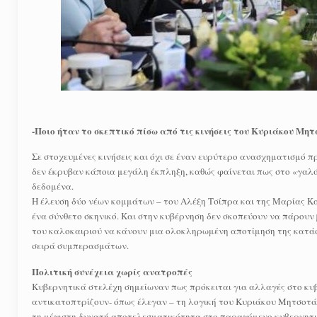
-Ποιο ήταν το σκεπτικό πίσω από τις κινήσεις του Κυριάκου Μητ
Σε στοχευμένες κινήσεις και όχι σε έναν ευρύτερο ανασχηματισμό 
δεν έκρυβαν κάποια μεγάλη έκπληξη, καθώς φαίνεται πως στο «γαλά
δεδομένα.
Η έλευση δύο νέων κομμάτων – του Αλέξη Τσίπρα και της Μαρίας Κ
ένα σύνθετο σκηνικό. Και στην κυβέρνηση δεν σκοπεύουν να πάρουν
του καλοκαιριού να κάνουν μια ολοκληρωμένη αποτίμηση της κατάστ
σειρά συμπερασμάτων.
Πολιτική συνέχεια χωρίς ανατροπές
Κυβερνητικά στελέχη σημείωναν πως πρόκειται για αλλαγές στο κυβ
αντικατοπτρίζουν- όπως έλεγαν – τη λογική του Κυριάκου Μητσοτάκ
τη μέγιστη δυνατή αποτελεσματικότητα στο παραγόμενο κυβερνητι