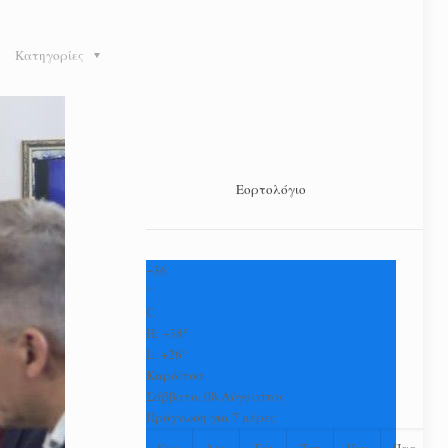
Κατηγορίες
Εορτολόγιο
+
36
°
C
H:
+
38°
L:
+
26°
Καρδίτσα
Σάββατο, 08 Αύγουστος
Πρόγνωση για 7 μέρες
Κυρ
Δευ
Τρι
Τετ
Πεμ
Παρ