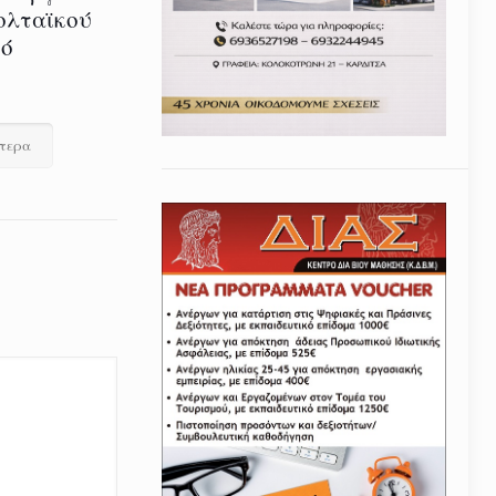
ολταϊκού
τό
ότερα