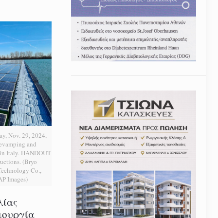
ay, Nov. 29, 2024,
Revamping and
t in Italy. HANDOUT
uctions. (Bryo
echnology Co.,
 AP Images)
λίας
ιουργία