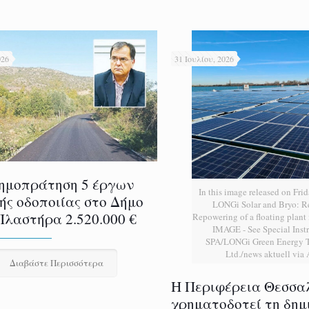
026
31 Ιουλίου, 2026
ημοπράτηση 5 έργων
In this image released on Frid
ής οδοποιίας στο Δήμο
LONGi Solar and Bryo: 
Πλαστήρα 2.520.000 €
Repowering of a floating plan
IMAGE - See Special Instr
SPA/LONGi Green Energy T
Ltd./news aktuell via
Διαβάστε Περισσότερα
H Περιφέρεια Θεσσα
χρηματοδοτεί τη δημ