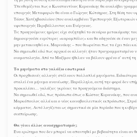
Υπενθυμίζεται πως ο Κωνσταντίνος Κυρανάκης θα αναλάβει γραμματ
υπουργός Μεταφορών θα είναι ο Γιώργος Κώτσηρας. Στη θέση του υ
Τάσος Χατζηβασιλείου (που αναλαμβάνει Υφυπουργός Εξωτερικών α
υφυπουργός Περιβάλλοντος και Ενέργειας.
Τις προηγούμενες ημέρες είχε συζητηθεί το σενάριο μετακόμισης 
δημιουργούσε ευρύτερες «καραμπόλες» και θα οδηγούσε σε έναν μ
μην μετακινηθεί ο κ. Μαρινάκης – που θεωρείται πως τα έχει πάει κ
Να σημειωθεί εδώ πως αρχικά οι αλλαγές ήταν προγραμματισμένο ν
ονοματολογία. Από το Μαξίμου ήθελαν να βάλουν φρένο σ’ αυτή τη 
Τα μηνύματα στο γαλάζιο εσωτερικό
Οι προχθεσινές αλλαγές στέλνουν πολλαπλά μηνύματα. Ειδικότερα, 
σταλεί ένα μήνυμα ανανέωσης. Παράλληλα, αυτή την φορά δεν υπήρξ
προκαλέσει… γαλάζιες γκρίνιες το προηγούμενο διάστημα.
Να σημειωθεί εδώ, πως πρόσωπα όπως ο Κώστας Κυρανάκης, που αν
Μαρκόπουλος αλλά και ο νέος κοινοβουλευτικός εκπρόσωπος, Στράτ
κόμματος. Αυτό λογίζεται ως σημαντικό σε μία περίοδο που η κυβέρ
συσπείρωσης.
Θα γίνει άλλος ανασχηματισμός;
Ένα ερώτημα που δεν μπορεί να απαντηθεί με βεβαιότητα είναι αν 