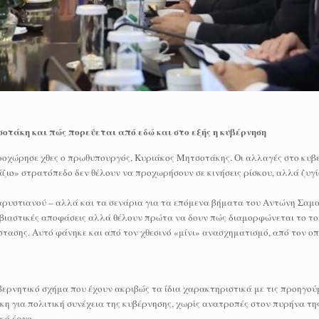
σοτάκη και πώς πορεύεται από εδώ και στο εξής η κυβέρνηση
προχώρησε χθες ο πρωθυπουργός, Κυριάκος Μητσοτάκης. Οι αλλαγές στο κυβ
ζιο» στρατόπεδο δεν θέλουν να προχωρήσουν σε κινήσεις ρίσκου, αλλά ζυγί
αρυστιανού – αλλά και τα σενάρια για τα επόμενα βήματα του Αντώνη Σαμ
 βιαστικές αποφάσεις αλλά θέλουν πρώτα να δουν πώς διαμορφώνεται το τοπ
ασης. Αυτό φάνηκε και από τον χθεσινό «μίνι» ανασχηματισμό, από τον οπ
ερνητικό σχήμα που έχουν ακριβώς τα ίδια χαρακτηριστικά με τις προηγούμ
η για πολιτική συνέχεια της κυβέρνησης, χωρίς ανατροπές στον πυρήνα τη
κό έργο.