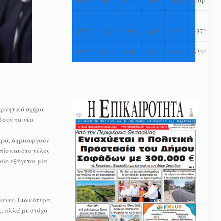
+
37°
+
37°
+
39°
+
40°
+
39°
+
37°
+
27°
+
25°
+
24°
+
24°
+
23°
+
23°
ερνητικό σχήμα
ζουν τα νέα
αρά, δημιουργούν
ίο και στο τέλος
οίο εξάγεται μία
ενες. Ειδικότερα,
ς, αλλά με στόχο