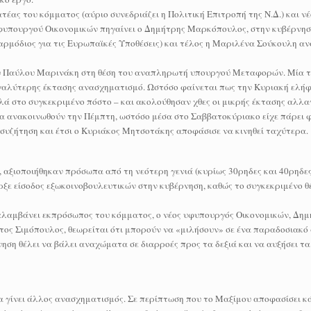
έας του κόμματος (αύριο συνεδριάζει η Πολιτική Επιτροπή της Ν.Δ.) και 
φυπουργού Οικονομικών πηγαίνει ο Δημήτρης Μαρκόπουλος, στην κυβέρνησ
ρμόδιος για τις Ευρωπαϊκές Υποθέσεις) και τέλος η Μαριλένα Σούκουλη α
του Παύλου Μαρινάκη στη θέση του αναπληρωτή υπουργού Μεταφορών. Μία τ
εγαλύτερης έκτασης ανασχηματισμό. Ωστόσο φαίνεται πως την Κυριακή ελή
αλά στο συγκεκριμένο πόστο – και ακολούθησαν χθες οι μικρής έκτασης αλλα
α ανακοινωθούν την Πέμπτη, ωστόσο μέσα στο Σαββατοκύριακο είχε πάρει 
συζήτηση και έτσι ο Κυριάκος Μητσοτάκης αποφάσισε να κινηθεί ταχύτερα.
αξιοποιήθηκαν πρόσωπα από τη νεότερη γενιά (κυρίως 30ρηδες και 40ρηδες)
ε είσοδος εξωκοινοβουλευτικών στην κυβέρνηση, καθώς το συγκεκριμένο θέ
αλαμβάνει εκπρόσωπος του κόμματος, ο νέος υφυπουργός Οικονομικών, Δη
ος Σιμόπουλος, θεωρείται ότι μπορούν να «μιλήσουν» σε ένα παραδοσιακό
νηση θέλει να βάλει αναχώματα σε διαρροές προς τα δεξιά και να αυξήσει τ
θα γίνει άλλος ανασχηματισμός. Σε περίπτωση που το Μαξίμου αποφασίσει κ