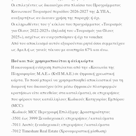
Οι επιλεγέντες ως δικαιούχοι στο πλαίσιο του Προγράμματος
Κοινωνικού Τουρισμού περιόδου 2026-2027 της Δ.ΥΠ.Α.,
ανεξαρτήτως αν έκαναν χρήση της παροχής ή όχι.
Οι κληρωθέντες του γ’ κύκλου του προγράμματος «Τουρισμός
για Όλους 2022-2025» (δηλαδή του «Τουρισμός για Όλους
2025»), ασχέτως αν ενεργοποίησαν ή όχι το voucher.
Από τον αποκλεισμό αυτόν εξαιρούνται ρητά όσοι συμμετείχαν
ως ΑμεΑ ή ως γονείς τέκνου με αναπηρία 67% και άνω.
Πού και πώς χρησιμοποιείται η άυλη κάρτα
Η οικονομική ενίσχυση πιστώνεται από την «Κοινωνία της
Πληροφορίας Μ.Α.Ε.» (ΚτΠ Μ.Α.Ε.) σε ψηφιακή χρεωστική
κάρτα. Το ποσό μπορεί να χρησιμοποιηθεί αποκλειστικά για τη
διαμονή του δικαιούχου (είτε μέσω ψηφιακών πλατφορμών
κρατήσεων είτε απευθείας στα καταλύματα), σε επιχειρήσεις
που φέρουν τους κατάλληλους Κωδικούς Κατηγορίας Εμπόρου
(MCC):
-Κωδικός MCC Περιγραφή Επιλέξιμης Δραστηριότητας
-3501 έως 3999 Ξενοδοχειακές επιχειρήσεις / καταλύματα
-7011 Λοιπές ξενοδοχειακές επιχειρήσεις / καταλύματα
-7012 Timeshare Real Estate (Χρονομεριστική μίσθωση)