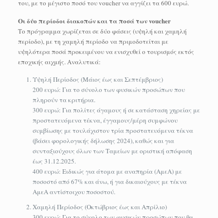
του, με το μέγιστο ποσό του voucher να αγγίζει τα 600 ευρώ.
Οι δύο περίοδοι διακοπών και τα ποσά των voucher
Το πρόγραμμα χωρίζεται σε δύο φάσεις (υψηλή και χαμηλή
περίοδο), με τη χαμηλή περίοδο να πριμοδοτείται με
υψηλότερα ποσά προκειμένου να ενισχυθεί ο τουρισμός εκτός
εποχικής αιχμής. Αναλυτικά:
Υψηλή Περίοδος (Μάιος έως και Σεπτέμβριος)
200 ευρώ: Για το σύνολο των φυσικών προσώπων που
πληρούν τα κριτήρια.
300 ευρώ: Για πολίτες άγαμους ή σε κατάσταση χηρείας με
προστατευόμενα τέκνα, έγγαμους/μέρη συμφώνου
συμβίωσης με τουλάχιστον τρία προστατευόμενα τέκνα
(βάσει φορολογικής δήλωσης 2024), καθώς και για
συνταξιούχους όλων των Ταμείων με οριστική απόφαση
έως 31.12.2025.
400 ευρώ: Ειδικώς για άτομα με αναπηρία (ΑμεΑ) με
ποσοστό από 67% και άνω, ή για δικαιούχους με τέκνα
ΑμεΑ αντίστοιχου ποσοστού.
Χαμηλή Περίοδος (Οκτώβριος έως και Απρίλιο)
300 ευρώ: Για το σύνολο των φυσικών προσώπων που θα