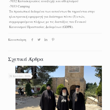
-7032 Κατασκηνώσεις αναψυχής και αθλητισμού
-7033 Camping
Τα προσωπικά δεδομένα των αιτούντων θα τηρούνται στην
ηλεκτρονική εφαρμογή για διάστημα πέντε (5) ετών,
συμμορφούμενα πλήρως με τις διατάξεις του Γενικού
Κανονισμού Προστασίας Δεδομένων (GDPR).
Κοινοποίηση
Σχετικά Άρθρα
31 Ιουλίου, 2026