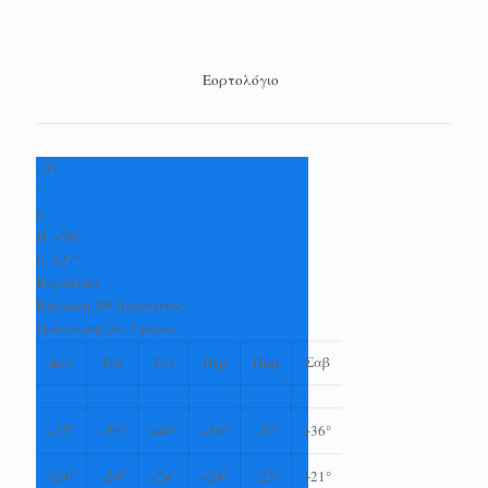
Εορτολόγιο
+
37
°
C
H:
+
38°
L:
+
27°
Καρδίτσα
Κυριακή, 09 Αύγουστος
Πρόγνωση για 7 μέρες
Δευ
Τρι
Τετ
Πεμ
Παρ
Σαβ
+
35°
+
39°
+
40°
+
39°
+
37°
+
36°
+
24°
+
24°
+
24°
+
24°
+
23°
+
21°