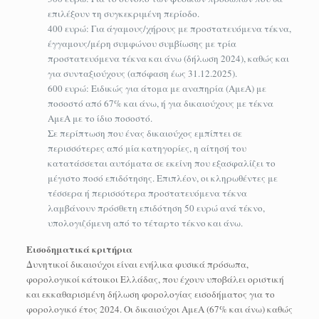
επιλέξουν τη συγκεκριμένη περίοδο.
400 ευρώ: Για άγαμους/χήρους με προστατευόμενα τέκνα,
έγγαμους/μέρη συμφώνου συμβίωσης με τρία
προστατευόμενα τέκνα και άνω (δήλωση 2024), καθώς και
για συνταξιούχους (απόφαση έως 31.12.2025).
600 ευρώ: Ειδικώς για άτομα με αναπηρία (ΑμεΑ) με
ποσοστό από 67% και άνω, ή για δικαιούχους με τέκνα
ΑμεΑ με το ίδιο ποσοστό.
Σε περίπτωση που ένας δικαιούχος εμπίπτει σε
περισσότερες από μία κατηγορίες, η αίτησή του
κατατάσσεται αυτόματα σε εκείνη που εξασφαλίζει το
μέγιστο ποσό επιδότησης. Επιπλέον, οι κληρωθέντες με
τέσσερα ή περισσότερα προστατευόμενα τέκνα
λαμβάνουν πρόσθετη επιδότηση 50 ευρώ ανά τέκνο,
υπολογιζόμενη από το τέταρτο τέκνο και άνω.
Εισοδηματικά κριτήρια
Δυνητικοί δικαιούχοι είναι ενήλικα φυσικά πρόσωπα,
φορολογικοί κάτοικοι Ελλάδας, που έχουν υποβάλει οριστική
και εκκαθαρισμένη δήλωση φορολογίας εισοδήματος για το
φορολογικό έτος 2024. Οι δικαιούχοι ΑμεΑ (67% και άνω) καθώς