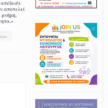
 απέδειξε
εν αποτελεί
 μνήμη,
τητα.»
ότερα