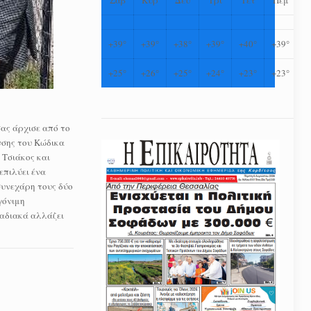
+
39°
+
39°
+
38°
+
39°
+
40°
+
39°
+
25°
+
26°
+
25°
+
24°
+
23°
+
23°
ας άρχισε από το
νσης του Κώδικα
 Τσιάκος και
επιλύει ένα
συνεχάρη τους δύο
γόνιμη
ταδιακά αλλάζει