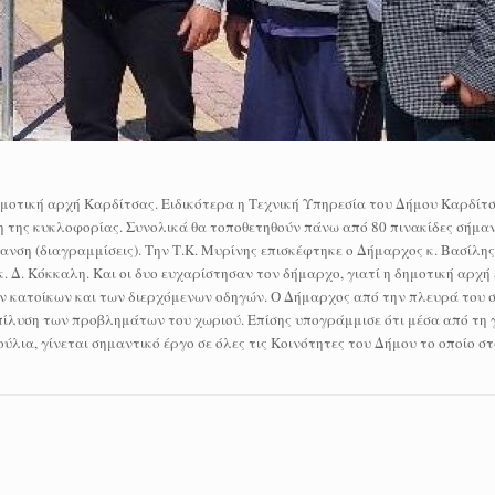
ημοτική αρχή Καρδίτσας. Ειδικότερα η Τεχνική Υπηρεσία του Δήμου Καρδίτσ
ση της κυκλοφορίας. Συνολικά θα τοποθετηθούν πάνω από 80 πινακίδες σήμα
ανση (διαγραμμίσεις). Την Τ.Κ. Μυρίνης επισκέφτηκε ο Δήμαρχος κ. Βασίλης
κ. Δ. Κόκκαλη. Και οι δυο ευχαρίστησαν τον δήμαρχο, γιατί η δημοτική αρχή 
ων κατοίκων και των διερχόμενων οδηγών. Ο Δήμαρχος από την πλευρά του 
πίλυση των προβλημάτων του χωριού. Επίσης υπογράμμισε ότι μέσα από τη 
ύλια, γίνεται σημαντικό έργο σε όλες τις Κοινότητες του Δήμου το οποίο σ