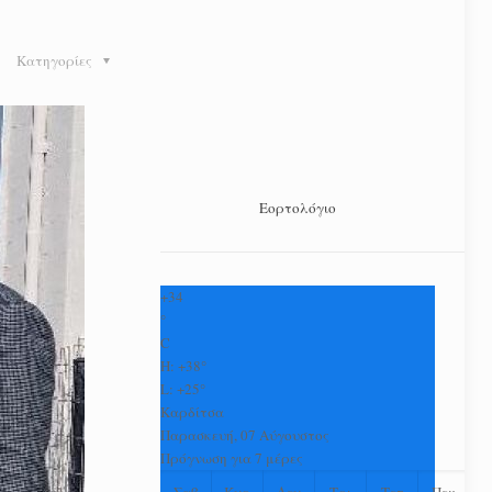
Κατηγορίες
Εορτολόγιο
+
34
°
C
H:
+
38°
L:
+
25°
Καρδίτσα
Παρασκευή, 07 Αύγουστος
Πρόγνωση για 7 μέρες
Σαβ
Κυρ
Δευ
Τρι
Τετ
Πεμ