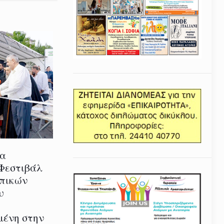
ία
 Φεστιβάλ
οπικών
υ
μένη στην