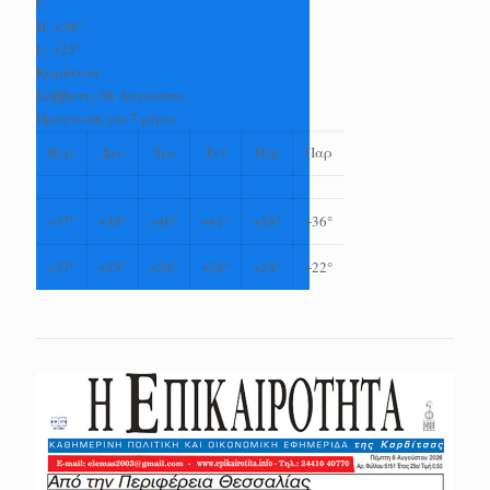
C
H:
+
36°
L:
+
25°
Καρδίτσα
Σάββατο, 08 Αύγουστος
Πρόγνωση για 7 μέρες
Κυρ
Δευ
Τρι
Τετ
Πεμ
Παρ
+
37°
+
38°
+
40°
+
41°
+
38°
+
36°
+
27°
+
25°
+
24°
+
24°
+
24°
+
22°