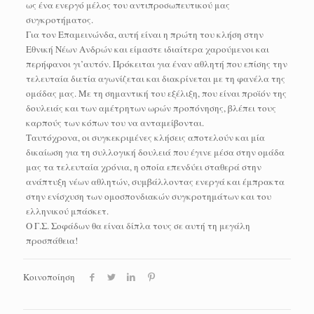
ως ένα ενεργό μέλος του αντιπροσωπευτικού μας
συγκροτήματος.
Για τον Επαμεινώνδα, αυτή είναι η πρώτη του κλήση στην
Εθνική Νέων Ανδρών και είμαστε ιδιαίτερα χαρούμενοι και
περήφανοι γι’αυτόν. Πρόκειται για έναν αθλητή που επίσης την
τελευταία διετία αγωνίζεται και διακρίνεται με τη φανέλα της
ομάδας μας. Με τη σημαντική του εξέλιξη, που είναι προϊόν της
δουλειάς και των αμέτρητων ωρών προπόνησης, βλέπει τους
καρπούς των κόπων του να ανταμείβονται.
Ταυτόχρονα, οι συγκεκριμένες κλήσεις αποτελούν και μία
δικαίωση για τη συλλογική δουλειά που έγινε μέσα στην ομάδα
μας τα τελευταία χρόνια, η οποία επενδύει σταθερά στην
ανάπτυξη νέων αθλητών, συμβάλλοντας ενεργά και έμπρακτα
στην ενίσχυση των ομοσπονδιακών συγκροτημάτων και του
ελληνικού μπάσκετ.
Ο Γ.Σ. Σοφάδων θα είναι δίπλα τους σε αυτή τη μεγάλη
προσπάθεια!
Κοινοποίηση