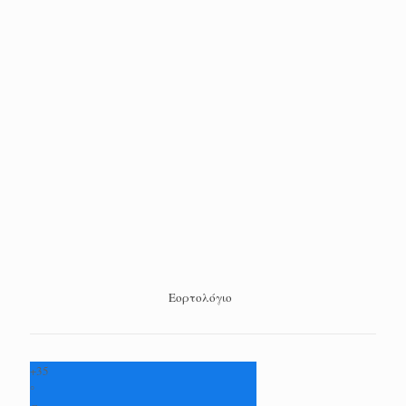
Εορτολόγιο
+
35
°