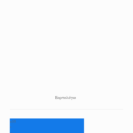
Εορτολόγιο
+
35
°