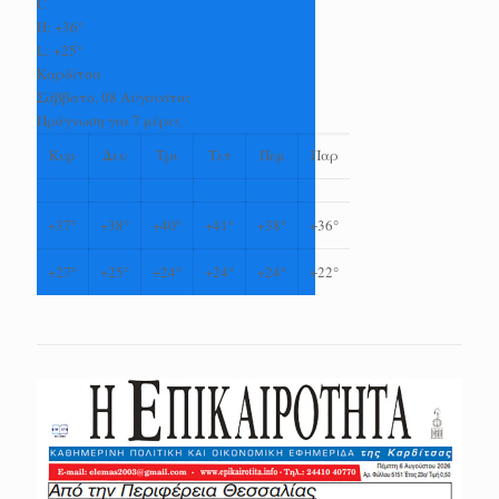
C
H:
+
36°
L:
+
25°
Καρδίτσα
Σάββατο, 08 Αύγουστος
Πρόγνωση για 7 μέρες
Κυρ
Δευ
Τρι
Τετ
Πεμ
Παρ
+
37°
+
38°
+
40°
+
41°
+
38°
+
36°
+
27°
+
25°
+
24°
+
24°
+
24°
+
22°