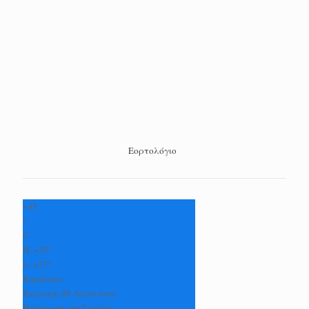
Εορτολόγιο
+
33
°
C
H:
+
35°
L:
+
27°
Καρδίτσα
Κυριακή, 09 Αύγουστος
Πρόγνωση για 7 μέρες