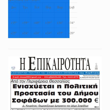
Δευ
Τρι
Τετ
Πεμ
Παρ
Σαβ
+
35°
+
39°
+
40°
+
39°
+
36°
+
34°
+
25°
+
24°
+
24°
+
24°
+
23°
+
20°