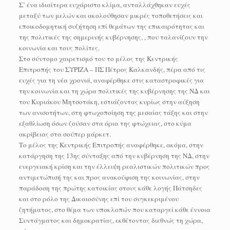
Σ’ ένα ιδιαίτερα ευχάριστο κλίμα, ανταλλάχθηκαν ευχές
μεταξύ των μελών και ακολούθησαν μικρές τοποθετήσεις και
εποικοδομητική συζήτηση επί θεμάτων της επικαιρότητας και
της πολιτικές της σημερινής κυβέρνησης, , που ταλανίζουν την
κοινωνία και τους πολίτες.
Στο σύντομο χαιρετισμό του το μέλος της Κεντρικής
Επιτροπής του ΣΥΡΙΖΑ – ΠΣ Πέτρος Καλκανδής, πέρα από τις
ευχές για τη νέα χρονιά, αναφέρθηκε στις καταστροφικές για
την κοινωνία και τη χώρα πολιτικές της κυβέρνησης της ΝΔ και
του Κυριάκου Μητσοτάκη, εστιάζοντας κυρίως στην αύξηση
των ανισοτήτων, στη φτωχοποίηση της μεσαίας τάξης και στην
εξαθλίωση όσων ζούσαν στα όρια της φτώχειας, στο κύμα
ακρίβειας στα σούπερ μάρκετ.
Το μέλος της Κεντρικής Επιτροπής αναφέρθηκε, ακόμα, στην
κατάργηση της 13ης σύνταξης από την κυβέρνηση της ΝΔ, στην
ενεργειακή κρίση και την έλλειψη ρεαλιστικών πολιτικών προς
αντιμετώπισή της και προς ανακούφιση της κοινωνίας, στην
παράδοση της πρώτης κατοικίας στους κάθε λογής Πάτσηδες
και στο ρόλο της Δικαιοσύνης επί του συγκεκριμένου
ζητήματος, στο θέμα των υποκλοπών που καταργεί κάθε έννοια
Συντάγματος και δημοκρατίας, εκθέτοντας διεθνώς τη χώρα,