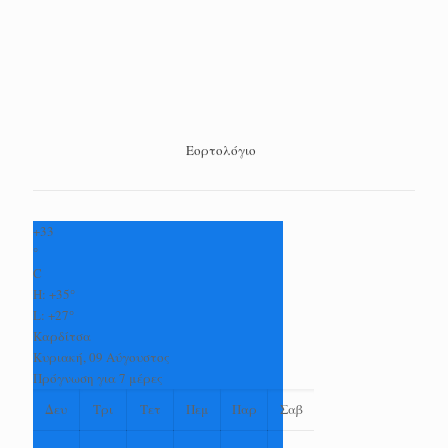
Εορτολόγιο
+
33
°
C
H:
+
35°
L:
+
27°
Καρδίτσα
Κυριακή, 09 Αύγουστος
Πρόγνωση για 7 μέρες
Δευ
Τρι
Τετ
Πεμ
Παρ
Σαβ