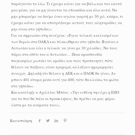
παράγοντα το λέω. Τι έχουμε κάνει για να βάλω και τον εαυτό
μου μέσα, για να μη γίνονται τα επεισόδια και όλα αυτά; Να
μην μπορούμε να δούμε έναν αγώνα γιορτή με 30 χιλ. κόσμο, τι
έχουμε κάνει για να αποτρέψουμε αυτούς τους αληταράδες να
μην είναι στο γήπεδο;».
Για να σημειώσει στη συνέχεια: «Έγινε τελικός κεκλεισμένων
των θυρών στο ΟΑΚΑ και πλακώθηκαν στο γήπεδο. Βγαίνει ο
Αντωνίου και λέει ο τελικός να γίνει με 10 χιλιάδες. Να τους
πάρει στο σπίτι του ο Αντωνίου… Ποια ομοσπονδία
παγκοσμίως ρωτάει τις ομάδες και τους προπονητές πότε
θέλουν να παίξουν, είναι τρομερό, αλλάζουν ημερομηνίες
συνεχώς. Δηλαδή ότι θέλουν η ΑΕΚ και ο ΠΑΟΚ θα γίνει; Αν
μπουν 401 άτομα μέσα αντί για 400, τότε θα κλείσω τα φώτα
στο γήπεδο».
Και κατέληξε ο Αχιλλέας Μπέος: «Την ευθύνη την έχει η ΕΠΟ
για το πού θα πάνε οι προσκλήσεις, θα πρέπει να μας φέρει
λίστα με τα ονόματα τους».
Κοινοποίηση