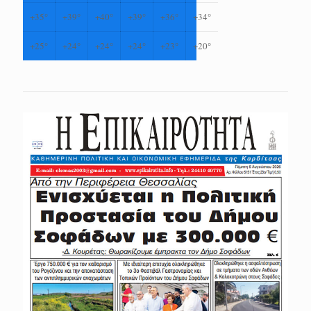
+
35°
+
39°
+
40°
+
39°
+
36°
+
34°
+
25°
+
24°
+
24°
+
24°
+
23°
+
20°