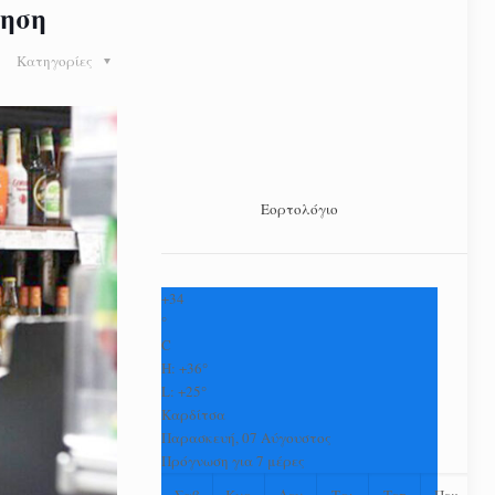
νηση
Κατηγορίες
Εορτολόγιο
+
34
°
C
H:
+
36°
L:
+
25°
Καρδίτσα
Παρασκευή, 07 Αύγουστος
Πρόγνωση για 7 μέρες
Σαβ
Κυρ
Δευ
Τρι
Τετ
Πεμ