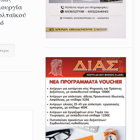
ιουργία
ολταϊκού
τό
ότερα