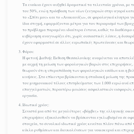
Τα ενοίκια έχουν αυξηθεί δραματικά τα τελευταία χρόνια, με 
του 50%, ενώ η πρόσβαση των νέων ζευγαριών στην αγορά κατο
το «Σπίτι μου» και το «Ανακαινίζω», σε φορολογικά κίνητρα γι
ίδια στιγμή, εφαρμόζονται μέτρα για τον περιορισμό των βραχ
το πρόβλημα παραμένει ιδιαίτερα έντονο, καθώς το διαθέσιμο 
κυβέρνηση αναγνωρίζει ότι, χωρίς ουσιαστικές λύσεις, η δυσαρέ
έχουν εφαρμοστεί σε άλλες ευρωπαϊκές πρωτεύουσες και θεωρο
Φόροι:
Η φετινή Διεθνής Εκθεση Θεσσαλονίκης αναμένεται να αποτελέσ
με αιχμή τη μείωση των φορολογικών βαρών στις επιχειρήσεις, 
θεωρούν ότι η υπεραπόδοση των φορολογικών εσόδων και η βελ
κινήσεις. Στο επίκεντρο βρίσκονται η σταδιακή μείωση της πρ
του μνημονιακού τέλους επιτηδεύματος των 1.000 ευρώ ανά επ
επαγγελματιών, περαιτέρω μειώσεις ασφαλιστικών εισφορών, αλ
εργασία.
Ιδιωτικό χρέος:
Συνιστά μια από τις μεγαλύτερες «βόμβες» της ελληνικής οικον
επιχειρήσεις εξακολουθούν να βρίσκονται εγκλωβισμένα σε οφε
στοιχεία, το συνολικό ιδιωτικό χρέος κινείται πλέον πάνω από 
κύκλο ρυθμίσεων και διευκολύνσεων για νοικοκυριά και επιχει