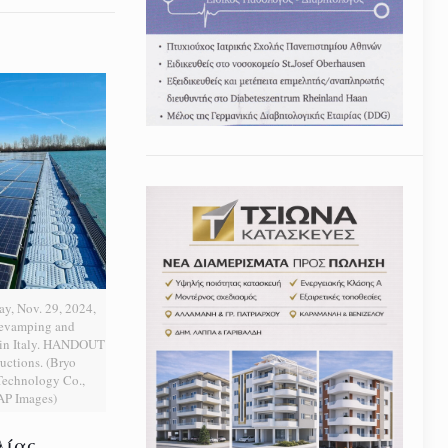
ay, Nov. 29, 2024,
Revamping and
t in Italy. HANDOUT
uctions. (Bryo
echnology Co.,
 AP Images)
λίας