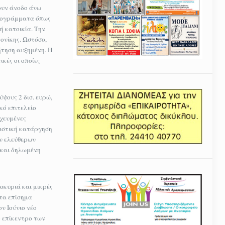
ουν άνοδο άνω
προγράμματα όπως
ή κατοικία. Την
ονίκης. Ωστόσο,
ήτηση αυξημένη. Η
ικές οι οποίες
ψους 2 δισ. ευρώ,
κό επιτελείο
οχευμένες
ριστική κατάργηση
ων ελεύθερων
 και δηλωμένη
οκυριά και μικρές
 τα επίσημα
ον Ιούνιο νέο
ο επίκεντρο των