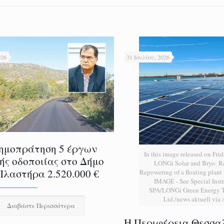
026
31 Ιουλίου, 2026
ημοπράτηση 5 έργων
In this image released on Frid
ής οδοποιίας στο Δήμο
LONGi Solar and Bryo: 
Πλαστήρα 2.520.000 €
Repowering of a floating plan
IMAGE - See Special Instr
SPA/LONGi Green Energy T
Ltd./news aktuell via
Διαβάστε Περισσότερα
H Περιφέρεια Θεσσα