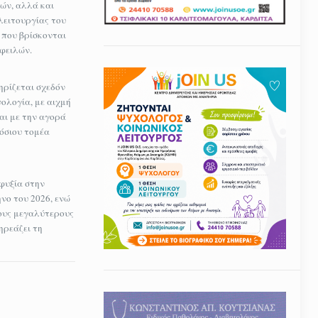
ών, αλλά και
λειτουργίας του
 που βρίσκονται
οφειλών.
ηρίζεται σχεδόν
ολογία, με αιχμή
αι με την αγορά
όσιου τομέα
φυξία στην
ηνο του 2026, ενώ
τους μεγαλύτερους
ηρεάζει τη