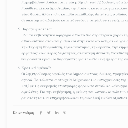
παρεμβάσεων βρίσκονται η νέα ρύθμιση των 72 δόσεων, η διεύ
πρόσθετα μέτρα προστασίας της πρώτης κατοικίας για ευάλωτου
νέου Φορέα Απόκτησης και Επαναμίσθωσης Ακινήτων, ο οποίος
σε οικονομικό αδιέξοδο και κινδυνεύουν να χάσουν την κύρια 
Παραγωγικότητα:
Εδώ το κυβερνητικό αφήγημα αποκτά πιο στρατηγικό χαρακτήρα
αποκλειστικά στον τουρισμό και στην κατανάλωση, αλλά χρειάζ
την Τεχνητή Νοημοσύνη, την καινοτομία, την έρευνα, την ψηφι
εργασίας: καλύτερες δεξιότητες, στενότερη σύνδεση πανεπιστ
θεωρούνται κρίσιμοι παράγοντες για την επόμενη ημέρα της οι
Κρατικά “φέσια”:
Οι ληξιπρόθεσμες οφειλές του Δημοσίου προς ιδιώτες, προμη
αγορά. Τα τελευταία στοιχεία δείχνουν ότι οι υποχρεώσεις της
μαζί με τις εκκρεμείς επιστροφές φόρων το συνολικό «άνοιγμα
οφειλέτες. Για την κυβέρνηση, η μείωση του «στοκ» αυτών των 
ρευστότητα των επιχειρήσεων και τη συνολική εικόνα αξιοπιστ
Κοινοποίηση