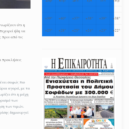
+
39°
+
40°
+
37°
+
38°
+
39°
+
38°
νωρίζουν ότι η
+
25°
+
28°
+
25°
+
24°
+
23°
+
22°
ιχειρεί ήδη να
 πριν από τις
οι προκλήσεις
ένει σαφώς πιο
ώρια αγορά, με τα
ρίζει ότι η μάχη
ορισμό των
ηση των τιμών.
ρίσης δημιουργεί