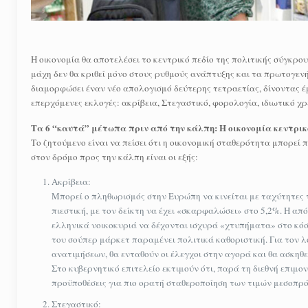
Η οικονομία θα αποτελέσει το κεντρικό πεδίο της πολιτικής σύγκρο
μάχη δεν θα κριθεί μόνο στους ρυθμούς ανάπτυξης και τα πρωτογεν
διαμορφώσει έναν νέο απολογισμό δεύτερης τετραετίας, δίνοντας έμ
επερχόμενες εκλογές: ακρίβεια, Στεγαστικό, φορολογία, ιδιωτικό χ
Τα 6 “καυτά” μέτωπα πριν από την κάλπη: Η οικονομία κεντρικό
Το ζητούμενο είναι να πείσει ότι η οικονομική σταθερότητα μπορεί
στον δρόμο προς την κάλπη είναι οι εξής:
Ακρίβεια:
Μπορεί ο πληθωρισμός στην Ευρώπη να κινείται με ταχύτητες 
πιεστική, με τον δείκτη να έχει «σκαρφαλώσει» στο 5,2%. Η α
ελληνικά νοικοκυριά να δέχονται ισχυρά «χτυπήματα» στο κόστο
του σούπερ μάρκετ παραμένει πολιτικά καθοριστική. Για τον λ
ανατιμήσεων, θα ενταθούν οι έλεγχοι στην αγορά και θα ασκηθ
Στο κυβερνητικό επιτελείο εκτιμούν ότι, παρά τη διεθνή επιμ
προϋποθέσεις για πιο ορατή σταθεροποίηση των τιμών μεσοπρ
Στεγαστικό: