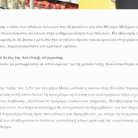
υσης ενόψει των εθνικών εκλογών που πλησιάζουν και στο Μέγαρο Μαξίμου γ
ή πλεονάσματα, αλλά και στην καθημερινότητα των πολιτών. Η κυβέρνηση επ
φαση σε έξι βασικά μέτωπα που αγγίζουν άμεσα νοικοκυριά και επιχειρήσεις
ρέος, παραγωγικότητα και κρατικά «φέσια».
 πεδίο της πολιτικής σύγκρουσης
 πλέον να μεταφραστεί σε απτό όφελος για τη μεσαία τάξη. Αναλυτικότερα, 
της τάξης του 3,2% για τον μήνα Μάιο, ωστόσο η εικόνα στην Ελλάδα παραμ
πόκλιση αυτή αποτυπώνει τη συνεχιζόμενη ένταση των ανατιμήσεων στην εγχ
ς διαβίωσης, ιδιαίτερα σε τρόφιμα, ενοίκια και υπηρεσίες. Η κυβέρνηση γνω
όγο αυτό, το επόμενο διάστημα θα συνεχιστούν οι παρεμβάσεις για τον περι
εί περαιτέρω πίεση προς πολυεθνικές και προμηθευτές, με στόχο τη συγκράτ
ονή των πληθωριστικών πιέσεων, η σταδιακή αποκλιμάκωση της ενεργειακής κ
όθεσμα.