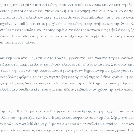
τις τιμές στα μεγάλα αστικά κέντρα να «χτυπούν κόκκινο» και να καταγράφ
ικίας γίνεται ολοένα και πιο δύσκολη. Η κυβέρνηση επενδύει πολιτικά σε 
α ανακαινίσεις κλειστών ακινήτων και σε νέες παρεμβάσεις για την κοινωνικ
υχρόνιων μισθώσεων σε περιοχές όπως το κέντρο της Αθήνας και της Θεσσαλ
απόθεμα κατοικιών είναι περιορισμένο, το κόστος κατασκευής υψηλό και η ζ
σκεια θα ενταθεί και για τον λόγο αυτό εξετάζει παρεμβάσεις με βάση πρακτ
ύνται επιτυχημένες.
ει κομβικό σταθμό, καθώς στο τραπέζι βρίσκεται νέο πακέτο παρεμβάσεων ύ
ειδικά στις μικρομεσαίες και στους ελεύθερους επαγγελματίες. Στο οικονομι
τίωση της εικόνας της οικονομίας δημιουργούν δημοσιονομικό χώρο για στ
οκαταβολής φόρου, με στόχο την πλήρη κατάργησή της σε βάθος χρόνου, η ο
ιχείρηση, νέες διορθωτικές κινήσεις στο τεκμαρτό σύστημα φορολόγησης τ
λά και πρόσθετα κίνητρα για επενδύσεις, ειδικά στον χώρο της ενέργειας,
ομίας, καθώς, παρά την ανάπτυξη και τη μείωση της ανεργίας, χιλιάδες νοικ
ιλές προς τράπεζες, servicers, Εφορία και ασφαλιστικά ταμεία. Σύμφωνα με
το φράγμα των 240 δισ. ευρώ, με το οικονομικό επιτελείο να ανοίγει μέσα στ
ρήσεις, επιχειρώντας να αναχαιτίσει τη διόγκωση των «κόκκινων» χρεών. Στ