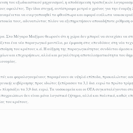
ρυνση του εξωδικαστικού μηχανισμού, η αποδέσμευση τραπεζικών λογαριασμ
ς οφειλέτες. Την ίδια στιγμή, αντίστροφα μετρά ο χρόνος για την έναρξη 
 αναμένεται να ενεργοποιηθεί το φθινόπωρο και αφορά ευάλωτα νοικοκυριά
κατοικία τους, αδυνατώντας πλέον να εξυπηρετήσουν οποιαδήποτε ρύθμιση 
. Στο Μέγαρο Μαξίμου θεωρούν ότι η χώρα δεν μπορεί να συνεχίσει να στ
εται ένα νέο παραγωγικό μοντέλο, με έμφαση στις επενδύσεις στη νέα τεχν
οποίηση του κράτους κ.ά. Η αύξηση της παραγωγικότητας συνδέεται άμεσα κ
ημίων και επιχειρήσεων, αλλά και μεγαλύτερη αποτελεσματικότητα του δημ
κονομίας.
θευτές και φορολογουμένους παραμένουν σε υψηλά επίπεδα, προκαλώντας ασ
 γενικής κυβέρνησης προς ιδιώτες ξεπέρασαν τα 3,1 δισ. ευρώ το πρώτο τρίμ
» πλησιάζει τα 3,9 δισ. ευρώ. Τα νοσοκομεία και οι ΟΤΑ συγκαταλέγονται σ
υποχρεώσεων δεν είναι μόνο λογιστικό ζήτημα, αλλά και πολιτικό, καθώς επ
ίας του κράτους.