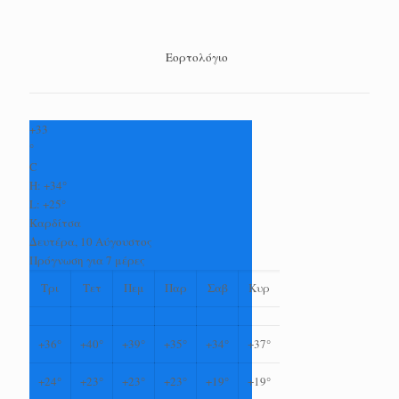
Εορτολόγιο
+
33
°
C
H:
+
34°
L:
+
25°
Καρδίτσα
Δευτέρα, 10 Αύγουστος
Πρόγνωση για 7 μέρες
Τρι
Τετ
Πεμ
Παρ
Σαβ
Κυρ
+
36°
+
40°
+
39°
+
35°
+
34°
+
37°
+
24°
+
23°
+
23°
+
23°
+
19°
+
19°