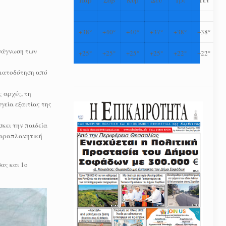
+
38°
+
40°
+
40°
+
37°
+
38°
+
38°
ανάγνωση των
+
25°
+
25°
+
25°
+
25°
+
22°
+
22°
ηματοδότηση από
 αρχές, τη
γεία εξαιτίας της
κει την παιδεία
 παραπλανητική
ας και 1ο