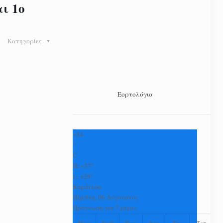
ι 1ο
Κατηγορίες
Εορτολόγιο
+
34
°
C
H:
+
37°
L:
+
26°
Καρδίτσα
Πέμπτη, 06 Αύγουστος
Πρόγνωση για 7 μέρες
Παρ
Σαβ
Κυρ
Δευ
Τρι
Τετ