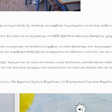
ην αντιμετώπιση της παιδικής και εφηβικής παχυσαρκίας αλλά στην ορθή 
ών Ελλάδας σε συνεργασία με το SAFE (Safe Food Advocacy Europe) με χρ
ος κατάρτισης για παιδιά και έφηβους το οποίο βασίστηκε στις διατροφικές
αι τον εκφοβισμό (bullying) και αναφερόταν σε πιθανούς κινδύνους για την υ
ταξης παρέχοντας σε ευάλωτα παιδιά, καλής ποιότητας εκπαίδευση που διδάσ
μού για την πολιτική τροφίμων που προστατεύει τα ευάλωτα παιδιά από την
ολείων, 10ο Δημοτικό Σχολείο Καρδίτσας, 1ο Πειραματικό Γυμνάσιο Καρδίτσ