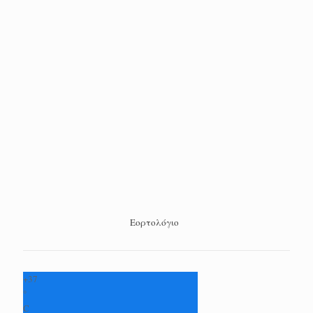
Εορτολόγιο
+
37
°
C