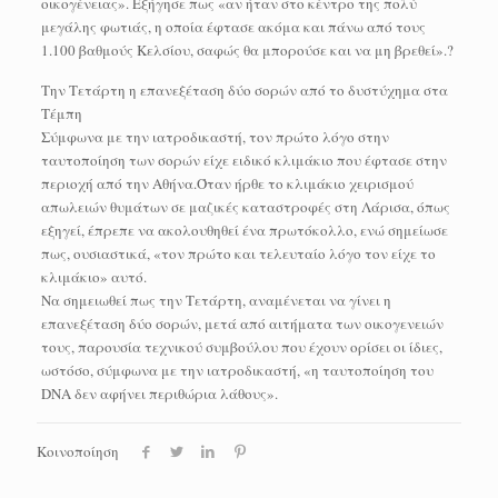
οικογένειας». Εξήγησε πως «αν ήταν στο κέντρο της πολύ
μεγάλης φωτιάς, η οποία έφτασε ακόμα και πάνω από τους
1.100 βαθμούς Κελσίου, σαφώς θα μπορούσε και να μη βρεθεί».?
Την Τετάρτη η επανεξέταση δύο σορών από το δυστύχημα στα
Τέμπη
Σύμφωνα με την ιατροδικαστή, τον πρώτο λόγο στην
ταυτοποίηση των σορών είχε ειδικό κλιμάκιο που έφτασε στην
περιοχή από την Αθήνα.Όταν ήρθε το κλιμάκιο χειρισμού
απωλειών θυμάτων σε μαζικές καταστροφές στη Λάρισα, όπως
εξηγεί, έπρεπε να ακολουθηθεί ένα πρωτόκολλο, ενώ σημείωσε
πως, ουσιαστικά, «τον πρώτο και τελευταίο λόγο τον είχε το
κλιμάκιο» αυτό.
Να σημειωθεί πως την Τετάρτη, αναμένεται να γίνει η
επανεξέταση δύο σορών, μετά από αιτήματα των οικογενειών
τους, παρουσία τεχνικού συμβούλου που έχουν ορίσει οι ίδιες,
ωστόσο, σύμφωνα με την ιατροδικαστή, «η ταυτοποίηση του
DNA δεν αφήνει περιθώρια λάθους».
Κοινοποίηση