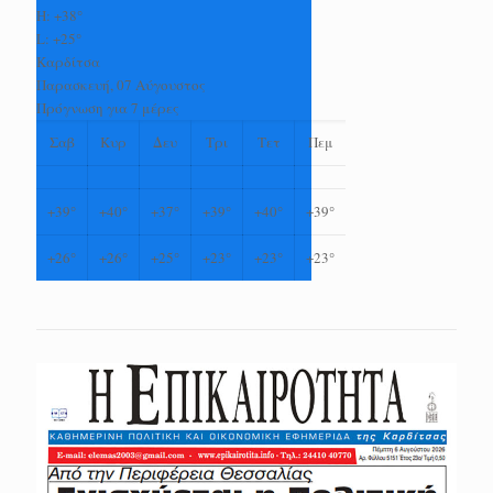
H:
+
38°
L:
+
25°
Καρδίτσα
Παρασκευή, 07 Αύγουστος
Πρόγνωση για 7 μέρες
Σαβ
Κυρ
Δευ
Τρι
Τετ
Πεμ
+
39°
+
40°
+
37°
+
39°
+
40°
+
39°
+
26°
+
26°
+
25°
+
23°
+
23°
+
23°