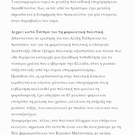
3 εκατομμυρίων ευρώ σε μεγάλη πολυεθνική επιχείρηση και
προσθέτοντας πως, εκτός από τα πρόστιμα, έχει μεγάλη
σημασία και η δυσφήμιση που προκαλείται για μία εταιρεία,
όταν παραβιάζει τον νόμο.
Αιχμές κατά Τσίπρα για τη φορολογική πολιτική
Απαντώντας σε ερώτηση για τον Αλέξη Τσίπρα και τις
προτάσεις του για τη φορολογική πολιτική, ο υπουργός
Ανάπτυξης έθεσε ζήτημα πολιτικής αξιοπιστίας και τόνισε πως
«θα περίμενα καταρχήν μια ξεκάθαρη τοποθέτηση για τα
τέσσερα χρόνια που κυβέρνησε την Ελλάδα, όταν η μεσαία
τάξη στέναξε από την άγρια υπερφορολόγηση».
Πρόσθεσε ότι «η εμπιστοσύνη στην πολιτική δύσκολα
κερδίζεται και εύκολα χάνεται» και υπογράμμισε ότι η
κυβέρνηση ακολουθεί μια πολιτική που μειώνει τη
φοροδιαφυγή, έχει οδηγήσει σε 83 μειώσεις φόρων και
επιτρέπει τη μείωση του χρέους, αλλά και τη στήριξη της
μεσαίας τάξης, των οικογενειών με παιδιά, των νέων και των
συνταξιούχων.
Αναφερόμενος, τέλος, στο πολιτικό δίλημμα των επόμενων
εκλογών, σημείωσε ότι αυτό θα είναι «αν θα συνεχίσουμε με τη
Νέα Δημοκρατία και τον Κυριάκο Μητσοτάκη, με ακόμη