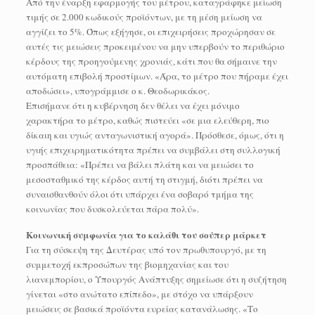
Από την έναρξη εφαρμογής του μέτρου, καταγράφηκε μείωση
τιμής σε 2.000 κωδικούς προϊόντων, με τη μέση μείωση να
αγγίζει το 5%. Όπως εξήγησε, οι επιχειρήσεις προχώρησαν σε
αυτές τις μειώσεις προκειμένου να μην υπερβούν το περιθώριο
κέρδους της προηγούμενης χρονιάς, κάτι που θα σήμαινε την
αυτόματη επιβολή προστίμων. «Άρα, το μέτρο που πήραμε έχει
αποδώσει», υπογράμμισε ο κ. Θεοδωρικάκος.
Επισήμανε ότι η κυβέρνηση δεν θέλει να έχει μόνιμο
χαρακτήρα το μέτρο, καθώς πιστεύει «σε μια ελεύθερη, πιο
δίκαιη και υγιώς ανταγωνιστική αγορά». Πρόσθεσε, όμως, ότι η
υγιής επιχειρηματικότητα πρέπει να συμβάλει στη συλλογική
προσπάθεια: «Πρέπει να βάλει πλάτη και να μειώσει το
μεσοσταθμικό της κέρδος αυτή τη στιγμή, διότι πρέπει να
συναισθανθούν όλοι ότι υπάρχει ένα σοβαρό τμήμα της
κοινωνίας που δυσκολεύεται πάρα πολύ».
Κοινωνική συμφωνία για το καλάθι του σούπερ μάρκετ
Για τη σύσκεψη της Δευτέρας υπό τον πρωθυπουργό, με τη
συμμετοχή εκπροσώπων της βιομηχανίας και του
λιανεμπορίου, ο Υπουργός Ανάπτυξης σημείωσε ότι η συζήτηση
γίνεται «στο ανώτατο επίπεδο», με στόχο να υπάρξουν
μειώσεις σε βασικά προϊόντα ευρείας κατανάλωσης. «Το