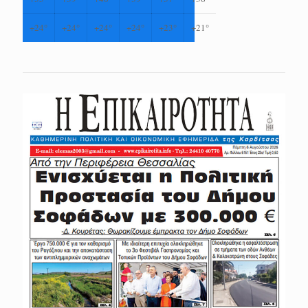
+
24°
+
24°
+
24°
+
24°
+
23°
+
21°