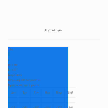
Εορτολόγιο
+
36
°
C
H:
+
38°
L:
+
27°
Καρδίτσα
Κυριακή, 09 Αύγουστος
Πρόγνωση για 7 μέρες
Δευ
Τρι
Τετ
Πεμ
Παρ
Σαβ
+
35°
+
39°
+
40°
+
39°
+
37°
+
36°