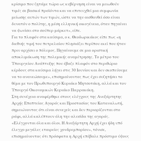
κρίσιμο που ζητάμε τώρα ως κυβέρνηση είναι να μειωθούν
τιμές σε βασικά προϊόντα και να επιτευχθεί μια συμφωνία
μείωσης αυτών των τιμών, ώστε να την αισθανθεί όσο είναι
δυνατόν ο πολίτης, η μέση ελληνική οικογένεια, όταν πηγαίνει
να ψωνίσει στο σούπερ μάρκετ», είπε.
Για το πλαφόν στα καύσιμα, ο κ. Θεοδωρικάκος είπε πως «η
διεθνής τιμή του πετρελαίου πλησιάζει περίπου εκεί που ήταν
πριν αρχίσει ο πόλεμος. Πηγαίνουμε σε μια οριστική
αποκλιμάκωση της πολεμικής αναμέτρησης. Tο μέτρο του
Υπουργείου Ανάπτυξης που έβαζε πλαφόν στο περιθώριο
κέρδους στα καύσιμα λήγει στις 30 Ιουνίου και δεν σκοπεύουμε
να το ανανεώσουμε», επισημαίνοντας πως έχει συζητήσει το
θέμα με τον Πρωθυπουργό Κυριάκο Μητσοτάκη, αλλά και τον
Υπουργό Οικονομικών Κυριάκο Πιερρακάκη.
Στη συνέχεια αναφέρθηκε στους ελέγχους της Ανεξάρτητης
Αρχής Εποπτείας Αγοράς και Προστασίας του Καταναλωτή,
σημειώνοντας ότι είναι συνεχείς και δεν περιορίζονται στο
ράφι, αλλά καλύπτουν όλη την αλυσίδα της αγοράς.
«Ελέγχονται όλα και όλοι. Η Ανεξάρτητη Αρχή έχει ήδη υπό
έλεγχο μεγάλες εταιρείες χονδρεμπορίου», τόνισε,
επισημαίνοντας ότι πρόσφατα η Αρχή επέβαλε πρόστιμο ύψους