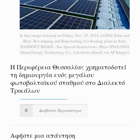
In this image released on Friday, Nov. 29, 2024, LONGi Solar and
Bryo: Revamping and Repowering of a floating plant in Italy.
HANDOUT IMAGE - See Special Instructions. (Bryo SPA/LONGi
Green Energy Technology Co., Ltd./news aktuell via AP Images)
H Περιφέρεια Θεσσαλίας χρηματοδοτεί
τη δημιουργία ενός μεγάλου
φωτοβολταϊκού σταθμού στο Διαλεκτό
Τρικάλων
Διαβάστε Περισσότερα
Αφήστε μια απάντηση