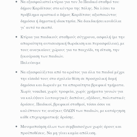
Να εξασφαλιστεί κτίριο για τον 3ο Παιδικό σταθμό του
δήμου Καρδίτσας στο κέντρο της πόλης. Να λύσει το
πρόβλημα οριστικά ο δήμος Καρδίτσας αξιοποιώντας
δημόσια ή δημοτική ιδιοκτησία. Να διεκδικήσει κονδύλια
γι’ αυτό το σκοπό.
Κτίρια για παιδικούς σταθμούς σύγχρονα, ασφαλή (με την
απαραίτητη αντισεισμική θωράκιση και πυρασφάλεια), με
τους αναγκαίους χώρους για το παιχνίδι, τη σίτιση, την
ξεκούραση των παιδιών.
Παλεύουμε
Να εξασφαλίζεται από το κράτος για όλα τα παιδιά μέχρι
την είσοδό τους στο σχολείο θέση σε προσχολική δομή
δημόσια και δωρεάν με τα απαραίτητα βρεφικά τμήματα.
Χωρίς voucher, χωρίς τροφεία, χωρίς χρήματα γονιών για
να καλύψουν λειτουργικές δαπάνες, εξόδους, πολιτιστικές
δράσεις. Παιδικοί, βρεφικοί σταθμοί, τόσοι όσοι να
καλύπτουν τις ανάγκες ΟΛΩΝ των παιδιών, με κατάργηση
κάθε επιχειρηματικής δράσης.
Μονιμοποίηση όλων των συμβασιούχων χωρίς όρους και
προϋποθέσεις. Να μη γίνει καμία απόλυση.