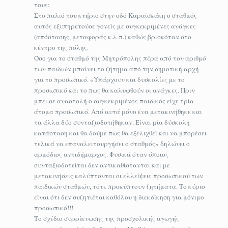
τους;
Στο παλιό του κτήριο στην οδό Καραϊσκάκη ο σταθμός
αυτός εξυπηρετούσε γονείς με συγκεκριμένες ανάγκες
(απόστασης, μεταφοράς κ.λ.π.) καθώς βρισκόταν στο
κέντρο της πόλης.
Όσο για το σταθμό της Μητρόπολης πέρα από τον αριθμό
των παιδιών μπαίνει το ζήτημα από την δημοτική αρχή
για το προσωπικό. «Υπάρχουν και δυσκολίες με το
προσωπικό και το πως θα καλυφθούν οι ανάγκες. Πριν
μπει σε αναστολή ο συγκεκριμένος παιδικός είχε τρία
άτομα προσωπικό. Από αυτά μόνο ένα μετακινήθηκε και
τα άλλα δύο συνταξιοδοτήθηκαν. Είναι μία δύσκολη
κατάσταση και θα δούμε πως θα εξελιχθεί και να μπορέσει
τελικά να επαναλειτουργήσει ο σταθμός» δηλώνει ο
αρμόδιος αντιδήμαρχος. Φυσικά όταν όποιος
συνταξιοδοτείται δεν αντικαθίστανται και με
μετακινήσεις καλύπτονται οι ελλείψεις προσωπικού των
παιδικών σταθμών, τότε προκύπτουν ζητήματα. Το κύριο
είναι ότι δεν συζητιέται καθόλου η διεκδίκηση για μόνιμο
προσωπικό!!!
Το σχέδιο συρρίκνωσης της προσχολικής αγωγής