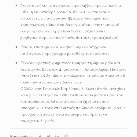
Να γίνουν όλες οι αναγκαίες προσλήψεις προσωπικού με
μόνιμη και σταθερή εργασία, όλων των αναγκαίων
ειδικοτήτων, παιδαγωγών (βρεφονηπιοκόμων και
νηπιαγωγών), ειδικού παιδαγωγικού και επιστημονικού
(λογοθεραπευτές, εργοθεραπευτές, ψυχολόγοι),
βοηθητικού προσωπικού (καθαρίστριες, τραπεζοκόμοι).
Ενιαίο, επιστημονικό, αναβαθμισμένο σύγχρονο
παιδαγωγικό πρόγραμμα με ευθύνη του κράτους.
Γενναία κρατική χρηματοδότηση για τη δημιουργία και
λειτουργία Κέντρων Δημιουργικής Απασχόλησης Παιδιών,
αποκλειστικά δημόσιων και δωρεάν, με μόνιμο προσωπικό
όλων των αναγκαίων ειδικοτήτων.
Ο Σύλλογος Γυναικών Καρδίτσας δηλώνει ότι θα συνεχίσει
να αγωνίζεται για να λυθεί το θέμα τόσο με το κτίριο του
3ου παιδικού, αλλά και για όλα τα ζητήματα που
υπάρχουν με τους υπόλοιπούς παιδικούς σταθμούς, γιατί η
προσχολική αγωγή είναι δικαίωμα και πρέπει να
παρέχεται δωρεάν.
Κοινοποίηση