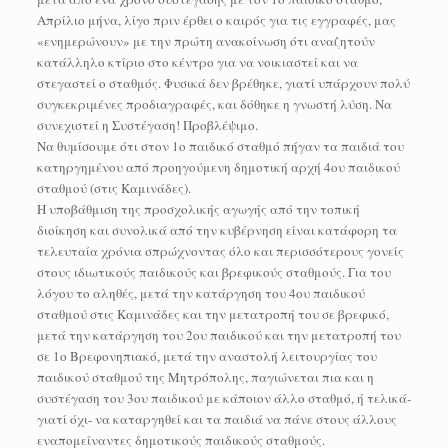
Απρίλιο μήνα, λίγο πριν έρθει ο καιρός για τις εγγραφές, μας
«ενημερώνουν» με την πρώτη ανακοίνωση ότι αναζητούν
κατάλληλο κτίριο στο κέντρο για να νοικιαστεί και να
στεγαστεί ο σταθμός. Φυσικά δεν βρέθηκε, γιατί υπάρχουν πολύ
συγκεκριμένες προδιαγραφές, και δόθηκε η γνωστή λύση. Να
συνεχιστεί η Συστέγαση! Προβλέψιμο.
Να θυμίσουμε ότι στον 1ο παιδικό σταθμό πήγαν τα παιδιά του
κατηργημένου από προηγούμενη δημοτική αρχή 4ου παιδικού
σταθμού (στις Καμινάδες).
Η υποβάθμιση της προσχολικής αγωγής από την τοπική
διοίκηση και συνολικά από την κυβέρνηση είναι κατάφορη τα
τελευταία χρόνια σπρώχνοντας όλο και περισσότερους γονείς
στους ιδιωτικούς παιδικούς και βρεφικούς σταθμούς. Για του
λόγου το αληθές, μετά την κατάργηση του 4ου παιδικού
σταθμού στις Καμινάδες και την μετατροπή του σε βρεφικό,
μετά την κατάργηση του 2ου παιδικού και την μετατροπή του
σε 1ο Βρεφονηπιακό, μετά την αναστολή λειτουργίας του
παιδικού σταθμού της Μητρόπολης, παγιώνεται πια και η
συστέγαση του 3ου παιδικού με κάποιον άλλο σταθμό, ή τελικά-
γιατί όχι- να καταργηθεί και τα παιδιά να πάνε στους άλλους
εναπομείναντες δημοτικούς παιδικούς σταθμούς.