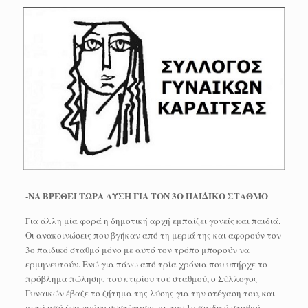
-ΝΑ ΒΡΕΘΕΙ ΤΩΡΑ ΛΥΣΗ ΓΙΑ ΤΟΝ 3Ο ΠΑΙΔΙΚΟ ΣΤΑΘΜΟ
Για άλλη μία φορά η δημοτική αρχή εμπαίζει γονείς και παιδιά.
Οι ανακοινώσεις που βγήκαν από τη μεριά της και αφορούν τον
3ο παιδικό σταθμό μόνο με αυτό τον τρόπο μπορούν να
ερμηνευτούν. Ενώ για πάνω από τρία χρόνια που υπήρχε το
πρόβλημα πώλησης του κτιρίου του σταθμού, ο Σύλλογος
Γυναικών έβαζε το ζήτημα της λύσης για την στέγαση του, και
μετά από ένα χρόνο συστέγασης με τον 1ο παιδικό σταθμό,