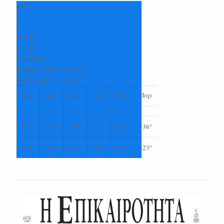
+
37
°
C
H:
+
38°
L:
+
25°
Καρδίτσα
Σάββατο, 08 Αύγουστος
Πρόγνωση για 7 μέρες
Κυρ
Δευ
Τρι
Τετ
Πεμ
Παρ
+
37°
+
38°
+
39°
+
40°
+
38°
+
36°
+
28°
+
24°
+
24°
+
24°
+
23°
+
23°