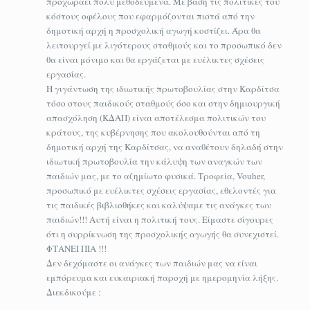
προχωράει πολύ μεθοδευμένα. Με βάση τις πολιτικές του
κόστους οφέλους που εφαρμόζονται πιστά από την
δημοτική αρχή η προσχολική αγωγή κοστίζει. Άρα θα
λειτουργεί με λιγότερους σταθμούς και το προσωπικό δεν
θα είναι μόνιμο και θα εργάζεται με ευέλικτες σχέσεις
εργασίας.
Η γιγάντωση της ιδιωτικής πρωτοβουλίας στην Καρδίτσα
τόσο στους παιδικούς σταθμούς όσο και στην δημιουργική
απασχόληση (ΚΔΑΠ) είναι αποτέλεσμα πολιτικών του
κράτους, της κυβέρνησης που ακολουθούνται από τη
δημοτική αρχή της Καρδίτσας, να αναθέτουν δηλαδή στην
ιδιωτική πρωτοβουλία την κάλυψη των αναγκών των
παιδιών μας, με το αζημίωτο φυσικά. Τροφεία, Vouher,
προσωπικό με ευέλικτες σχέσεις εργασίας, εθελοντές για
τις παιδικές βιβλιοθήκες και καλύψαμε τις ανάγκες των
παιδιών!!! Αυτή είναι η πολιτική τους. Είμαστε σίγουρες
ότι η συρρίκνωση της προσχολικής αγωγής θα συνεχιστεί.
ΦΤΑΝΕΙ ΠΙΑ !!!
Δεν δεχόμαστε οι ανάγκες των παιδιών μας να είναι
εμπόρευμα και ευκαιριακή παροχή με ημερομηνία λήξης.
Διεκδικούμε :