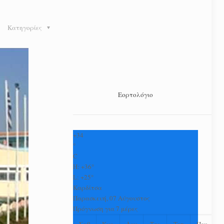
Κατηγορίες
Εορτολόγιο
+
34
°
C
H:
+
36°
L:
+
25°
Καρδίτσα
Παρασκευή, 07 Αύγουστος
Πρόγνωση για 7 μέρες
Σαβ
Κυρ
Δευ
Τρι
Τετ
Πεμ