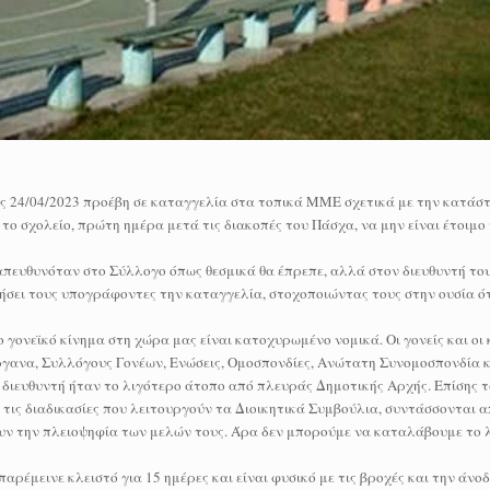
ις 24/04/2023 προέβη σε καταγγελία στα τοπικά ΜΜΕ σχετικά με την κατάσ
 σχολείο, πρώτη ημέρα μετά τις διακοπές του Πάσχα, να μην είναι έτοιμο 
πευθυνόταν στο Σύλλογο όπως θεσμικά θα έπρεπε, αλλά στον διευθυντή του
ήσει τους υπογράφοντες την καταγγελία, στοχοποιώντας τους στην ουσία ότ
 γονεϊκό κίνημα στη χώρα μας είναι κατοχυρωμένο νομικά. Οι γονείς και οι
ργανα, Συλλόγους Γονέων, Ενώσεις, Ομοσπονδίες, Ανώτατη Συνομοσπονδία κα
διευθυντή ήταν το λιγότερο άτοπο από πλευράς Δημοτικής Αρχής. Επίσης τα
 τις διαδικασίες που λειτουργούν τα Διοικητικά Συμβούλια, συντάσσονται α
υν την πλειοψηφία των μελών τους. Άρα δεν μπορούμε να καταλάβουμε το 
μεινε κλειστό για 15 ημέρες και είναι φυσικό με τις βροχές και την άνοδ