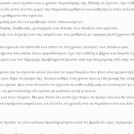
στός και ο τρόπος και ο χρόνος περιποίησης της. Επίσης οι έχοντες την ευθ
υν ότι αυτό γίνεται χωρίς την παρουσία μαθητών και καθηγητών στον αύλει
ι μαθήματα στο σχολείο.
ράση μας δεν το κρύβουμε είναι υποκινούμενες.
ησης, διαβίωσης, μεταφοράς και σίτισης των παιδιών στο σχολείο.
ικής και ψυχικής) και της ασφάλειας των μαθητών με εφαρμογή σύγχρονου θ
ιο σχολείο το οποίο θα καλύπτει τις σύγχρονες ανάγκες των παιδιών μας.
τήματα στα οποία λόγω αρμοδιότητας έχει την ευθύνη ο Δήμος και παρότι έ
ρχους και τον δήμαρχο, προβληματιζόμαστε από την διαχείριση επίλυσης το
 μόνο για το σχολείο αλλά για όλο το νομό παρόλο που ήταν στα αρχικά σχέ
 μας πήρε το δρόμο της. Ανακοινώθηκε ένα χρόνο πριν η υπογραφή της σύ
νει άμεσα. Δεν είναι δυνατόν το σχολείο σε κάθε εκδήλωση να λειτουργεί με
 να φανταστούμε ότι αρέσει σε κάποιον αυτή η εικόνα.
ι τους τοίχους. Θα μας πείτε ότι αυτό έχει πάρει το δρόμο του και θα γίνει
τοια ζητήματα ασφάλειας, αλλά ούτε να χρειάζεται να περάσουν ένα και δύο 
που πρέπει να γίνει κάποια δραστηριότητα κατά τις βραδινές ώρες τρέμουμε