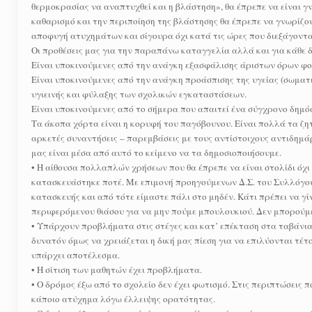
θερμοκρασίας να αναπτυχθεί και η βλάστηση», θα έπρεπε να είναι γνω
καθαρισμό και την περιποίηση της βλάστησης θα έπρεπε να γνωρίζο
αποφυγή ατυχημάτων και σίγουρα όχι κατά τις ώρες που διεξάγοντα
Οι προθέσεις μας για την παραπάνω καταγγελία αλλά και για κάθε δ
Είναι υποκινούμενες από την ανάγκη εξασφάλισης άριστων όρων φοίτ
Είναι υποκινούμενες από την ανάγκη προάσπισης της υγείας (σωματ
υγιεινής και φύλαξης των σχολικών εγκαταστάσεων.
Είναι υποκινούμενες από το σήμερα που απαιτεί ένα σύγχρονο δημόσ
Τα άκοπα χόρτα είναι η κορυφή του παγόβουνου. Είναι πολλά τα ζη
αρκετές συναντήσεις – παρεμβάσεις με τους αντίστοιχους αντιδημά
μας είναι μέσα από αυτό το κείμενο να τα δημοσιοποιήσουμε.
• Η αίθουσα πολλαπλών χρήσεων που θα έπρεπε να είναι στολίδι όχι
κατασκευάστηκε ποτέ. Με επιμονή προηγούμενων Δ.Σ. του Συλλόγου
κατασκευής και από τότε είμαστε πάλι στο μηδέν. Κάτι πρέπει να γί
περιφερόμενου θιάσου για να μην πούμε μπουλουκιού. Δεν μπορούμε
• Υπάρχουν προβλήματα στις στέγες και κατ’ επέκταση στα ταβάνια κα
δυνατόν όμως να χρειάζεται η δική μας πίεση για να επιλύονται τέ
υπάρχει αποτέλεσμα.
• Η σίτιση των μαθητών έχει προβλήματα.
• Ο δρόμος έξω από το σχολείο δεν έχει φωτισμό. Στις περιπτώσεις 
κάποιο ατύχημα λόγω έλλειψης ορατότητας.