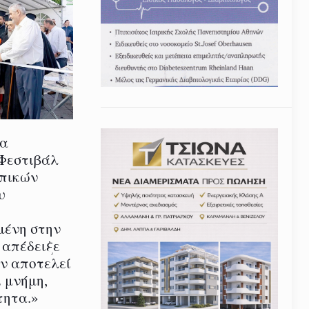
ία
 Φεστιβάλ
οπικών
υ
μένη στην
 απέδειξε
εν αποτελεί
 μνήμη,
τητα.»