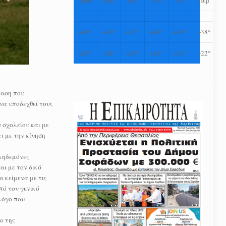
+
39°
+
40°
+
37°
+
38°
+
39°
+
38°
+
25°
+
28°
+
25°
+
24°
+
23°
+
22°
ταση που
να υποδεχθεί τους
 σχολείου και με
ι με την κίνηση
 κηδεμόνες
ι με τον δικό
 κείμενα με τις
πό τον γενικό
λόγο που
ο της