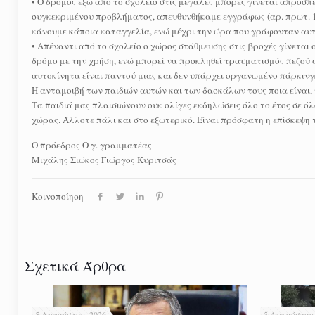
• Ο δρόμος έξω από το σχολείο στις μεγάλες μπόρες γίνεται απροσ
συγκεκριμένου προβλήματος, απευθυνθήκαμε εγγράφως (αρ. πρωτ. 19
κάνουμε κάποια καταγγελία, ενώ μέχρι την ώρα που γράφονταν αυτές
• Απέναντι από το σχολείο ο χώρος στάθμευσης στις βροχές γίνεται 
δρόμο με την χρήση, ενώ μπορεί να προκληθεί τραυματισμός πεζού 
αυτοκίνητα είναι παντού μιας και δεν υπάρχει οργανωμένο πάρκινγ
Η ανταμοιβή των παιδιών αυτών και των δασκάλων τους ποια είναι
Τα παιδιά μας πλαισιώνουν ουκ ολίγες εκδηλώσεις όλο το έτος σε ό
χώρας. Άλλοτε πάλι και στο εξωτερικό. Είναι πρόσφατη η επίσκεψη 
Ο πρόεδρος Ο γ. γραμματέας
Μιχάλης Σιώκος Γιώργος Κυριτσάς
Κοινοποίηση
Σχετικά Άρθρα
5 Αυγούστου, 2026
5 Αυγούστου,