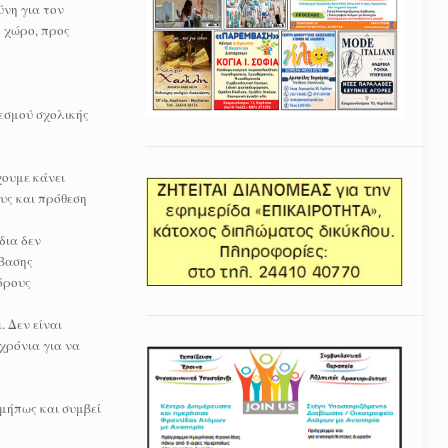
ύνη για τον
ο χώρο, προς
εσμού σχολικής
χουμε κάνει
υς και πρόθεση
δια δεν
μβασης
 όρους
. Δεν είναι
χρόνια για να
 μήπως και συμβεί