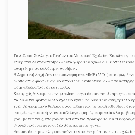
Το Δ.Σ. του Συλλόγου Γονέων του Μουσικού Σχολείου Καρδίτσας στ
επικρατούσε στον περιβάλλοντα χώρο του σχολείου με αποτέλεσμα το
μαθητές με τις καλύτερες συνθήκες.
Η Δημοτική Αρχή έστειλε απάντηση στα ΜΜΕ (25/04) που όμως δεν α
σκοπό όπως φάνηκε, όχι να απαντήσει ουσιαστικά, αλλά να κατηγορ
αυτή αποσκοπούν σε κάτι άλλο.
Καταρχάς θέλουμε να ενημερώσουμε για όποιον του διαφεύγει ότι το
παιδιών που φοιτούν στα σχολεία έχουν τα δικά τους ανεξάρτητα ό
τους συγκεκριμένο θεσμικό ρόλο. Επομένως το να απευθυνθούν στον 
αποφάσεις που παίρνουν οι σύλλογοι, φορείς, σωματεία κλπ με βάση
γραμματέα τους, υπογράφονται από τον πρόεδρο τους και εκφράζο
στοχοποιούνται μόνο οι δύο συγκεκριμένοι γονείς.
Εφόσον όπως μας πληροφορούν στην απάντησή τους «…το σχολείο παρέ