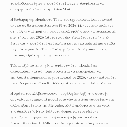
το κάρδο, και έγινε γνωστό ότι η Honda ενδιαφέρεται να
συνεργαστεί μόνο με την Aston Martin.
Η διοίκηση της Honda στο Τόκιο δεν έχει αποφασίσει οριστικά
ακόμα αν θα παραμείνει στη F1 το 2026. Ωστόσο, καταχώρησε
στη FIA την αίτησή της να συμπεριληφθεί στους κατασκευαστές
κινητήρων του 2026 (αίτηση που δεν είναι δεσμευτική), ενώ
έγινε και γνωστό ότι έχει θεσπίσει και χρηματοδοτεί μια ομάδα
μηχανολόγων στο Τόκιο που εργάζεται στο σχεδιασμό της
μονάδας ισχύος για τη χρονιά εκείνη.
Τώρα, αξιόπιστες πηγές αναφέρουν ότι η Honda έχει
αποφασίσει -και σύντομα πρόκειται να επικυρώσει- να
εμπλακεί επίσημα και εργοστασιακά το 2026, και εκτιμάται ότι
η ομάδα με την οποία θα συνεργαστεί θα είναι η Aston Martin.
Η ομάδα του Σίλβερστοουν, η μεγάλη έκπληξη της φετινής
χρονιάς, χρησιμοποιεί μονάδες ισχύος, κιβώτιο ταχυτήτων και
άλλα εξαρτήματα της Mercedes, αλλά πρόσφατα ο τεχνικός
της διευθυντής Νταν Φάλοους άφησε να εννοηθεί ότι
χρειάζεται η εργοστασιακή υποστήριξη για να κάνει
πρωταθλητισμό. Η AMR μάλιστα εξέτασε το ενδεχόμενο να