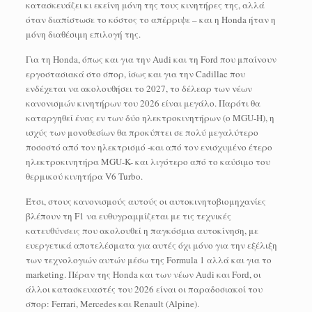
κατασκευάζει κι εκείνη μόνη της τους κινητήρες της, αλλά
όταν διαπίστωσε το κόστος το απέρριψε – και η Honda ήταν η
μόνη διαθέσιμη επιλογή της.
Για τη Honda, όπως και για την Audi και τη Ford που μπαίνουν
εργοστασιακά στο σπορ, ίσως και για την Cadillac που
ενδέχεται να ακολουθήσει το 2027, το δέλεαρ των νέων
κανονισμών κινητήρων του 2026 είναι μεγάλο. Παρότι θα
καταργηθεί ένας εν των δύο ηλεκτροκινητήρων (ο MGU-H), η
ισχύς των μονοθεσίων θα προκύπτει σε πολύ μεγαλύτερο
ποσοστό από τον ηλεκτρισμό -και από τον ενισχυμένο έτερο
ηλεκτροκινητήρα MGU-K- και λιγότερο από το καύσιμο του
θερμικού κινητήρα V6 Turbo.
Έτσι, στους κανονισμούς αυτούς οι αυτοκινητοβιομηχανίες
βλέπουν τη F1 να ευθυγραμμίζεται με τις τεχνικές
κατευθύνσεις που ακολουθεί η παγκόσμια αυτοκίνηση, με
ευεργετικά αποτελέσματα για αυτές όχι μόνο για την εξέλιξη
των τεχνολογιών αυτών μέσω της Formula 1 αλλά και για το
marketing. Πέραν της Honda και των νέων Audi και Ford, οι
άλλοι κατασκευαστές του 2026 είναι οι παραδοσιακοί του
σπορ: Ferrari, Mercedes και Renault (Alpine).