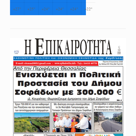
+
27°
+
25°
+
24°
+
24°
+
24°
+
22°