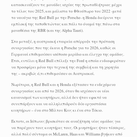
κατασκευάζουν τις μονάδες ισχύος της πρωταθλήτριας μέχρι
το τέλος του 2025, και μάλιστα το Φθινόπωρο του 2022 -μετά
το ναυάγιο της Red Bull με την Porsche- η Honda διεύρυνε την
εμπλοκή της τοποθετώντας και πάλι το όνομά της πάνω στα
μονοθέσια της RBR (και της Alpha Tauri).
Στο μεταξύ, η αυστριακή εταιρεία απέρριψε την πρόταση
συνεργασίας που της έκανε η Porsche για το 2026, καθώς οι
Γερμανοί επιθυμούσαν ισόποσο μερίδιο και έλεγχο της ομάδας.
Έτσι, εντέλει η Red Bull επέλεξε την Ford η οποία ενδιαφερόταν
να προσφέρει μόνο την τεχνική της συμβολή και τη χορηγία
της – ακριβώς ό,τι επιθυμούσαν οι Αυστριακοί.
Νωρίτερα, η Red Bull και η Honda εξέτασαν το ενδεχόμενο
συνεργασίας και από το 2026, όταν θα ισχύσουν οι νέοι
κανονισμοί των κινητήρων, αλλά δεν ήταν εφικτό να
συνυπάρξουν και να αλληλεπιδρούν δύο εργοστάσια
κινητήρων – ένα στο Μίλτον Κινς κι ένα στο Τόκιο.
Έκτοτε, οι Ιάπωνες βρισκόταν σε αναζήτηση νέας ομάδας για
να παρέχουν τους κινητήρες τους. Οι μνηστήρες ήταν τέσσερις,
αλλά πολύ σύντομα οι McLaren, Haas και Williams βγήκαν από