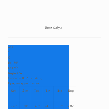
Εορτολόγιο
+
35
°
C
H:
+
36°
L:
+
25°
Καρδίτσα
Σάββατο, 08 Αύγουστος
Πρόγνωση για 7 μέρες
Κυρ
Δευ
Τρι
Τετ
Πεμ
Παρ
+
37°
+
38°
+
40°
+
41°
+
38°
+
36°