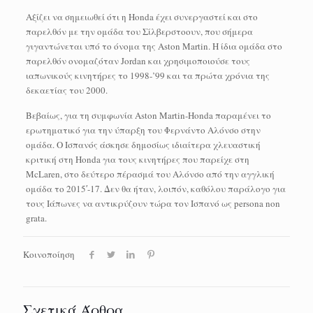
Αξίζει να σημειωθεί ότι η Honda έχει συνεργαστεί και στο
παρελθόν με την ομάδα του Σίλβερστοουν, που σήμερα
γιγαντώνεται υπό το όνομα της Aston Martin. Η ίδια ομάδα στο
παρελθόν ονομαζόταν Jordan και χρησιμοποιούσε τους
ιαπωνικούς κινητήρες το 1998-’99 και τα πρώτα χρόνια της
δεκαετίας του 2000.
Βεβαίως, για τη συμφωνία Aston Martin-Honda παραμένει το
ερωτηματικό για την ύπαρξη του Φερνάντο Αλόνσο στην
ομάδα. Ο Ισπανός άσκησε δημοσίως ιδιαίτερα χλευαστική
κριτική στη Honda για τους κινητήρες που παρείχε στη
McLaren, στο δεύτερο πέρασμά του Αλόνσο από την αγγλική
ομάδα το 2015′-17. Δεν θα ήταν, λοιπόν, καθόλου παράλογο για
τους Ιάπωνες να αντικρύζουν τώρα τον Ισπανό ως persona non
grata.
Κοινοποίηση
Σχετικά Άρθρα