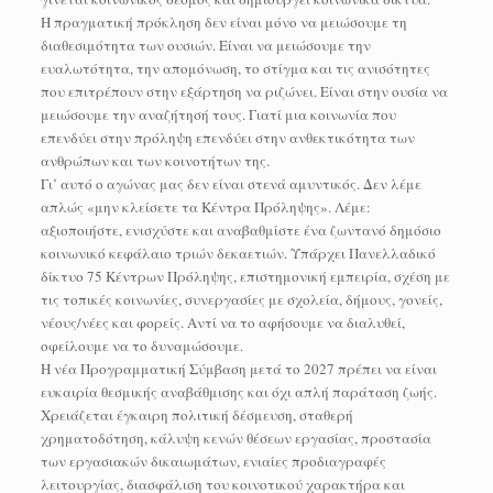
Η πραγματική πρόκληση δεν είναι μόνο να μειώσουμε τη
διαθεσιμότητα των ουσιών. Είναι να μειώσουμε την
ευαλωτότητα, την απομόνωση, το στίγμα και τις ανισότητες
που επιτρέπουν στην εξάρτηση να ριζώνει. Είναι στην ουσία να
μειώσουμε την αναζήτησή τους. Γιατί μια κοινωνία που
επενδύει στην πρόληψη επενδύει στην ανθεκτικότητα των
ανθρώπων και των κοινοτήτων της.
Γι’ αυτό ο αγώνας μας δεν είναι στενά αμυντικός. Δεν λέμε
απλώς «μην κλείσετε τα Κέντρα Πρόληψης». Λέμε:
αξιοποιήστε, ενισχύστε και αναβαθμίστε ένα ζωντανό δημόσιο
κοινωνικό κεφάλαιο τριών δεκαετιών. Υπάρχει Πανελλαδικό
δίκτυο 75 Κέντρων Πρόληψης, επιστημονική εμπειρία, σχέση με
τις τοπικές κοινωνίες, συνεργασίες με σχολεία, δήμους, γονείς,
νέους/νέες και φορείς. Αντί να το αφήσουμε να διαλυθεί,
οφείλουμε να το δυναμώσουμε.
Η νέα Προγραμματική Σύμβαση μετά το 2027 πρέπει να είναι
ευκαιρία θεσμικής αναβάθμισης και όχι απλή παράταση ζωής.
Χρειάζεται έγκαιρη πολιτική δέσμευση, σταθερή
χρηματοδότηση, κάλυψη κενών θέσεων εργασίας, προστασία
των εργασιακών δικαιωμάτων, ενιαίες προδιαγραφές
λειτουργίας, διασφάλιση του κοινοτικού χαρακτήρα και