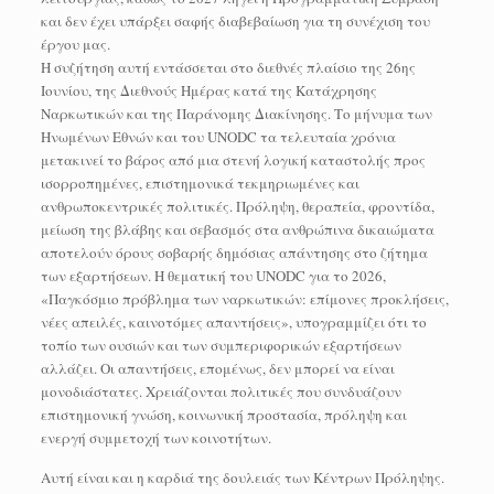
και δεν έχει υπάρξει σαφής διαβεβαίωση για τη συνέχιση του
έργου μας.
Η συζήτηση αυτή εντάσσεται στο διεθνές πλαίσιο της 26ης
Ιουνίου, της Διεθνούς Ημέρας κατά της Κατάχρησης
Ναρκωτικών και της Παράνομης Διακίνησης. Το μήνυμα των
Ηνωμένων Εθνών και του UNODC τα τελευταία χρόνια
μετακινεί το βάρος από μια στενή λογική καταστολής προς
ισορροπημένες, επιστημονικά τεκμηριωμένες και
ανθρωποκεντρικές πολιτικές. Πρόληψη, θεραπεία, φροντίδα,
μείωση της βλάβης και σεβασμός στα ανθρώπινα δικαιώματα
αποτελούν όρους σοβαρής δημόσιας απάντησης στο ζήτημα
των εξαρτήσεων. Η θεματική του UNODC για το 2026,
«Παγκόσμιο πρόβλημα των ναρκωτικών: επίμονες προκλήσεις,
νέες απειλές, καινοτόμες απαντήσεις», υπογραμμίζει ότι το
τοπίο των ουσιών και των συμπεριφορικών εξαρτήσεων
αλλάζει. Οι απαντήσεις, επομένως, δεν μπορεί να είναι
μονοδιάστατες. Χρειάζονται πολιτικές που συνδυάζουν
επιστημονική γνώση, κοινωνική προστασία, πρόληψη και
ενεργή συμμετοχή των κοινοτήτων.
Αυτή είναι και η καρδιά της δουλειάς των Κέντρων Πρόληψης.