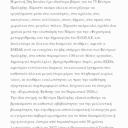
Η φετινή 26η Ιουνίου έχει ιδιαίτερο βάρος για τα 75 Κέντρα
Πρόληψης. Είμαστε ακόμα εδώ και συνεχίζουμε να
εργαζόμαστε μέσα στις κοινότητες, στα σχολεία, στις
οικογένειες, στους συλλόγους, στους δήμους, στα νησιά, στα
χωριά και στις μεγάλες πόλεις. Είμαστε ακόμα εδώ, σχεδόν δυο
χρόνια μετά την υλοποίηση του Νόμου για την «Ψυχιατρική
μεταρρύθμιση» και την δημιουργία του Ε.Ο.Π.Α.Ε. και
δουλεύουμε σε όλο και πιο δυσμενείς συνθήκες: αφενός ο
ΕΟΠΑΕ αντί να ενισχύσει το ήδη υπάρχον δίκτυο των Κέντρων
πρόληψης, στα οποία παραμένουν 130 κενές θέσεις εργασίας,
δημιουργεί παράλληλες- βραχυπρόθεσμες δομές, μέσω ΕΣΠΑ,
αφετέρου εντείνονται διαρκώς τα κοινωνικά ζητήματα που
καθιστούν όλο και μεγαλύτερο μέρος του πληθυσμού, κυρίως
νέους, σε συνθήκες ευαλωτότητας ως προς την υιοθέτηση
εξαρτητικών συμπεριφορών (όπως δείχνουν και τα στοιχεία
της «Ευρωπαϊκής Έκθεσης για τα Ναρκωτικά 2026»).
Την ίδια στιγμή, τα Κέντρα Πρόληψης εξακολουθούμε να
βρισκόμαστε σε καθεστώς αβεβαιότητας για την μελλοντική
βιωσιμότητα, την εύρυθμη και αποτελεσματική λειτουργία μας
κι εγείρονται σοβαρά ερωτήματα για το πόσο διασφαλίζεται ή
όχι η συνέχεια, ύστερα από περισσότερα από 30 χρόνια
λειτουργίας, καθώς το 2027 λήγει η Προγραμματική Σύμβαση