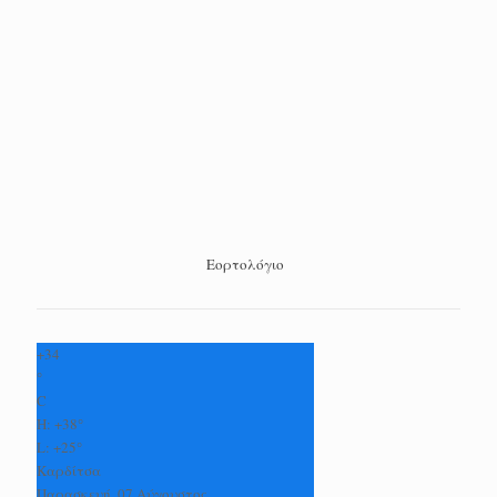
Εορτολόγιο
+
34
°
C
H:
+
38°
L:
+
25°
Καρδίτσα
Παρασκευή, 07 Αύγουστος