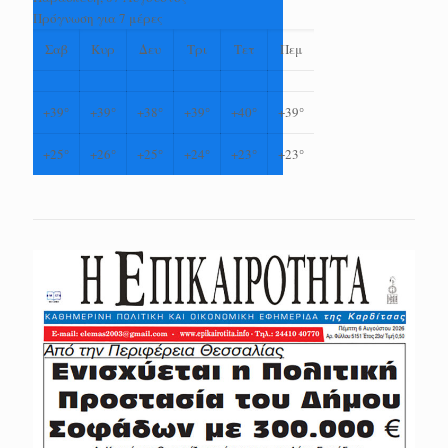
Πρόγνωση για 7 μέρες
Σαβ
Κυρ
Δευ
Τρι
Τετ
Πεμ
+
39°
+
39°
+
38°
+
39°
+
40°
+
39°
+
25°
+
26°
+
25°
+
24°
+
23°
+
23°