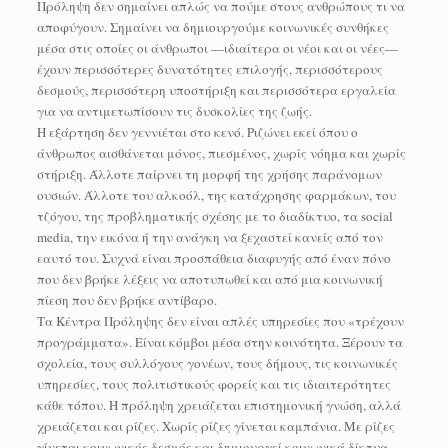
Πρόληψη δεν σημαίνει απλώς να πούμε στους ανθρώπους τι να
αποφύγουν. Σημαίνει να δημιουργούμε κοινωνικές συνθήκες
μέσα στις οποίες οι άνθρωποι —ιδιαίτερα οι νέοι και οι νέες—
έχουν περισσότερες δυνατότητες επιλογής, περισσότερους
δεσμούς, περισσότερη υποστήριξη και περισσότερα εργαλεία
για να αντιμετωπίσουν τις δυσκολίες της ζωής.
Η εξάρτηση δεν γεννιέται στο κενό. Ριζώνει εκεί όπου ο
άνθρωπος αισθάνεται μόνος, πιεσμένος, χωρίς νόημα και χωρίς
στήριξη. Άλλοτε παίρνει τη μορφή της χρήσης παράνομων
ουσιών. Άλλοτε του αλκοόλ, της κατάχρησης φαρμάκων, του
τζόγου, της προβληματικής σχέσης με το διαδίκτυο, τα social
media, την εικόνα ή την ανάγκη να ξεχαστεί κανείς από τον
εαυτό του. Συχνά είναι προσπάθεια διαφυγής από έναν πόνο
που δεν βρήκε λέξεις να αποτυπωθεί και από μια κοινωνική
πίεση που δεν βρήκε αντίβαρο.
Τα Κέντρα Πρόληψης δεν είναι απλές υπηρεσίες που «τρέχουν
προγράμματα». Είναι κόμβοι μέσα στην κοινότητα. Ξέρουν τα
σχολεία, τους συλλόγους γονέων, τους δήμους, τις κοινωνικές
υπηρεσίες, τους πολιτιστικούς φορείς και τις ιδιαιτερότητες
κάθε τόπου. Η πρόληψη χρειάζεται επιστημονική γνώση, αλλά
χρειάζεται και ρίζες. Χωρίς ρίζες γίνεται καμπάνια. Με ρίζες
γίνεται κοινωνικός δεσμός και δημιουργεί κοινωνικά δίκτυα.