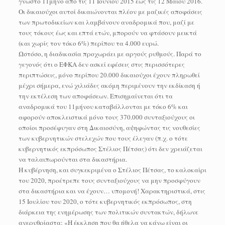
γνωστό 11μηνο από τις 11 Ιουνίου 2015 έως τις 12 Μαΐου 2016.
Οι δικαιούχοι αυτοί δικαιώνονται πλέον με μαζικές αποφάσεις
των πρωτοδικείων και λαμβάνουν αναδρομικά που, μαζί με
τους τόκους έως και επτά ετών, μπορούν να φτάσουν μεικτά
(και χωρίς τον τόκο 6%) περίπου τα 4.000 ευρώ.
Ωστόσο, η διαδικασία προχωράει με αργούς ρυθμούς. Παρά το
γεγονός ότι ο ΕΦΚΑ δεν ασκεί εφέσεις στις περισσότερες
περιπτώσεις, μόνο περίπου 20.000 δικαιούχοι έχουν πληρωθεί
μέχρι σήμερα, ενώ χιλιάδες ακόμη περιμένουν την εκδίκαση ή
την εκτέλεση των αποφάσεων. Επισημαίνεται ότι τα
αναδρομικά του 11μήνου καταβάλλονται με τόκο 6% και
αφορούν αποκλειστικά μόνο τους 370.000 συνταξιούχους οι
οποίοι προσέφυγαν στη Δικαιοσύνη, αψηφώντας τις νουθεσίες
των κυβερνητικών στελεχών που τους έλεγαν (π.χ. ο τότε
κυβερνητικός εκπρόσωπος Στέλιος Πέτσας) ότι δεν χρειάζεται
να ταλαιπωρούνται στα δικαστήρια.
Η κυβέρνηση, και συγκεκριμένα ο Στέλιος Πέτσας, το καλοκαίρι
του 2020, προέτρεπε τους συνταξιούχους να μην προσφύγουν
στα δικαστήρια και να έχουν… υπομονή! Χαρακτηριστικά, στις
15 Ιουλίου του 2020, ο τότε κυβερνητικός εκπρόσωπος, στη
διάρκεια της ενημέρωσης των πολιτικών συντακτών, δήλωνε
ανερυθρίαστα: «Η έκκληση που θα ήθελα να κάνω είναι οι