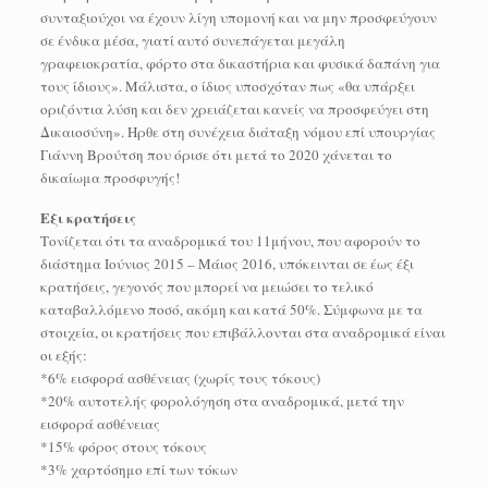
συνταξιούχοι να έχουν λίγη υπομονή και να μην προσφεύγουν
σε ένδικα μέσα, γιατί αυτό συνεπάγεται μεγάλη
γραφειοκρατία, φόρτο στα δικαστήρια και φυσικά δαπάνη για
τους ίδιους». Μάλιστα, ο ίδιος υποσχόταν πως «θα υπάρξει
οριζόντια λύση και δεν χρειάζεται κανείς να προσφεύγει στη
Δικαιοσύνη». Ηρθε στη συνέχεια διάταξη νόμου επί υπουργίας
Γιάννη Βρούτση που όρισε ότι μετά το 2020 χάνεται το
δικαίωμα προσφυγής!
Εξι κρατήσεις
Τονίζεται ότι τα αναδρομικά του 11μήνου, που αφορούν το
διάστημα Ιούνιος 2015 – Μάιος 2016, υπόκεινται σε έως έξι
κρατήσεις, γεγονός που μπορεί να μειώσει το τελικό
καταβαλλόμενο ποσό, ακόμη και κατά 50%. Σύμφωνα με τα
στοιχεία, οι κρατήσεις που επιβάλλονται στα αναδρομικά είναι
οι εξής:
*6% εισφορά ασθένειας (χωρίς τους τόκους)
*20% αυτοτελής φορολόγηση στα αναδρομικά, μετά την
εισφορά ασθένειας
*15% φόρος στους τόκους
*3% χαρτόσημο επί των τόκων