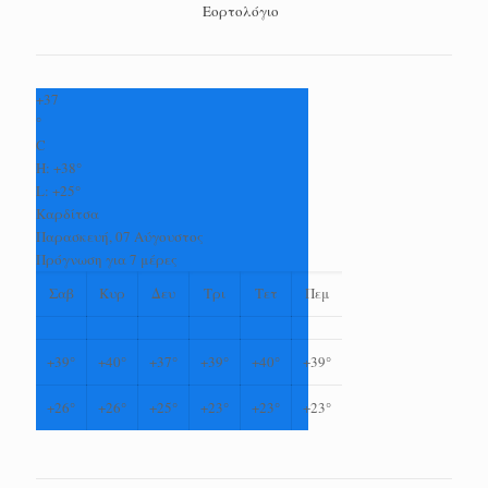
Εορτολόγιο
+
37
°
C
H:
+
38°
L:
+
25°
Καρδίτσα
Παρασκευή, 07 Αύγουστος
Πρόγνωση για 7 μέρες
Σαβ
Κυρ
Δευ
Τρι
Τετ
Πεμ
+
39°
+
40°
+
37°
+
39°
+
40°
+
39°
+
26°
+
26°
+
25°
+
23°
+
23°
+
23°