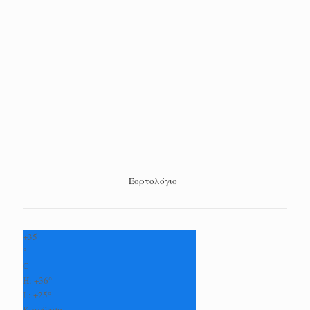
Εορτολόγιο
+
35
°
C
H:
+
36°
L:
+
25°
Καρδίτσα