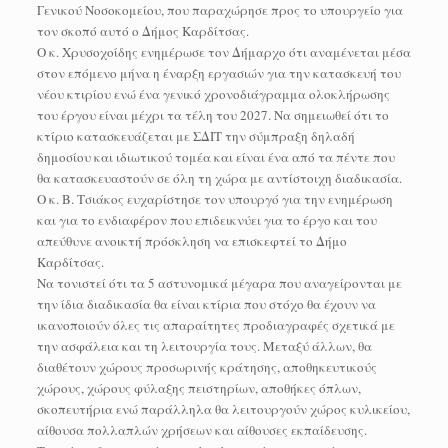
Γενικού Νοσοκομείου, που παραχώρησε προς το υπουργείο για
τον σκοπό αυτό ο Δήμος Καρδίτσας.
Ο κ. Χρυσοχοίδης ενημέρωσε τον Δήμαρχο ότι αναμένεται μέσα
στον επόμενο μήνα η έναρξη εργασιών για την κατασκευή του
νέου κτιρίου ενώ ένα γενικό χρονοδιάγραμμα ολοκλήρωσης
του έργου είναι μέχρι τα τέλη του 2027. Να σημειωθεί ότι το
κτίριο κατασκευάζεται με ΣΔΙΤ την σύμπραξη δηλαδή
δημοσίου και ιδιωτικού τομέα και είναι ένα από τα πέντε που
θα κατασκευαστούν σε όλη τη χώρα με αντίστοιχη διαδικασία.
Ο κ. Β. Τσιάκος ευχαρίστησε τον υπουργό για την ενημέρωση
και για το ενδιαφέρον που επιδεικνύει για το έργο και του
απεύθυνε ανοικτή πρόσκληση να επισκεφτεί το Δήμο
Καρδίτσας.
Να τονιστεί ότι τα 5 αστυνομικά μέγαρα που αναγείρονται με
την ίδια διαδικασία θα είναι κτίρια που στόχο θα έχουν να
ικανοποιούν όλες τις απαραίτητες προδιαγραφές σχετικά με
την ασφάλεια και τη λειτουργία τους. Μεταξύ άλλων, θα
διαθέτουν χώρους προσωρινής κράτησης, αποθηκευτικούς
χώρους, χώρους φύλαξης πειστηρίων, αποθήκες όπλων,
σκοπευτήρια ενώ παράλληλα θα λειτουργούν χώρος κυλικείου,
αίθουσα πολλαπλών χρήσεων και αίθουσες εκπαίδευσης.