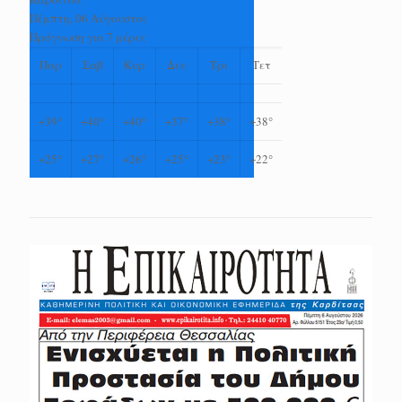
Πέμπτη, 06 Αύγουστος
Πρόγνωση για 7 μέρες
Παρ
Σαβ
Κυρ
Δευ
Τρι
Τετ
+
39°
+
40°
+
40°
+
37°
+
38°
+
38°
+
25°
+
27°
+
26°
+
25°
+
23°
+
22°