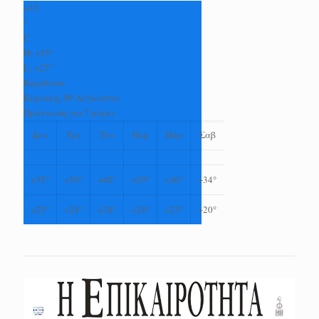
+
33
°
C
H:
+
35°
L:
+
27°
Καρδίτσα
Κυριακή, 09 Αύγουστος
Πρόγνωση για 7 μέρες
Δευ
Τρι
Τετ
Πεμ
Παρ
Σαβ
+
35°
+
39°
+
40°
+
39°
+
36°
+
34°
+
25°
+
24°
+
24°
+
24°
+
23°
+
20°