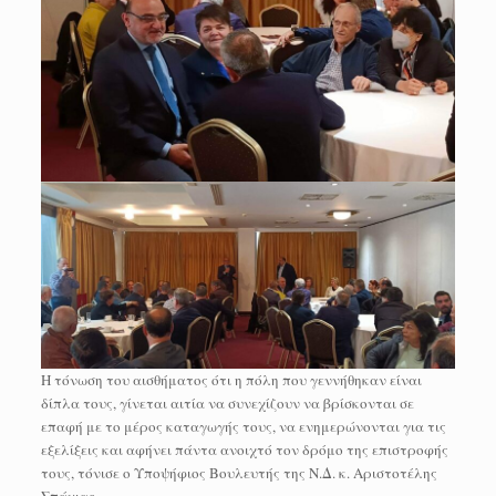
Η τόνωση του αισθήματος ότι η πόλη που γεννήθηκαν είναι
δίπλα τους, γίνεται αιτία να συνεχίζουν να βρίσκονται σε
επαφή με το μέρος καταγωγής τους, να ενημερώνονται για τις
εξελίξεις και αφήνει πάντα ανοιχτό τον δρόμο της επιστροφής
τους, τόνισε ο Υποψήφιος Βουλευτής της Ν.Δ. κ. Αριστοτέλης
Σπάνιας.