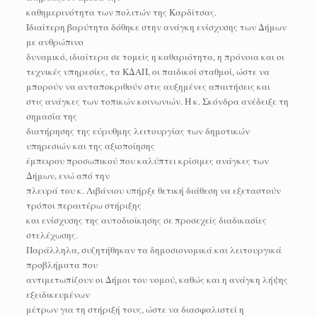
καθημερινότητα των πολιτών της Καρδίτσας.
Ιδιαίτερη βαρύτητα δόθηκε στην ανάγκη ενίσχυσης των Δήμων
με ανθρώπινο
δυναμικό, ιδιαίτερα σε τομείς η καθαριότητα, η πρόνοια και οι
τεχνικές υπηρεσίες, τα ΚΔΑΠ, οι παιδικοί σταθμοί, ώστε να
μπορούν να ανταποκριθούν στις αυξημένες απαιτήσεις και
στις ανάγκες των τοπικών κοινωνιών. Η κ. Σκόνδρα ανέδειξε τη
σημασία της
διατήρησης της εύρυθμης λειτουργίας των δημοτικών
υπηρεσιών και της αξιοποίησης
έμπειρου προσωπικού που καλύπτει κρίσιμες ανάγκες των
Δήμων, ενώ από την
πλευρά του κ. Λιβάνιου υπήρξε θετική διάθεση να εξεταστούν
τρόποι περαιτέρω στήριξης
και ενίσχυσης της αυτοδιοίκησης σε προσεχείς διαδικασίες
στελέχωσης.
Παράλληλα, συζητήθηκαν τα δημοσιονομικά και λειτουργικά
προβλήματα που
αντιμετωπίζουν οι Δήμοι του νομού, καθώς και η ανάγκη λήψης
εξειδικευμένων
μέτρων για τη στήριξή τους, ώστε να διασφαλιστεί η