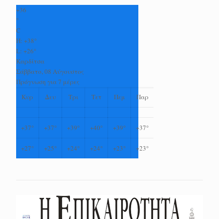
+
36
°
C
H:
+
38°
L:
+
26°
Καρδίτσα
Σάββατο, 08 Αύγουστος
Πρόγνωση για 7 μέρες
Κυρ
Δευ
Τρι
Τετ
Πεμ
Παρ
+
37°
+
37°
+
39°
+
40°
+
39°
+
37°
+
27°
+
25°
+
24°
+
24°
+
23°
+
23°