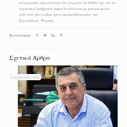
συνεργασία, δηλώνοντας ότι γνωρίζει το πάθος της για τα
αγροτικά ζητήματα, αφού συνδέονται με μακρά φιλία
από τότε που ο ίδιος ήταν ακόμη Επίτροπος της
Ευρωπαϊκής ¨Ενωσης.
Κοινοποίηση
Σχετικά Άρθρα
5 Αυγούστου, 2026