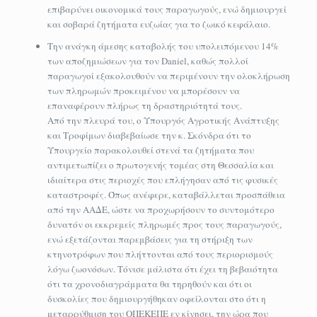
επιβαρύνει οικονομικά τους παραγωγούς, ενώ δημιουργεί
και σοβαρά ζητήματα ευζωίας για το ζωικό κεφάλαιο.
Την ανάγκη άμεσης καταβολής του υπολειπόμενου 14%
των αποζημιώσεων για τον Daniel, καθώς πολλοί
παραγωγοί εξακολουθούν να περιμένουν την ολοκλήρωση
των πληρωμών προκειμένου να μπορέσουν να
επαναφέρουν πλήρως τη δραστηριότητά τους.
Από την πλευρά του, ο Υπουργός Αγροτικής Ανάπτυξης
και Τροφίμων διαβεβαίωσε την κ. Σκόνδρα ότι το
Υπουργείο παρακολουθεί στενά τα ζητήματα που
αντιμετωπίζει ο πρωτογενής τομέας στη Θεσσαλία και
ιδιαίτερα στις περιοχές που επλήγησαν από τις φυσικές
καταστροφές. Όπως ανέφερε, καταβάλλεται προσπάθεια
από την ΑΑΔΕ, ώστε να προχωρήσουν το συντομότερο
δυνατόν οι εκκρεμείς πληρωμές προς τους παραγωγούς,
ενώ εξετάζονται παρεμβάσεις για τη στήριξη των
κτηνοτρόφων που πλήττονται από τους περιορισμούς
λόγω ζωονόσων. Τόνισε μάλιστα ότι έχει τη βεβαιότητα
ότι τα χρονοδιαγράμματα θα τηρηθούν και ότι οι
δυσκολίες που δημιουργήθηκαν οφείλονται στο ότι η
μεταρρύθμιση του ΟΠΕΚΕΠΕ εν κίνησει, την ώρα που