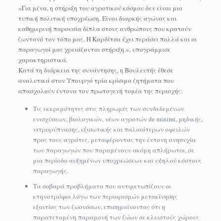
«Για μένα, η στήριξη του αγροτικού κόσμου δεν είναι μια
τυπική πολιτική υποχρέωση. Είναι διαρκής αγώνας και
καθημερινή παρουσία δίπλα στους ανθρώπους που κρατούν
ζωντανό τον τόπο μας. Η Καρδίτσα έχει περάσει πολλά και οι
παραγωγοί μας χρειάζονται στήριξη.», υπογράμμισε
χαρακτηριστικά.
Κατά τη διάρκεια της συνάντησης, η Βουλευτής έθεσε
αναλυτικά στον Υπουργό τρία κρίσιμα ζητήματα που
απασχολούν έντονα τον πρωτογενή τομέα της περιοχής:
Τις εκκρεμότητες στις πληρωμές των συνδεδεμένων
ενισχύσεων, βιολογικών, νέων αγροτών de minimi, μηδικής,
νιτρορύπνασης, εξισωτικής και παλαιότερων οφειλών
προς τους αγρότες, μεταφέροντας την έντονη ανησυχία
των παραγωγών που παραμένουν ακόμη απλήρωτοι, σε
μια περίοδο αυξημένων υποχρεώσεων και υψηλού κόστους
παραγωγής.
Τα σοβαρά προβλήματα που αντιμετωπίζουν οι
κτηνοτρόφοι λόγω των περιορισμών μετακίνησης
εξαιτίας των ζωονόσων, επισημαίνοντας ότι η
παρατεταμένη παραμονή των ζώων σε κλειστούς χώρους