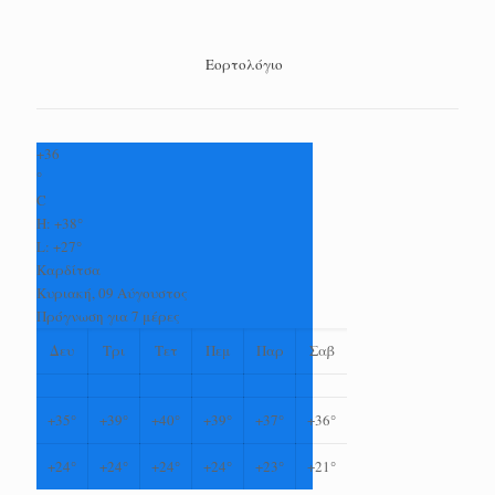
Εορτολόγιο
+
36
°
C
H:
+
38°
L:
+
27°
Καρδίτσα
Κυριακή, 09 Αύγουστος
Πρόγνωση για 7 μέρες
Δευ
Τρι
Τετ
Πεμ
Παρ
Σαβ
+
35°
+
39°
+
40°
+
39°
+
37°
+
36°
+
24°
+
24°
+
24°
+
24°
+
23°
+
21°