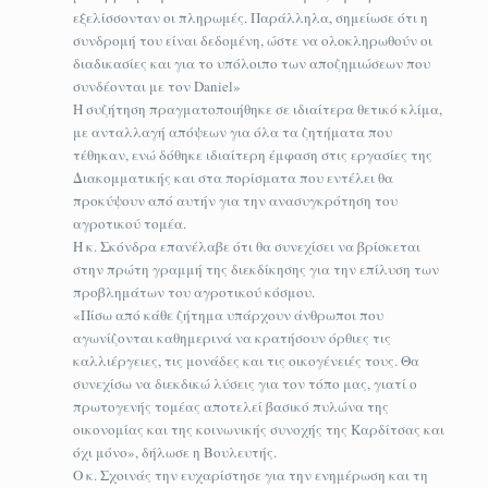
εξελίσσονταν οι πληρωμές. Παράλληλα, σημείωσε ότι η
συνδρομή του είναι δεδομένη, ώστε να ολοκληρωθούν οι
διαδικασίες και για το υπόλοιπο των αποζημιώσεων που
συνδέονται με τον Daniel»
Η συζήτηση πραγματοποιήθηκε σε ιδιαίτερα θετικό κλίμα,
με ανταλλαγή απόψεων για όλα τα ζητήματα που
τέθηκαν, ενώ δόθηκε ιδιαίτερη έμφαση στις εργασίες της
Διακομματικής και στα πορίσματα που εντέλει θα
προκύψουν από αυτήν για την ανασυγκρότηση του
αγροτικού τομέα.
Η κ. Σκόνδρα επανέλαβε ότι θα συνεχίσει να βρίσκεται
στην πρώτη γραμμή της διεκδίκησης για την επίλυση των
προβλημάτων του αγροτικού κόσμου.
«Πίσω από κάθε ζήτημα υπάρχουν άνθρωποι που
αγωνίζονται καθημερινά να κρατήσουν όρθιες τις
καλλιέργειες, τις μονάδες και τις οικογένειές τους. Θα
συνεχίσω να διεκδικώ λύσεις για τον τόπο μας, γιατί ο
πρωτογενής τομέας αποτελεί βασικό πυλώνα της
οικονομίας και της κοινωνικής συνοχής της Καρδίτσας και
όχι μόνο», δήλωσε η Βουλευτής.
Ο κ. Σχοινάς την ευχαρίστησε για την ενημέρωση και τη