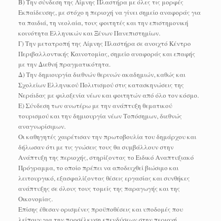
Β) Την σύνδεση της Λίμνης Πλαστήρα με όλες τις μορφές
Εκπαίδευσης, με στόχο η περιοχή να γίνει σημείο αναφοράς για
τα παιδιά, τη νεολαία, τους φοιτητές και την επιστημονική
κοινότητα Ελληνικών και Ξένων Πανεπιστημίων.
Γ) Την μετατροπή της Λίμνης Πλαστήρα σε ανοιχτό Κέντρο
Περιβαλλοντικής Καινοτομίας, σημείο αναφοράς και επαφής
με την Διεθνή πραγματικότητα.
Δ) Την δημιουργία διεθνών θερινών ακαδημιών, καθώς και
Σχολείων Ελληνικού Πολιτισμού στις κατασκηνώσεις της
Νεράιδας με φιλοξενία νέων και φοιτητών από όλο τον κόσμο.
Ε) Σύνδεση των ανωτέρω με την ανάπτυξη θεματικού
τουρισμού και την δημιουργία νέων Τοπόσημων, διεθνώς
αναγνωρίσιμων.
Οι καθηγητές χαιρέτισαν την πρωτοβουλία του δημάρχου και
δήλωσαν ότι με τις γνώσεις τους θα συμβάλλουν στην
Ανάπτυξη της περιοχής, στηρίζοντας το Ειδικό Αναπτυξιακό
Πρόγραμμα, το οποίο πρέπει να αποδειχθεί βιώσιμο και
λειτουργικό, εξασφαλίζοντας θέσεις εργασίας και συνθήκες
ανάπτυξης σε όλους τους τομείς της παραγωγής και της
Οικονομίας.
Επίσης έθεσαν ορισμένες προϋποθέσεις και υποδομές που
λείπουν για την προσέλκυση επενδύσεων στην περιοχή,