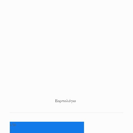
Εορτολόγιο
+
36
°