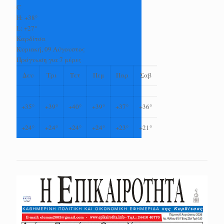
C
H:
+
38°
L:
+
27°
Καρδίτσα
Κυριακή, 09 Αύγουστος
Πρόγνωση για 7 μέρες
Δευ
Τρι
Τετ
Πεμ
Παρ
Σαβ
+
35°
+
39°
+
40°
+
39°
+
37°
+
36°
+
24°
+
24°
+
24°
+
24°
+
23°
+
21°