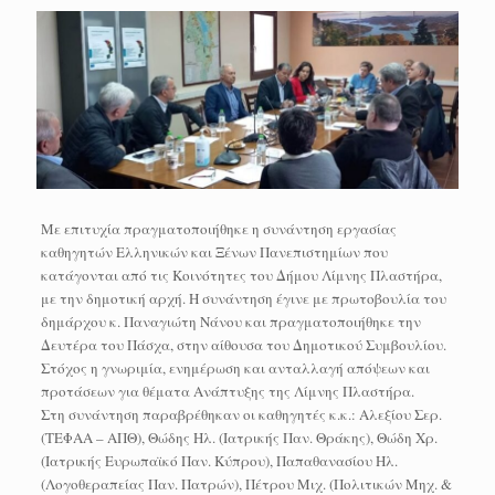
Με επιτυχία πραγματοποιήθηκε η συνάντηση εργασίας
καθηγητών Ελληνικών και Ξένων Πανεπιστημίων που
κατάγονται από τις Κοινότητες του Δήμου Λίμνης Πλαστήρα,
με την δημοτική αρχή. Η συνάντηση έγινε με πρωτοβουλία του
δημάρχου κ. Παναγιώτη Νάνου και πραγματοποιήθηκε την
Δευτέρα του Πάσχα, στην αίθουσα του Δημοτικού Συμβουλίου.
Στόχος η γνωριμία, ενημέρωση και ανταλλαγή απόψεων και
προτάσεων για θέματα Ανάπτυξης της Λίμνης Πλαστήρα.
Στη συνάντηση παραβρέθηκαν οι καθηγητές κ.κ.: Αλεξίου Σερ.
(ΤΕΦΑΑ – ΑΠΘ), Θώδης Ηλ. (Ιατρικής Παν. Θράκης), Θώδη Χρ.
(Ιατρικής Ευρωπαϊκό Παν. Κύπρου), Παπαθανασίου Ηλ.
(Λογοθεραπείας Παν. Πατρών), Πέτρου Μιχ. (Πολιτικών Μηχ. &