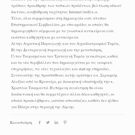
τρόπους προώθησης των τοπικών προϊόντων, βελτίωση οδικού
δικτύου, αναβάθμιση ταχύτητας Internet (wifi) κ.α.
Τέλος, όλοι συμφώνησαν στη δημιουργία ενός άτυπου
Επιστημονικού Συμβουλίου, με υπο-ομάδες οι οποίες θα
δημιουργηθούν σύμφωνα με το γνωστικό αντικείμενο ενός
εκάστου καθηγητή και με αντικείμενα:
Α) την Αγροτική Παραγωγής και τον Αγροδιατροφικό Τομέα,
Β) την Δευτερογενή παραγωγή και την μεταποίηση,
Γ) τον Τουρισμό και τον Τριτογενή Τομέα γενικότερα, καθώς
και το νέο περιβάλλον που δημιουργείται με τις νεοφυείς
επιχειρήσεις, τις νέες τεχνολογίες και start up υπηρεσίες.
Συντονιστής της προσπάθειας αυτής ορίστηκε ο κ. Σεραφείμ
Αλεξίου από το Κρυονέρι, με διοικητική υποστήριξη την κ.
Χριστίνα Τσιαμαντά. Η επόμενη συνάντηση θα είναι
διαδικτυακή και θα συμμετέχουν άλλοι δέκα καθηγητές, οι
οποίοι προσκλήθηκαν, ωστόσο απουσίαζαν, καθότι δεν ήλθαν
για Πάσχα στην περιοχή της Λίμνης.
Κοινοποίηση