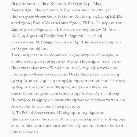
Περιβάλλοντος, Παν. Κύπρου), Πολύζος Σερ. (Μηχ.
Χωροταξίας, Πολεοδομίας & Περιφερειακής Ανάπτυξης,
Πολυτεχνείο Θεσσαλίας), Φιλίππου Αν. (Ιατρική Σχολή ΕΚΠΑ)
και Ψάρρας Βασ. (Οδοντιατρική Σχολή, ΕΚΠΑ). Εκ μέρους του
Δήμου ήταν ο δήμαρχος Π. Νάνος, ο αντιδήμαρχος Μηλίτσης
Αλέξ., η Δημοτική Σύμβουλος Ποδηματά Ι., η ειδική
συνεργάτιδα Μ. Ποδηματά και η κ. Χρ. Τσιαμαντά διοικητικό
στέλεχος του δήμου.
Τους καθηγητές καλωσόρισε και ευχαρίστησε ο δήμαρχος, ο
οποίος ανέφερε ότι οι δημότες Λίμνης Πλαστήρα – καθηγητές
Πανεπιστημίων στην Ελλάδα και το εξωτερικό, αποτελούν
πολύτιμο ανθρώπινο κεφάλαιο. Οι εξειδικευμένες γνώσεις, η
εμπειρία, οι γνωριμίες, η επαφή με την καινοτομία και η διεθνής
εμπειρία που έχουν οι καθηγητές, δυνητικά μπορεί να
αποτελέσουν ισχυρά εργαλεία για την Ανάπτυξη της Λίμνης
Πλαστήρα. Ο δήμαρχος έθεσε υπόψη των καθηγητών το πλαίσιο
Ανάπτυξης όπως προκύπτει μέσα από:
Α) Το Ειδικό Αναπτυξιακό Πρόγραμμα Αγράφων με
εξασφαλισμένες πιστώσεις 30 εκ ευρώ και ζήτησε την συνδρομή
τους με ιδέες και προτάσεις που θα φέρουν τα μέγιστα δυνατά
αποτελέσματα.