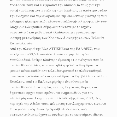
προτάσεις τους και εξέφρασαν την αισιοδοξία τους για την
κοινή και άμεση αντιμετώπιση των θεμάτων, με απώτερο στόχο
την ενίσχυση και την αναβάθμιση της διαλειτουργικότητας των
επίσημων ηλεκτρονικών μέσων ανταλλαγής πληροφοριών των
Διαχειριστών (portal), σύμφωνα πάντοτε με το ισχύον
κανονιστικό και ρυθμιστικό πλαίσιο και με γνώμονα την
ισότιμη μεταχείριση των Χρηστών Διανομής και των Τελικών
Καταναλωτών.
Από την πλευρά της ΕΔΑ ΑΤΤΙΚΗΣ και της ΕΔΑ ΘΕΣΣ, που
κατέχουν το 99,5% των συνολικών μετρητών αερίου
πανελλαδικά, δόθηκε ιδιαίτερη έμφαση στις ενέργειες που θα
ακολουθήσουν ώστε, να ανακτηθεί η εμπιστοσύνη προς το
φυσικό αέριο, καθώς αποτελεί διαχρονικά το πλέον καθαρό,
οικονομικό, αποδοτικό και φιλικό προς το περιβάλλον καύσιμο.
Επιπλέον, από τις ΕΔΑ αναφέρθηκε ότι σύντομα θα
ακολουθήσουν συναντήσεις με τους Τεχνικούς Φορείς και
δημοτικές αρχές προκειμένου να ενημερωθούν για την
υλοποίηση των Προγραμμάτων Ανάπτυξης έτους 2023, στις
περιοχές της Αδείας τους. Δέσμευση των Διαχειριστών είναι να
παρέχουν άμεση σύνδεση- πρόσβαση σε όλους τους
καταναλωτές, παρέχοντας σύνδεση με το υφιστάμενο δίκτυο