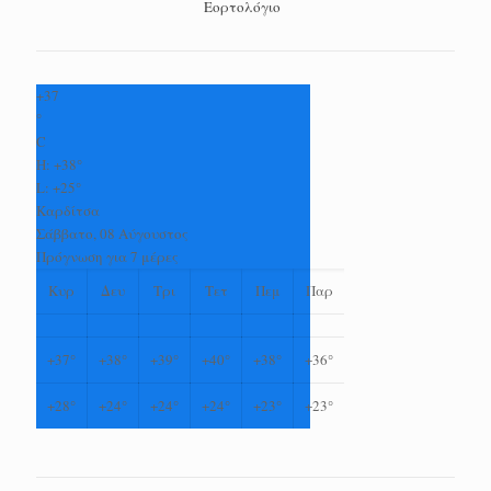
Εορτολόγιο
+
37
°
C
H:
+
38°
L:
+
25°
Καρδίτσα
Σάββατο, 08 Αύγουστος
Πρόγνωση για 7 μέρες
Κυρ
Δευ
Τρι
Τετ
Πεμ
Παρ
+
37°
+
38°
+
39°
+
40°
+
38°
+
36°
+
28°
+
24°
+
24°
+
24°
+
23°
+
23°