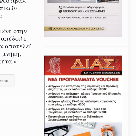
 Φεστιβάλ
οπικών
υ
μένη στην
 απέδειξε
εν αποτελεί
 μνήμη,
τητα.»
ότερα