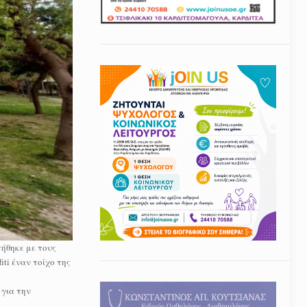
ήθηκε με τους
ti έναν τοίχο της
 για την