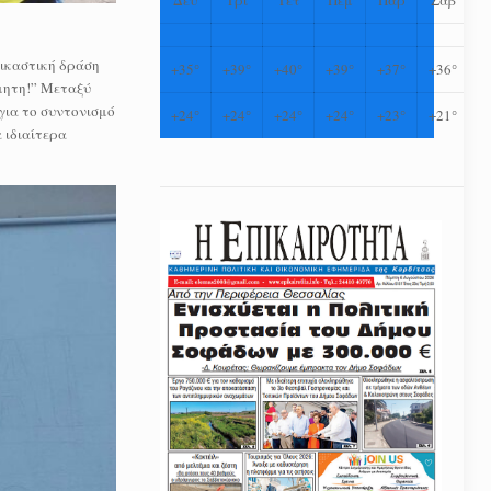
εικαστική δράση
+
35°
+
39°
+
40°
+
39°
+
37°
+
36°
μητη!” Μεταξύ
για το συντονισμό
+
24°
+
24°
+
24°
+
24°
+
23°
+
21°
 ιδιαίτερα