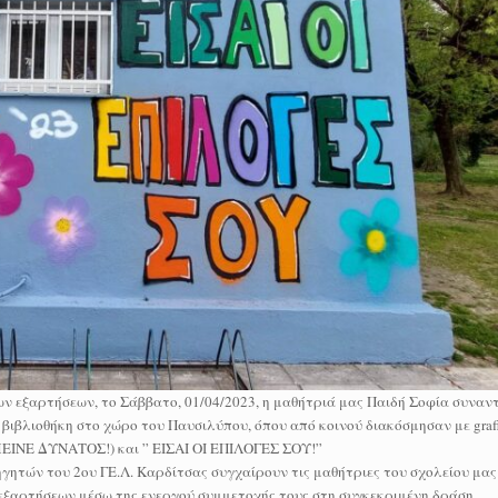
ων εξαρτήσεων, το Σάββατο, 01/04/2023, η μαθήτριά μας Παιδή Σοφία συναντ
βιβλιοθήκη στο χώρο του Παυσιλύπου, όπου από κοινού διακόσμησαν με graffi
ΜΕΙΝΕ ΔΥΝΑΤΟΣ!) και ” ΕΙΣΑΙ ΟΙ ΕΠΙΛΟΓΕΣ ΣΟΥ!”
γητών του 2ου ΓΕ.Λ. Καρδίτσας συγχαίρουν τις μαθήτριες του σχολείου μας
εξαρτήσεων μέσω της ενεργού συμμετοχής τους στη συγκεκριμένη δράση.