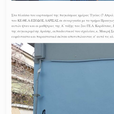
Στο πλαίσιο του εορτασμού της παγκόσμιας ημέρας Υγείας (7 Απριλί
του ΚΕ.ΘΕ.Α-ΕΞΟΔΟΣ ΛΑΡΙΣΑΣ σε συνεργασία με το τμήμα Προαγωγή
αυτών ήταν και οι μαθήτριες της Α΄ τάξης του 2ου ΓΕ.Λ. Καρδίτσας
της συγκεκριμένης δράσης, εκπαιδευτικού του σχολείου, κ. Μακρή Σ
ευφάνταστο και παραστατικό σκίτσο αποτυπώνοντας σ’ αυτό τις ολ