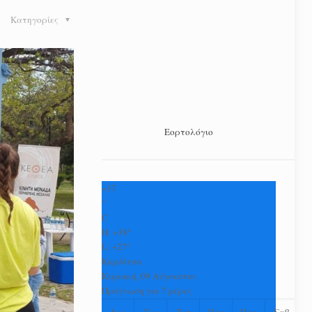
Κατηγορίες
Εορτολόγιο
+
37
°
C
H:
+
38°
L:
+
27°
Καρδίτσα
Κυριακή, 09 Αύγουστος
Πρόγνωση για 7 μέρες
Δευ
Τρι
Τετ
Πεμ
Παρ
Σαβ