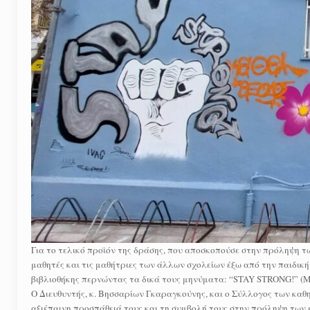
Για το τελικό προϊόν της δράσης, που αποσκοπούσε στην πρόληψη τ
μαθητές και τις μαθήτριες των άλλων σχολείων έξω από την παιδική 
βιβλιοθήκης περνώντας τα δικά τους μηνύματα: “STAY STRONG!” (
Ο Διευθυντής, κ. Βησσαρίων Γκαραγκούνης, και ο Σύλλογος των καθη
αξιέπαινη προσπάθειά τους και τη συμβολή τους στην πρόληψη των 