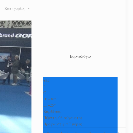
Κατηγορίες
Εορτολόγιο
+
35
°
C
H:
+
36°
L:
+
25°
Καρδίτσα
Πέμπτη, 06 Αύγουστος
Πρόγνωση για 7 μέρες
Παρ
Σαβ
Κυρ
Δευ
Τρι
Τετ