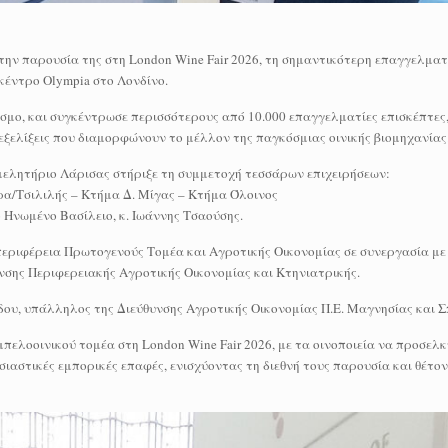
ην παρουσία της στη London Wine Fair 2026, τη σημαντικότερη επαγγελματι
κέντρο Olympia στο Λονδίνο.
σμο, και συγκέντρωσε περισσότερους από 10.000 επαγγελματίες επισκέπτες, 
εξελίξεις που διαμορφώνουν το μέλλον της παγκόσμιας οινικής βιομηχανίας
ιμελητήριο Λάρισας στήριξε τη συμμετοχή τεσσάρων επιχειρήσεων:
α/Τσιλιλής – Κτήμα Δ. Μίγας – Κτήμα Όλοινος
ο Ηνωμένο Βασίλειο, κ. Ιωάννης Τσαούσης.
εριφέρεια Πρωτογενούς Τομέα και Αγροτικής Οικονομίας σε συνεργασία με
νσης Περιφερειακής Αγροτικής Οικονομίας και Κτηνιατρικής.
ου, υπάλληλος της Διεύθυνσης Αγροτικής Οικονομίας Π.Ε. Μαγνησίας και 
μπελοοινικού τομέα στη London Wine Fair 2026, με τα οινοποιεία να προσελ
στικές εμπορικές επαφές, ενισχύοντας τη διεθνή τους παρουσία και θέτοντ