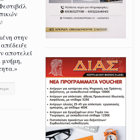
 Φεστιβάλ
οπικών
υ
μένη στην
 απέδειξε
εν αποτελεί
 μνήμη,
τητα.»
ότερα