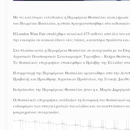
Με τις καλύτερες εντυπώσεις η Περιφέρεια Θεσσαλίας ολοκλήρωσε τ
του Ηνωμένου Βασιλείου, η οποία πραγματοποιήθηκε στο εκθεσιακό 
Η London Wine Fair υποδέχθηκε συνολικά 475 εκθέτες από όλο τον κό
την ευκαιρία να ανακαλύψουν νέες τάσεις, καινοτόμα προϊόντα και 
Στο πλαίσιο αυτό, η Περιφέρεια Θεσσαλίας σε συνεργασία με το Επ
Αγροτικός Οινοποιητικός Συνεταιρισμός Τυρνάβου – Κτήμα Θεόπετρ
Τις θεσσαλικές επιχειρήσεις επισκέφθηκε ο Πρέσβης της Ελλάδας στ
Η συμμετοχή της Περιφέρειας Θεσσαλίας οργανώθηκε από την Αντιπ
Προβολής και Προώθησης Αγροτικών Προϊόντων, της Γενικής Διεύθυ
Εκπρόσωπος της Περιφέρειας Θεσσαλίας ήταν η κ. Μαρία Δημητριάδ
Οι θεσσαλικές επιχειρήσεις ανέδειξαν τη δυναμική του θεσσαλικού α
ενδιαφέρον των επαγγελματιών του κλάδου και να αναπτύσσουν ουσια
μακροχρόνιες συνεργασίες.