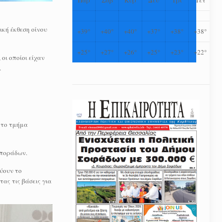
κή έκθεση οίνου
+
39°
+
40°
+
40°
+
37°
+
38°
+
38°
+
25°
+
27°
+
26°
+
25°
+
23°
+
22°
οι οποίοι είχαν
.
 το τμήμα
Σποράδων.
κύουν το
ας τις βάσεις για