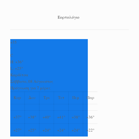
Εορτολόγιο
+
35
°
C
H:
+
36°
L:
+
25°
Καρδίτσα
Σάββατο, 08 Αύγουστος
Πρόγνωση για 7 μέρες
Κυρ
Δευ
Τρι
Τετ
Πεμ
Παρ
+
37°
+
38°
+
40°
+
41°
+
38°
+
36°
+
27°
+
25°
+
24°
+
24°
+
24°
+
22°