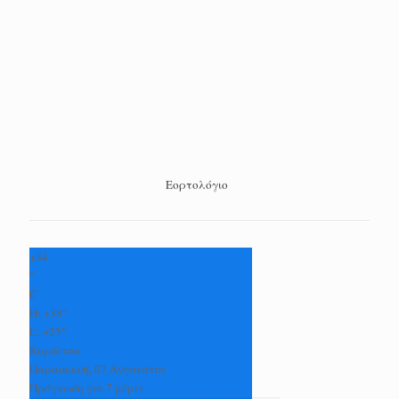
Εορτολόγιο
+
34
°
C
H:
+
38°
L:
+
25°
Καρδίτσα
Παρασκευή, 07 Αύγουστος
Πρόγνωση για 7 μέρες