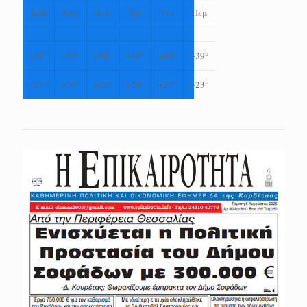
Σαβ
Κυρ
Δευ
Τρι
Τετ
Πεμ
+
39°
+
39°
+
38°
+
39°
+
40°
+
39°
+
25°
+
26°
+
25°
+
24°
+
23°
+
23°