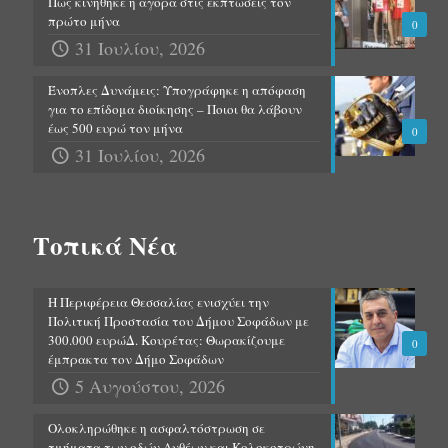
Πώς κινήθηκε η αγορά στις εκπτώσεις τον
πρώτο μήνα
0
31 Ιουλίου, 2026
Ένοπλες Δυνάμεις: Υπογράφηκε η απόφαση
για το επίδομα διοίκησης – Ποιοι θα λάβουν
έως 500 ευρώ τον μήνα
0
31 Ιουλίου, 2026
Τοπικά Νέα
Η Περιφέρεια Θεσσαλίας ενισχύει την
Πολιτική Προστασία του Δήμου Σοφάδων με
300.000 ευρώΔ. Κουρέτας: Θωρακίζουμε
0
έμπρακτα τον Δήμο Σοφάδων
5 Αυγούστου, 2026
Ολοκληρώθηκε η ασφαλτόστρωση σε
τμήματα των οδών Ανθέων και Κολοκοτρώνη