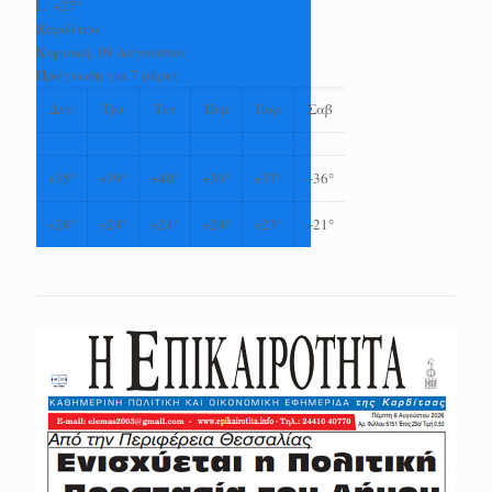
L:
+
27°
Καρδίτσα
Κυριακή, 09 Αύγουστος
Πρόγνωση για 7 μέρες
Δευ
Τρι
Τετ
Πεμ
Παρ
Σαβ
+
35°
+
39°
+
40°
+
39°
+
37°
+
36°
+
24°
+
24°
+
24°
+
24°
+
23°
+
21°