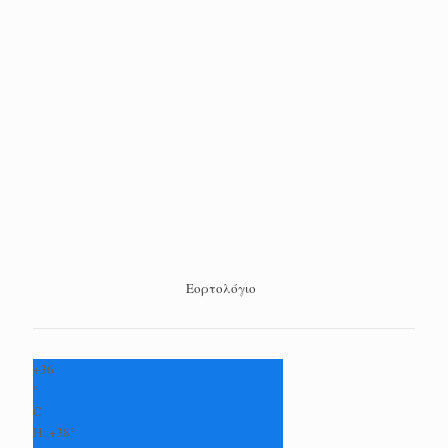
Εορτολόγιο
+
36
°
C
H:
+
38°