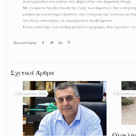
εκσυγχρονίζει και εισάγει τον Δήμο στην νέα ψηφιακή εποχή.
Με γνώμονα την βελτίωση της ζωής των δημοτών, την ενίσχυση τ
κόσμου με καινοτόμες δράσεις, την ενίσχυση της λειτουργικό
που δίνει απαντήσεις σε πραγματικά προβλήματα.
Είναι, κατέληξε, ένα ακόμη μεγάλο εγχείρημα, που έχει όλες τ
Κοινοποίηση
Σχετικά Άρθρα
5 Αυγούστου, 2026
5 Αυγούστου,
Ολοκλη