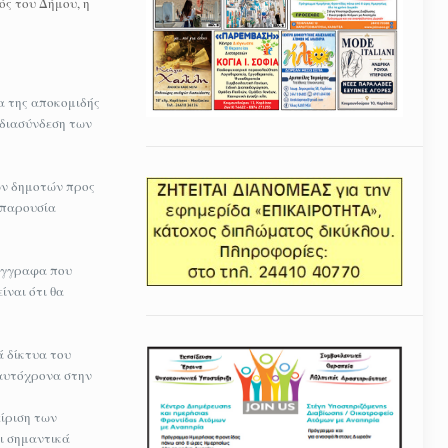
ός του Δήμου, η
α της αποκομιδής
 διασύνδεση των
ων δημοτών προς
 παρουσία
έγγραφα που
ίναι ότι θα
ά δίκτυα του
ταυτόχρονα στην
ίριση των
αι σημαντικά