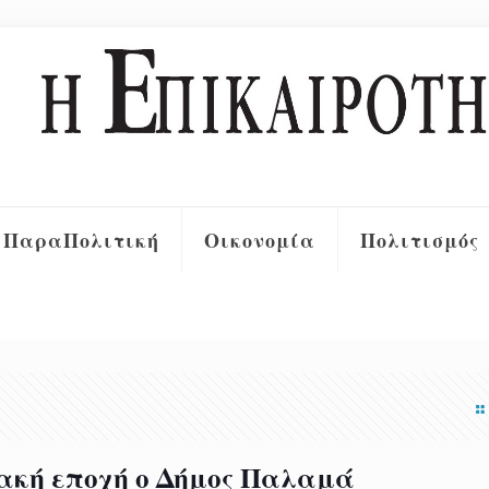
ΠαραΠολιτική
Οικονομία
Πολιτισμός
ιακή εποχή ο Δήμος Παλαμά