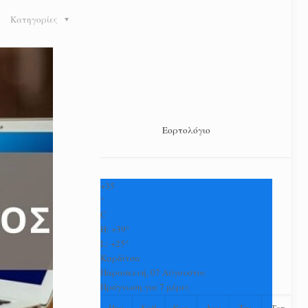
Κατηγορίες
Εορτολόγιο
+
35
°
C
H:
+
39°
L:
+
25°
Καρδίτσα
Παρασκευή, 07 Αύγουστος
Πρόγνωση για 7 μέρες
Πεμ
Σαβ
Κυρ
Δευ
Τρι
Τετ