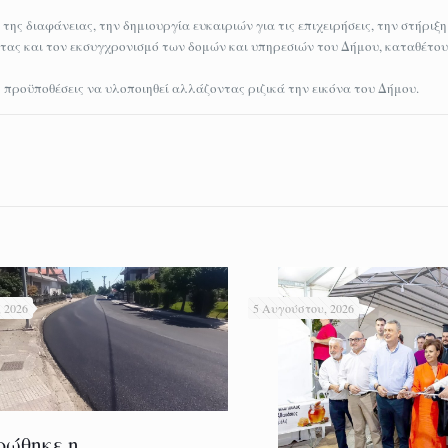
ης διαφάνειας, την δημιουργία ευκαιριών για τις επιχειρήσεις, την στήριξ
τητας και τον εκσυγχρονισμό των δομών και υπηρεσιών του Δήμου, καταθέτο
ις προϋποθέσεις να υλοποιηθεί αλλάζοντας ριζικά την εικόνα του Δήμου.
 2026
5 Αυγούστου, 2026
ρώθηκε η