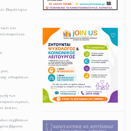
ειών. Παράλληλα
τικές και
πολιτισμού και
ια
 μιας
συρσης αποφάσεων
αγωγή των
 εισροών-εκροών,
ς δείκτες.
οσίων συμβάσεων
ημένα βήματα