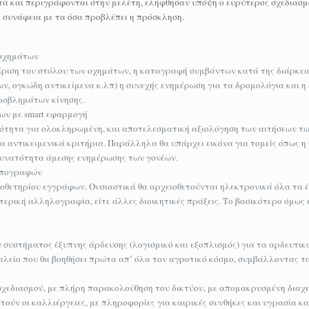
τα και περιγράφονται στην μελέτη, ελήφθησαν υπόψη ο ευρύτερος σχεδιασμ
 συνάφεια με τα όσα προβλέπει η πρόσκληση.
 οχημάτων
ίριση του στόλου των οχημάτων, η καταγραφή συμβάντων κατά της διάρκει
, ογκώδη αντικείμενα κ.λπ) η συνεχής ενημέρωση για τα δρομολόγια και η
ροβλημάτων κίνησης.
ων με smart εφαρμογή
ότητα για ολοκληρωμένη, και αποτελεσματική αξιολόγηση των αιτήσεων τ
τα αντικειμενικά κριτήρια. Παράλληλα θα υπάρχει εικόνα για τομείς όπως η
 δυνατότητα άμεσης ενημέρωσης των γονέων.
 υπογραφών
οθετηρίου εγγράφων. Ουσιαστικά θα αρχειοθετούνται ηλεκτρονικά όλα τα 
ερική αλληλογραφία, είτε άλλες διοικητικές πράξεις. Το βασικότερο όμως ε
συστήματος έξυπνης άρδευσης (λογισμικό και εξοπλισμός) για τα αρδευτικ
λείο που θα βοηθήσει πρώτα απ’ όλα τον αγροτικό κόσμο, συμβάλλοντας 
 σχεδιασμού, με πλήρη παρακολούθηση του δικτύου, με απομακρυσμένη διαχε
τούν οι καλλιέργειες, με πληροφορίες για καιρικές συνθήκες και υγρασία κ