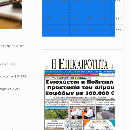
+
36°
+
40°
+
40°
+
37°
+
38°
+
38°
+
25°
+
27°
+
26°
+
25°
+
23°
+
22°
σεις προς αυτή
πρόσκλησης
ίναι τα 470.000
 σημαντικούς