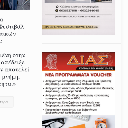
ία
 Φεστιβάλ
οπικών
υ
μένη στην
 απέδειξε
εν αποτελεί
 μνήμη,
τητα.»
ότερα