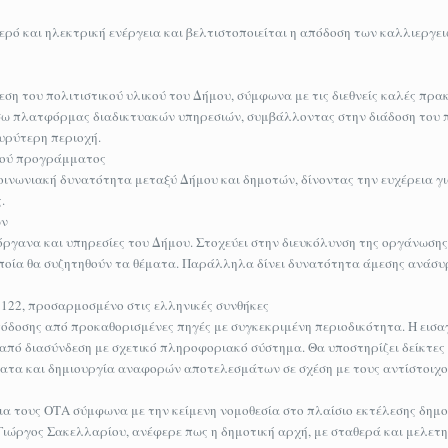
νερό και ηλεκτρική ενέργεια και βελτιστοποιείται η απόδοση των καλλιεργ
ση του πολιτιστικού υλικού του Δήμου, σύμφωνα με τις διεθνείς καλές πρακ
έσω πλατφόρμας διαδικτυακών υπηρεσιών, συμβάλλοντας στην διάδοση του 
υρύτερη περιοχή.
κού προγράμματος
οινωνιακή δυνατότητα μεταξύ Δήμου και δημοτών, δίνοντας την ευχέρεια γ
.
ων
ργανα και υπηρεσίες του Δήμου. Στοχεύει στην διευκόλυνση της οργάνωσης
 οποία θα συζητηθούν τα θέματα. Παράλληλα δίνει δυνατότητα άμεσης ανά
122, προσαρμοσμένο στις ελληνικές συνθήκες
δοσης από προκαθορισμένες πηγές με συγκεκριμένη περιοδικότητα. Η εισ
τε από διασύνδεση με σχετικό πληροφοριακό σύστημα. Θα υποστηρίζει δείκτες
τα και δημιουργία αναφορών αποτελεσμάτων σε σχέση με τους αντίστοιχού
ια τους ΟΤΑ σύμφωνα με την κείμενη νομοθεσία στο πλαίσιο εκτέλεσης δημ
Γιώργος Σακελλαρίου, ανέφερε πως η δημοτική αρχή, με σταθερά και μελετ