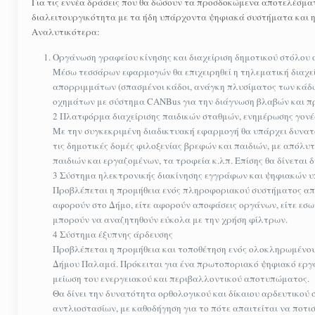
Για τις εννέα δράσεις που θα δώσουν τα προσδοκώμενα αποτελέσμα
διαλειτουργικότητα με τα ήδη υπάρχοντα ψηφιακά συστήματα και η
Αναλυτικότερα:
Οργάνωση γραφείου κίνησης και διαχείριση δημοτικού στόλου
Μέσω τεσσάρων εφαρμογών θα επιχειρηθεί η τηλεματική διαχε
απορριμμάτων (σπασμένοι κάδοι, ανάγκη πλυσίματος των κάδων
οχημάτων με σύστημα CANBus για την διάγνωση βλαβών και π
2 Πλατφόρμα διαχείρισης παιδικών σταθμών, ενημέρωσης γονέ
Με την συγκεκριμένη διαδικτυακή εφαρμογή θα υπάρχει δυνατ
τις δημοτικές δομές φιλοξενίας βρεφών και παιδιών, με απόλυ
παιδιών και εργαζομένων, τα τροφεία κ.λπ. Επίσης θα δίνεται
3 Σύστημα ηλεκτρονικής διακίνησης εγγράφων και ψηφιακών
Προβλέπεται η προμήθεια ενός πληροφοριακού συστήματος απ
αφορούν στο Δήμο, είτε αφορούν αποφάσεις οργάνων, είτε εσωτ
μπορούν να αναζητηθούν εύκολα με την χρήση φίλτρων.
4 Σύστημα έξυπνης άρδευσης
Προβλέπεται η προμήθεια και τοποθέτηση ενός ολοκληρωμένου 
Δήμου Παλαμά. Πρόκειται για ένα πρωτοποριακό ψηφιακό εργα
μείωση του ενεργειακού και περιβαλλοντικού αποτυπώματος.
Θα δίνει την δυνατότητα ορθολογικού και δίκαιου αρδευτικού
αντλιοστασίων, με καθοδήγηση για το πότε απαιτείται να ποτισ