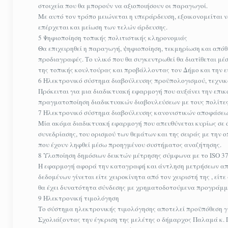
στοιχεία που θα μπορούν να αξιοποιήσουν οι παραγωγοί.
Με αυτό τον τρόπο μειώνεται η υπεράρδευση, εξοικονομείται 
επέρχεται και μείωση των τελών άρδευσης.
5 Ψηφιοποίηση τοπικής πολιτιστικής κληρονομιάς
Θα επιχειρηθεί η παραγωγή, ψηφιοποίηση, τεκμηρίωση και απόθε
προδιαγραφές. Το υλικό που θα συγκεντρωθεί θα διατίθεται μ
της τοπικής κουλτούρας και προβάλλοντας τον Δήμο και την ε
6 Ηλεκτρονικό σύστημα διαβούλευσης προϋπολογισμού, τεχνι
Πρόκειται για μια διαδικτυακή εφαρμογή που αυξάνει την επικ
πραγματοποίηση διαδικτυακών διαβουλεύσεων με τους πολίτες
7 Ηλεκτρονικό σύστημα διαβούλευσης κανονιστικών αποφάσε
Μία ακόμα διαδικτυακή εφαρμογή που απευθύνεται κυρίως σε ό
συνεδρίασης, του ορισμού των θεμάτων και της σειράς με την
που έχουν ληφθεί μέσω προηγμένου συστήματος αναζήτησης.
8 Υλοποίηση δημόσιων δεικτών μέτρησης σύμφωνα με το ISO 37
Η εφαρμογή αφορά την καταγραφή και άντληση μετρήσεων από
δεδομένων γίνεται είτε χειροκίνητα από τον χειριστή της , εί
θα έχει δυνατότητα σύνδεσης με χρηματοδοτούμενα προγράμμα
9 Ηλεκτρονική τιμολόγηση
Το σύστημα ηλεκτρονικής τιμολόγησης αποτελεί προϋπόθεση γ
Σχολιάζοντας την έγκριση της μελέτης ο δήμαρχος Παλαμά κ. 