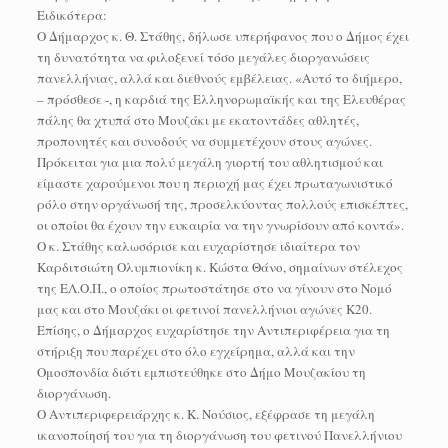
Ειδικότερα:
Ο Δήμαρχος κ. Θ. Στάθης, δήλωσε υπερήφανος που ο Δήμος έχει
τη δυνατότητα να φιλοξενεί τόσο μεγάλες διοργανώσεις
πανελλήνιας, αλλά και διεθνούς εμβέλειας. «Αυτό το διήμερο,
– πρόσθεσε -, η καρδιά της Ελληνορωμαϊκής και της Ελευθέρας
πάλης θα χτυπά στο Μουζάκι με εκατοντάδες αθλητές,
προπονητές και συνοδούς να συμμετέχουν στους αγώνες.
Πρόκειται για μια πολύ μεγάλη γιορτή του αθλητισμού και
είμαστε χαρούμενοι που η περιοχή μας έχει πρωταγωνιστικό
ρόλο στην οργάνωσή της, προσελκύοντας πολλούς επισκέπτες,
οι οποίοι θα έχουν την ευκαιρία να την γνωρίσουν από κοντά».
Ο κ. Στάθης καλωσόρισε και ευχαρίστησε ιδιαίτερα τον
Καρδιτσιώτη Ολυμπιονίκη κ. Κώστα Θάνο, σημαίνων στέλεχος
της ΕΛ.Ο.Π., ο οποίος πρωτοστάτησε στο να γίνουν στο Νομό
μας και στο Μουζάκι οι φετινοί πανελλήνιοι αγώνες Κ20.
Επίσης, ο Δήμαρχος ευχαρίστησε την Αντιπεριφέρεια για τη
στήριξη που παρέχει στο όλο εγχείρημα, αλλά και την
Ομοσπονδία διότι εμπιστεύθηκε στο Δήμο Μουζακίου τη
διοργάνωση.
Ο Αντιπεριφερειάρχης κ. Κ. Νούσιος, εξέφρασε τη μεγάλη
ικανοποίησή του για τη διοργάνωση του φετινού Πανελλήνιου