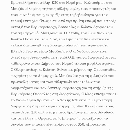
Πρωταθλήματος πάλης Κ20 στο Νομό μας. Καλωσόρισε στο
Μουζάκι όλες/ους τις/τους αθλήτριες/ες, τους προπονητές και
τους συνοδούς τους, εκφράζοντας τη βεβαιότητα για την
τελική επιτυχία. Όπως είπε, από την πρώτη επαφή που υπήρξε
μεταξύ του Περιφερειάρχη Θεσσαλίας κ. Κώστα Αγοραστού,
του Δημάρχου Δ. Μουζακίου κ. Θ. Στάθη, του Ολυμπιονίκη κ.
Κώστα Θάνου και του ιδίου, το κλίμα ήταν πολύ θετικό και
τελικά συμφωνήθηκε η πραγματοποίηση των αγώνων στο
Κλειστό Γυμναστήριο Μουζακίου. Ο κ. Νούσιος πρότεινε
στενότερη συνεργασία με την ΕΛ.Ο.Π. για να διοργανώνονται
κάθε χρόνο στους Δήμους του Νομού τέτοιοι μεγάλοι αγώνες.
Ο Ολυμπιονίκης κ. Κώστας Θάνος, εκ μέρους της Ομοσπονδίας
ευχαρίστησε το Δήμαρχο Δ. Μουζακίου για τη φιλοξενία του
πρωταθλήματος και των αθλητικών αποστολών που
συμμετέχουν και τον Αντιπεριφερειάρχη για τη στήριξη της
Περιφέρειας Θεσσαλίας στη διοργάνωση. Ο ίδιος επισήμανε ότι
το πανελλήνιο πρωτάθλημα πάλης Κ20 είναι η μεγαλύτερη
διοργάνωση στην εν λόγω κατηγορία, όπου θα λάβουν μέρος
γύρω στους 250 αθλητές με τους προπονητές, τους συνοδούς
και τα μέλη της Οργανωτικής Επιτροπής να αυξάνουν το
σύνολο των επισκεπτών περίπου στους 350. «Πρόκειται, –