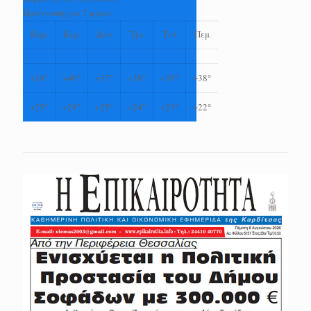
Πρόγνωση για 7 μέρες
Παρ
Κυρ
Δευ
Τρι
Τετ
Πεμ
+
36°
+
40°
+
37°
+
38°
+
39°
+
38°
+
25°
+
28°
+
25°
+
24°
+
23°
+
22°