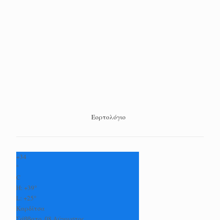
Εορτολόγιο
+
34
°
C
H:
+
39°
L:
+
25°
Καρδίτσα
Σάββατο, 08 Αύγουστος