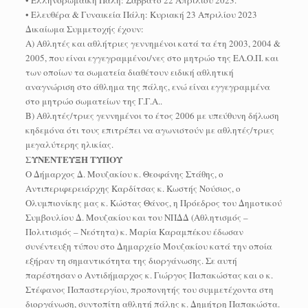
• Ελευθέρα & Γυναικεία Πάλη: Κυριακή 23 Απριλίου 2023
Δικαίωμα Συμμετοχής έχουν:
Α) Αθλητές και αθλήτριες γεννημένοι κατά τα έτη 2003, 2004 &
2005, που είναι εγγεγραμμένοι/νες στο μητρώο της ΕΛ.Ο.Π. και
των οποίων τα σωματεία διαθέτουν ειδική αθλητική
αναγνώριση στο άθλημα της πάλης, ενώ είναι εγγεγραμμένα
στο μητρώο σωματείων της Γ.Γ.Α..
Β) Αθλητές/τριες γεννημένοι το έτος 2006 με υπεύθυνη δήλωση
κηδεμόνα ότι τους επιτρέπει να αγωνιστούν με αθλητές/τριες
μεγαλύτερης ηλικίας.
ΣΥΝΕΝΤΕΥΞΗ ΤΥΠΟΥ
Ο Δήμαρχος Δ. Μουζακίου κ. Θεοφάνης Στάθης, ο
Αντιπεριφερειάρχης Καρδίτσας κ. Κωστής Νούσιος, ο
Ολυμπιονίκης μας κ. Κώστας Θάνος, η Πρόεδρος του Δημοτικού
Συμβουλίου Δ. Μουζακίου και του ΝΠΔΔ (Αθλητισμός –
Πολιτισμός – Νεότητα) κ. Μαρία Καραμπέκου έδωσαν
συνέντευξη τύπου στο Δημαρχείο Μουζακίου κατά την οποία
εξήραν τη σημαντικότητα της διοργάνωσης. Σε αυτή
παρέστησαν ο Αντιδήμαρχος κ. Γιώργος Παπακώστας και ο κ.
Στέφανος Παπαστεργίου, προπονητής του συμμετέχοντα στη
διοργάνωση, συντοπίτη αθλητή πάλης κ. Δημήτρη Παπακώστα.