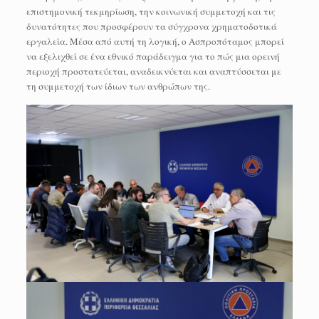
επιστημονική τεκμηρίωση, την κοινωνική συμμετοχή και τις
δυνατότητες που προσφέρουν τα σύγχρονα χρηματοδοτικά
εργαλεία. Μέσα από αυτή τη λογική, ο Ασπροπόταμος μπορεί
να εξελιχθεί σε ένα εθνικό παράδειγμα για το πώς μια ορεινή
περιοχή προστατεύεται, αναδεικνύεται και αναπτύσσεται με
τη συμμετοχή των ίδιων των ανθρώπων της.