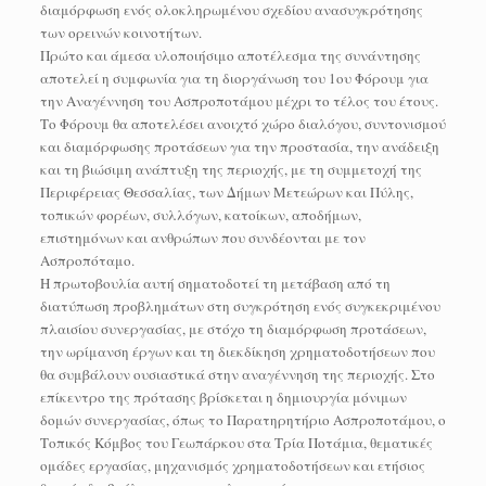
διαμόρφωση ενός ολοκληρωμένου σχεδίου ανασυγκρότησης
των ορεινών κοινοτήτων.
Πρώτο και άμεσα υλοποιήσιμο αποτέλεσμα της συνάντησης
αποτελεί η συμφωνία για τη διοργάνωση του 1ου Φόρουμ για
την Αναγέννηση του Ασπροποτάμου μέχρι το τέλος του έτους.
Το Φόρουμ θα αποτελέσει ανοιχτό χώρο διαλόγου, συντονισμού
και διαμόρφωσης προτάσεων για την προστασία, την ανάδειξη
και τη βιώσιμη ανάπτυξη της περιοχής, με τη συμμετοχή της
Περιφέρειας Θεσσαλίας, των Δήμων Μετεώρων και Πύλης,
τοπικών φορέων, συλλόγων, κατοίκων, αποδήμων,
επιστημόνων και ανθρώπων που συνδέονται με τον
Ασπροπόταμο.
Η πρωτοβουλία αυτή σηματοδοτεί τη μετάβαση από τη
διατύπωση προβλημάτων στη συγκρότηση ενός συγκεκριμένου
πλαισίου συνεργασίας, με στόχο τη διαμόρφωση προτάσεων,
την ωρίμανση έργων και τη διεκδίκηση χρηματοδοτήσεων που
θα συμβάλουν ουσιαστικά στην αναγέννηση της περιοχής. Στο
επίκεντρο της πρότασης βρίσκεται η δημιουργία μόνιμων
δομών συνεργασίας, όπως το Παρατηρητήριο Ασπροποτάμου, ο
Τοπικός Κόμβος του Γεωπάρκου στα Τρία Ποτάμια, θεματικές
ομάδες εργασίας, μηχανισμός χρηματοδοτήσεων και ετήσιος