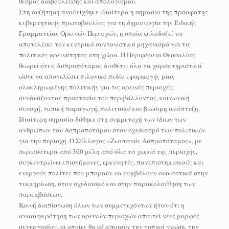
θεσμός διαβούλευσης και απολογισμού.
Στη συζήτηση αναδείχθηκε ιδιαίτερα η σημασία της πρόσφατης
κυβερνητικής πρωτοβουλίας για τη δημιουργία της Ειδικής
Γραμματείας Ορεινών Περιοχών, η οποία φιλοδοξεί να
αποτελέσει τον κεντρικό συντονιστικό μηχανισμό για τις
πολιτικές ορεινότητας στη χώρα. Η Περιφέρεια Θεσσαλίας
θεωρεί ότι ο Ασπροπόταμος διαθέτει όλα τα χαρακτηριστικά
ώστε να αποτελέσει πιλοτικό πεδίο εφαρμογής μιας
ολοκληρωμένης πολιτικής για τις ορεινές περιοχές,
συνδυάζοντας προστασία του περιβάλλοντος, κοινωνική
συνοχή, τοπική παραγωγή, πολιτισμό και βιώσιμη ανάπτυξη.
Ιδιαίτερη σημασία δόθηκε στη συμμετοχή των ίδιων των
ανθρώπων του Ασπροποτάμου στον σχεδιασμό των πολιτικών
για την περιοχή. Ο Σύλλογος «Ζωντανός Ασπροπόταμος», με
περισσότερα από 300 μέλη από όλα τα χωριά της περιοχής,
συγκεντρώνει επιστήμονες, ερευνητές, πανεπιστημιακούς και
ενεργούς πολίτες που μπορούν να συμβάλουν ουσιαστικά στην
τεκμηρίωση, στον σχεδιασμό και στην παρακολούθηση των
παρεμβάσεων.
Κοινή διαπίστωση όλων των συμμετεχόντων ήταν ότι η
ανασυγκρότηση των ορεινών περιοχών απαιτεί νέες μορφές
συνεργασίας, οι οποίες θα αξιοποιούν την τοπική γνώση, την