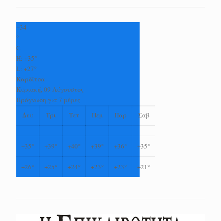
+
34
°
C
H:
+
35°
L:
+
27°
Καρδίτσα
Κυριακή, 09 Αύγουστος
Πρόγνωση για 7 μέρες
Δευ
Τρι
Τετ
Πεμ
Παρ
Σαβ
+
35°
+
39°
+
40°
+
39°
+
36°
+
35°
+
26°
+
25°
+
24°
+
23°
+
23°
+
21°