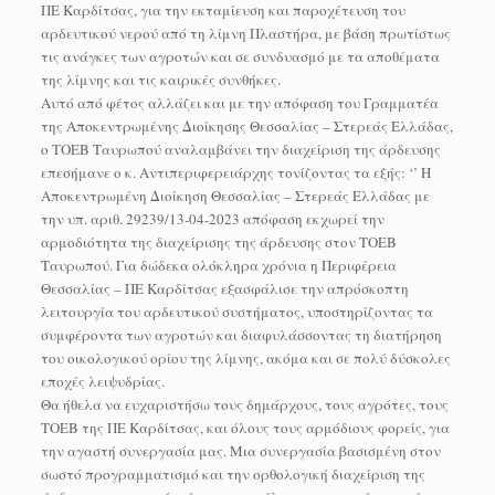
ΠΕ Καρδίτσας, για την εκταμίευση και παροχέτευση του
αρδευτικού νερού από τη λίμνη Πλαστήρα, με βάση πρωτίστως
τις ανάγκες των αγροτών και σε συνδυασμό με τα αποθέματα
της λίμνης και τις καιρικές συνθήκες.
Αυτό από φέτος αλλάζει και με την απόφαση του Γραμματέα
της Αποκεντρωμένης Διοίκησης Θεσσαλίας – Στερεάς Ελλάδας,
ο ΤΟΕΒ Ταυρωπού αναλαμβάνει την διαχείριση της άρδευσης
επεσήμανε ο κ. Αντιπεριφερειάρχης τονίζοντας τα εξής: ‘’ Η
Αποκεντρωμένη Διοίκηση Θεσσαλίας – Στερεάς Ελλάδας με
την υπ. αριθ. 29239/13-04-2023 απόφαση εκχωρεί την
αρμοδιότητα της διαχείρισης της άρδευσης στον ΤΟΕΒ
Ταυρωπού. Για δώδεκα ολόκληρα χρόνια η Περιφέρεια
Θεσσαλίας – ΠΕ Καρδίτσας εξασφάλισε την απρόσκοπτη
λειτουργία του αρδευτικού συστήματος, υποστηρίζοντας τα
συμφέροντα των αγροτών και διαφυλάσσοντας τη διατήρηση
του οικολογικού ορίου της λίμνης, ακόμα και σε πολύ δύσκολες
εποχές λειψυδρίας.
Θα ήθελα να ευχαριστήσω τους δημάρχους, τους αγρότες, τους
ΤΟΕΒ της ΠΕ Καρδίτσας, και όλους τους αρμόδιους φορείς, για
την αγαστή συνεργασία μας. Μια συνεργασία βασισμένη στον
σωστό προγραμματισμό και την ορθολογική διαχείριση της