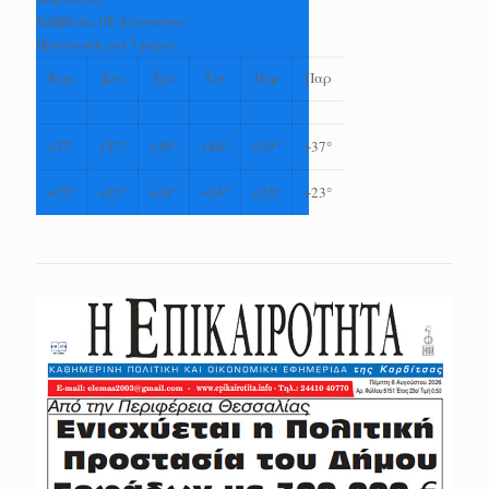
Σάββατο, 08 Αύγουστος
Πρόγνωση για 7 μέρες
Κυρ
Δευ
Τρι
Τετ
Πεμ
Παρ
+
37°
+
37°
+
39°
+
40°
+
39°
+
37°
+
27°
+
25°
+
24°
+
24°
+
23°
+
23°