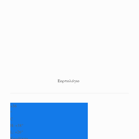
Εορτολόγιο
+
36
°
C
H:
+
38°
L:
+
26°
Καρδίτσα