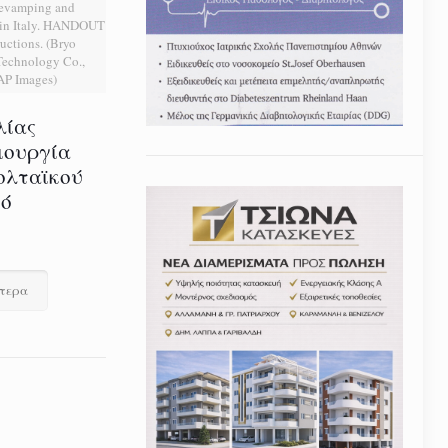
Revamping and
t in Italy. HANDOUT
uctions. (Bryo
echnology Co.,
 AP Images)
λίας
ιουργία
ολταϊκού
τό
ότερα