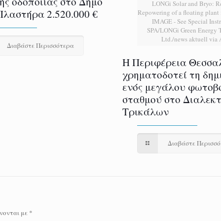
ής οδοποιίας στο Δήμο
LONGi Solar and Bryo: 
Πλαστήρα 2.520.000 €
Repowering of a floating plan
IMAGE - See Special Instr
SPA/LONGi Green Energy T
Ltd./news aktuell via
Διαβάστε Περισσότερα
H Περιφέρεια Θεσσα
χρηματοδοτεί τη δημ
ενός μεγάλου φωτοβ
σταθμού στο Διαλεκ
Τρικάλων
Διαβάστε Περισσ
νονται με
*