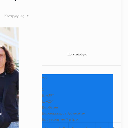
Κατηγορίες
Εορτολόγιο
+
35
°
C
H:
+
39°
L:
+
25°
Καρδίτσα
Παρασκευή, 07 Αύγουστος
Πρόγνωση για 7 μέρες
Πεμ
Σαβ
Κυρ
Δευ
Τρι
Τετ