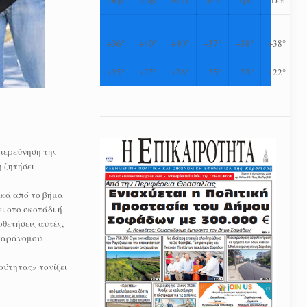
+
36°
+
40°
+
40°
+
37°
+
38°
+
38°
+
25°
+
27°
+
26°
+
25°
+
23°
+
22°
ιερεύνηση της
 ζητήσει
ικά από το βήμα
ι στο σκοτάδι ή
θετήσεις αυτές,
 παράνομου
ρύτητας» τονίζει