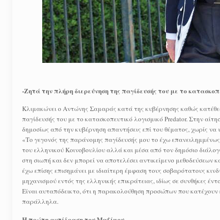
-Ζητά την πλήρη διερεύνηση της παγίδευσής του με το κατασκοπ
Κλιμακώνει ο Αντώνης Σαμαράς κατά της κυβέρνησης καθώς κατέθεσε
παγίδευσής του με το κατασκοπευτικό λογισμικό Predator. Στην αίτ
δημοσίως από την κυβέρνηση απαντήσεις επί του θέματος, χωρίς να
«Το γεγονός της παράνομης παγίδευσής μου το έχω επανειλημμένως 
του ελληνικού Κοινοβουλίου αλλά και μέσα από τον δημόσιο διάλογο
στη σιωπή και δεν μπορεί να αποτελέσει αντικείμενο μεθοδεύσεων κ
έχω επίσης επισημάνει με ιδιαίτερη έμφαση τους σοβαρότατους κινδ
μηχανισμού εντός της ελληνικής επικράτειας, ιδίως σε συνθήκες έντ
Είναι αυταπόδεικτο, ότι η παρακολούθηση προσώπων που κατέχουν καί
παράλληλα.
Η πρώτη αντίδραση του Μαξίμου