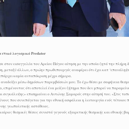
ευτικό λογισμικό Predator
 στον εισαγγελέα του Αρείου Πάγου αίτηση με την οποία ζητά την πλήρη δ
ηση, μεταξύ άλλων, ο πρώην πρωθυπουργός αναφέρει ότι έχει κατ ‘επανάληψη
 υπάρχει καμία ανταπόκριση μέχρι σήμερα.
αναδείξει μέσω δημόσιων παρεμβάσεών μου. Το έχω θέσει με σαφήνεια θεσμ
, επιμένοντας ότι αποτελεί ένα μείζον ζήτημα που δεν μπορεί να παραμείνε
αι συγκάλυψης» επισημαίνει ο Αντώνης Σαμαράς στην αίτησή του. «Στις τοπο
ύνους που συνεπάγεται για την εθνική ασφάλεια η λειτουργία ενός τέτοιου
ονης γεωπολιτικής αστάθειας.
ριες θεσμικές θέσεις συνιστά γεγονός εξαιρετικής θεσμικής και εθνικής βα