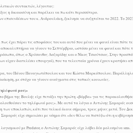
λιτικών συντακτών, λέγοντας:
άξεις η δικαιοσύνη και παρέλκει να πω κάτι περισσότερο.
ν επισυνδέσεων του κ. Ανδρουλάκη, ξεκίνησε να συζητείται το 2022. Το 202
πως έχει πάρει τις αποφάσεις του και αυτό που μένει να φανεί είναι πότε τ
α αποκαλυπτήρια να γίνουν το Σεπτέμβριο, ωστόσο μένει να φανεί και πότε τ
ρόσωπα, όπως ο Χρύσανθος Λαζαρίδης και ο Νίκος Τσιούτσιας. Στην προσπά
ων είχαν διατελέσει υπουργοί), που τα τελευταία χρόνια έχουν κρατήσει α
άρα, του Πάνου Παναγιωτόπουλου και του Κώστα Μαρκόπουλου. Παράλληλ
οίκηση, με στόχο να γίνουν ανοίγματα στις τοπικές κοινωνίες.
τηλέφωνό μου;»
ο βήμα της Βουλής είχε πετάξει την πρώτη «βόμβα» για τις παρακολουθήσει
κολουθούσαν το τηλέφωνό μου;». Με αυτά τα λόγια ο Αντώνης Σαμαράς ουσι
η των υποκλοπών, κάτι που τελικά έκανε σήμερα, τρεις μήνες μετά. Τον Δεκ
Σαμαράς είχε σημειώσει με νόημα ότι «δεν θέλω να πιστέψω ότι η κυβέρνησ
ογισμικού με Predator, ο Αντώνης Σαμαράς είχε λάβει δύο μολυσμένα sms.