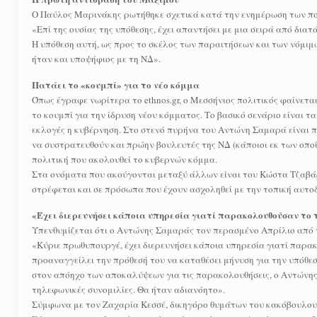
Ο Παύλος Μαρινάκης ρωτήθηκε σχετικά κατά την ενημέρωση των πο
«Επί της ουσίας της υπόθεσης, έχει απαντήσει με μια σειρά από διατ
H υπόθεση αυτή, ως προς το σκέλος των παραιτήσεων και των νόμιμω
ήταν και υποψήφιος με τη ΝΔ».
Πατάει το «κουμπί» για το νέο κόμμα
Όπως έγραφε νωρίτερα το ethnos.gr, ο Μεσσήνιος πολιτικός φαίνεται 
το κουμπί για την ίδρυση νέου κόμματος. Το βασικό σενάριο είναι τ
εκλογές η κυβέρνηση. Στο στενό πυρήνα του Αντώνη Σαμαρά είναι π
να συστρατευθούν και πρώην βουλευτές της ΝΔ (κάποιοι εκ των οποί
πολιτική που ακολουθεί το κυβερνών κόμμα.
Στα ονόματα που ακούγονται μεταξύ άλλων είναι του Κώστα Τζαβ
στρέφεται και σε πρόσωπα που έχουν ασχοληθεί με την τοπική αυτοδι
«Έχει διερευνήσει κάποια υπηρεσία γιατί παρακολουθούσαν το 
Υπενθυμίζεται ότι ο Αντώνης Σαμαράς τον περασμένο Απρίλιο από τ
«Κύριε πρωθυπουργέ, έχει διερευνήσει κάποια υπηρεσία γιατί παρα
προαναγγείλει την πρόθεσή του να καταθέσει μήνυση για την υπόθεσ
στον απόηχο των αποκαλύψεων για τις παρακολουθήσεις, ο Αντώνης 
τηλεφωνικές συνομιλίες. Θα ήταν αδιανόητο».
Σύμφωνα με τον Ζαχαρία Κεσσέ, δικηγόρο θυμάτων του κακόβουλου λ