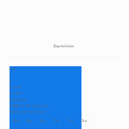
Εορτολόγιο
+
34
°
C
H:
+
39°
L:
+
25°
Καρδίτσα
Σάββατο, 08 Αύγουστος
Πρόγνωση για 7 μέρες
Παρ
Κυρ
Δευ
Τρι
Τετ
Πεμ