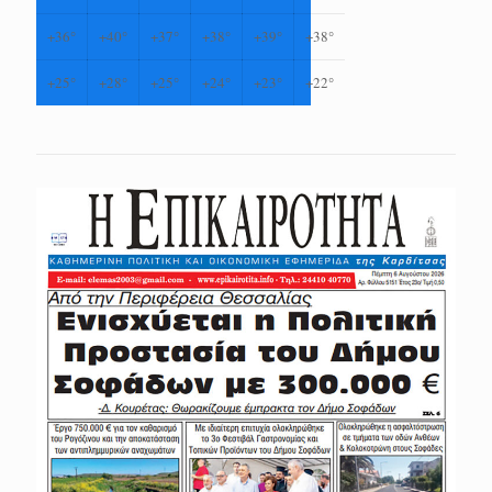
+
36°
+
40°
+
37°
+
38°
+
39°
+
38°
+
25°
+
28°
+
25°
+
24°
+
23°
+
22°