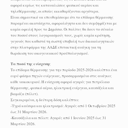
αφορά κυρίως τις καταναλώσεις φυσικού αερίου και
τηλεθέρμανσης, οι οποίες εκκαθαρίζονται αργότερα.
Είναι σημαντικό να υπενθυμίσουμε ότι το επίδομα θέρμανσης
παραμένει ακατάσχετο, αφορολόγητο και δεν συμψηφίζεται με
καμία οφειλή προς το Δημόσιο. Οι πολίτες θα δουν το σύνολο
του ποσού στους λογαριασμούς τους, χωρίς καμία κράτηση,
γεγονός που καθιστά τη σωστή υποβολή των δικαιολογητικών
στην πλατφόρμα της ΑΑΔΕ επιτακτική ανάγκη για τη
θωράκιση του οικογενειακού προϋπολογισμού.
Τα ποσά της ενίσχυσης
Το επίδομα θέρμανσης για την περίοδο 2025-2026 καλύπτει ένα
ευρύ φάσμα πηγών ενέργειας, προσαρμοσμένο στις ανάγκες
κάθε νοικοκυριού. Η ενίσχυση αφορά αγορές για πετρέλαιο
θέρμανσης, φυσικό αέριο, ηλεκτρική ενέργεια, καυσόξυλα και
βιομάζα (πέλετ).
Συγκεκριμένα, η δεύτερη δόση καλύπτει:
-Υγρά καύσιμα και ηλεκτρισμό: Αγορές από 1 Οκτωβρίου 2025
έως 31 Μαρτίου 2026.
-Καυσόξυλα και πέλετ: Αγορές από 1 Ιουνίου 2025 έως 31
Μαρτίου 2026.