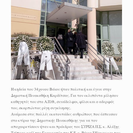
Η κηδεία του 34χονου Βάιου ήταν πολιτική και έγινε στην
Δημοτική Πινακοθήκη Καρδίτσας. Για τον εκλιπόντα μίλησαν
καθηγητές του στο Α.Π.Θ., συνάδελφοι, φίλοι και ο αδερφός
του, σκορπώντας ρίγη συγκίνησης.
Ανάμεσα στις πολλές εκατοντάδες ανθρώπους που έσπευσαν
στο κτίριο της Δημοτικής Πινακοθήκης για να τον
αποχαιρετίσουν ήταν και πρόεδρος του ΣΥΡΙΖΑ Π.Σ. κ. Αλέξης
Τσίπρας μαζί την Γραμματέα της Κ.Ε. κ. Ράνια Σβίγκου και τον