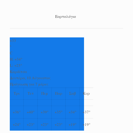
Εορτολόγιο
+
33
°
C
H:
+
34°
L:
+
25°
Καρδίτσα
Δευτέρα, 10 Αύγουστος
Πρόγνωση για 7 μέρες
Τρι
Τετ
Πεμ
Παρ
Σαβ
Κυρ
+
36°
+
40°
+
39°
+
35°
+
34°
+
37°
+
24°
+
23°
+
23°
+
23°
+
19°
+
19°