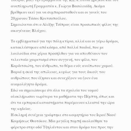
αναπληρωτή Γραμματέα κ. Γιώργο Βασιλειάδη. Ακόμα
βρέθηκαν εκεί για να συμπαρασταθούν και οι γονείς του
20χρονου Τάσου Κουτσοπούλου.
Σημειώνεται ότι ο Αλέξης Τσίπρας είναι προσωπικός φίλος της
οικογένειας Βλάχου.
Το εμβληματικό για την πόλη κτίριο, αλλά και οι γύρω δρόμοι,
κατακλύστηκαν από κόσμο, από πολλά παιδιά, που με
λουλούδια στα χέρια προσήλθαν για να απευθύνουν τον
τελευταίο χαιρετισμό στον συγγενή, τον φίλο, τον
Καρδιτσιώτη, τον άνθρωπο, το θύμα ενός ανείπωτου χαμού.
Βαριά η σκιά της απώλειας, κυρίως για τους δικούς του
ανθρώπους που έζησαν και συνεχίζουν να ζουν ένα
ανομολόγητο δράμα.
Εδώ να σημειώσουμε ότι όλα τα σχολεία του νομού
ολοκλήρωσαν νωρίτερα τα μαθήματα την Πέμπτη, όπως και
ότι τα εμπορικά καταστήματα παρέμειναν κλειστά την ώρα
της κηδείας.
Η σκληρή συνέχεια γράφτηκε στο κοιμητήριο του Ιερού Ναού
Κοιμήσεως Θεοτόκου. Μία μεγάλη πομπή ακολούθησε το
φέρετρο στην οδό Υψηλάντου και στον δρόμο του προς την