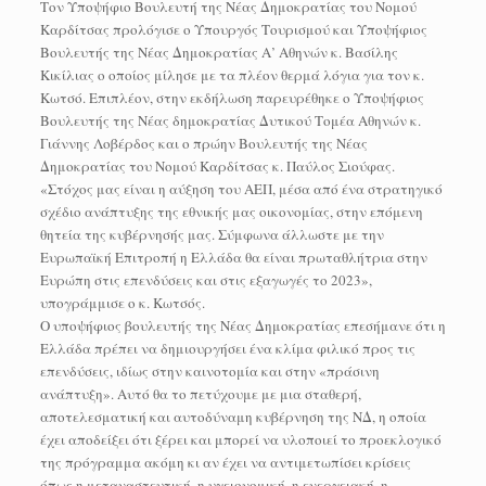
Τον Υποψήφιο Βουλευτή της Νέας Δημοκρατίας του Νομού
Καρδίτσας προλόγισε ο Υπουργός Τουρισμού και Υποψήφιος
Βουλευτής της Νέας Δημοκρατίας Α’ Αθηνών κ. Βασίλης
Κικίλιας ο οποίος μίλησε με τα πλέον θερμά λόγια για τον κ.
Κωτσό. Επιπλέον, στην εκδήλωση παρευρέθηκε ο Υποψήφιος
Βουλευτής της Νέας δημοκρατίας Δυτικού Τομέα Αθηνών κ.
Γιάννης Λοβέρδος και ο πρώην Βουλευτής της Νέας
Δημοκρατίας του Νομού Καρδίτσας κ. Παύλος Σιούφας.
«Στόχος μας είναι η αύξηση του ΑΕΠ, μέσα από ένα στρατηγικό
σχέδιο ανάπτυξης της εθνικής μας οικονομίας, στην επόμενη
θητεία της κυβέρνησής μας. Σύμφωνα άλλωστε με την
Ευρωπαϊκή Επιτροπή η Ελλάδα θα είναι πρωταθλήτρια στην
Ευρώπη στις επενδύσεις και στις εξαγωγές το 2023»,
υπογράμμισε ο κ. Κωτσός.
Ο υποψήφιος βουλευτής της Νέας Δημοκρατίας επεσήμανε ότι η
Ελλάδα πρέπει να δημιουργήσει ένα κλίμα φιλικό προς τις
επενδύσεις, ιδίως στην καινοτομία και στην «πράσινη
ανάπτυξη». Αυτό θα το πετύχουμε με μια σταθερή,
αποτελεσματική και αυτοδύναμη κυβέρνηση της ΝΔ, η οποία
έχει αποδείξει ότι ξέρει και μπορεί να υλοποιεί το προεκλογικό
της πρόγραμμα ακόμη κι αν έχει να αντιμετωπίσει κρίσεις
όπως η μεταναστευτική, η υγειονομική, η ενεργειακή, η