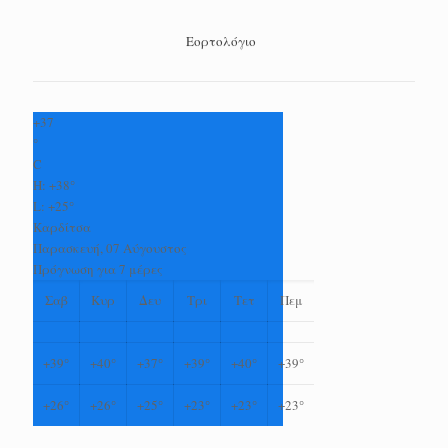
Εορτολόγιο
+
37
°
C
H:
+
38°
L:
+
25°
Καρδίτσα
Παρασκευή, 07 Αύγουστος
Πρόγνωση για 7 μέρες
Σαβ
Κυρ
Δευ
Τρι
Τετ
Πεμ
+
39°
+
40°
+
37°
+
39°
+
40°
+
39°
+
26°
+
26°
+
25°
+
23°
+
23°
+
23°