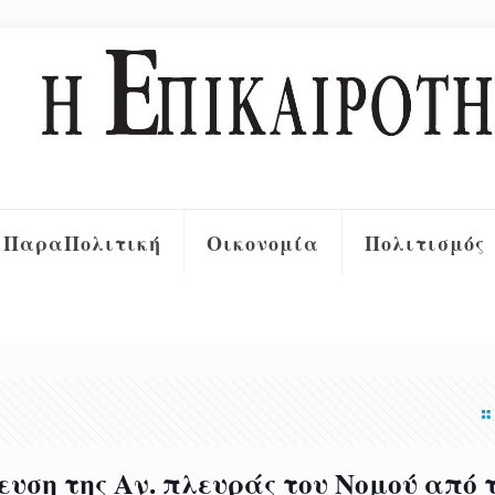
ΠαραΠολιτική
Οικονομία
Πολιτισμός
ευση της Αν. πλευράς του Nομού από 