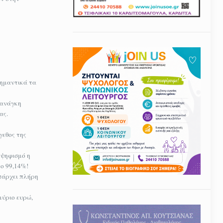
σημαντικά τα
 ανάγκη
ας.
γεθος της
μψηφισμό η
ο 99,14%!
υπάρχει πλήρη
μύριο ευρώ,