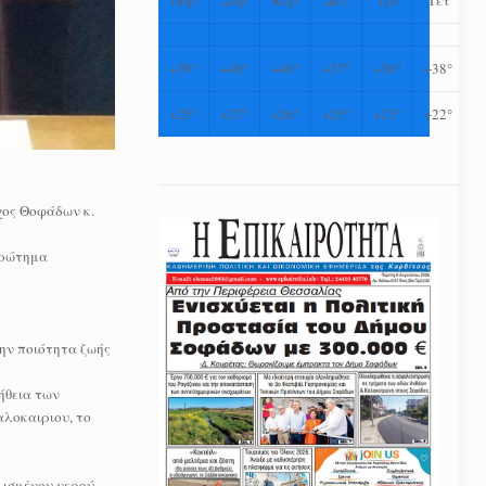
+
39°
+
40°
+
40°
+
37°
+
38°
+
38°
+
25°
+
27°
+
26°
+
25°
+
23°
+
22°
χος Θοφάδων κ.
ερώτημα
την ποιότητα ζωής
ήθεια των
αλοκαιριου, το
λισμένου νερού