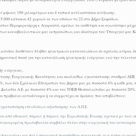
ύ μήκους 190 χιλιομέτρων και 4 τοπικά αντλιοστάσια ανύψωσης.
55.000 κάτοικοι 42 χωριών εκ των οποίων τα 22 στο Δήμο Σοφάδων.
 στον Περιφερειάρχη κ Αγοραστό, αμέσως το υιοθέτησε και αγωνίστηκε μέχρι
ς των κοινοβουλευτικών μας εκπροσώπων, και ιδιαίτερα του Υπουργού μας 
ώτιδας διαθέτουν πλήθος ηλεκτρικών καταναλώσεων σε σχολεία, κτίρια, 
μαντικά ποσά για την κατανάλωση ηλεκτρικής ενέργειας ενώ την τελευταία
ής ενέργειας,
τασης Ενεργειακής Κοινότητας και ακολούθως εγκατάστασης σταθμού ΑΠΕ 
 των δύο Σχολικών Επιτροπών του Δήμου μας με ποσοστό 4% η κάθε μία, το
 – Δολοπία Α.Ε. με ποσοστό 4% και του ΤΟΕΒ Θεσσαλιώτιδας με ποσοστό 20%.
να προβαίνει αυτοδύναμα ή να συμμετέχει σε δράσεις που αποβλέπουν:
γματοποίηση επενδύσεων αξιοποίησης των Α.Π.Ε.
 από εθνικούς πόρους ή πόρους της Ευρωπαϊκής Ένωσης σχετικά με τους σ
 συγκεκριμένη πρωτοβουλία συμβάλει πλέον στην ενεργειακή του αυτονομία
επιτυγχάνει μια πολύ σημαντική προσπάθεια συμμετοχής των τοπικών αρχώ