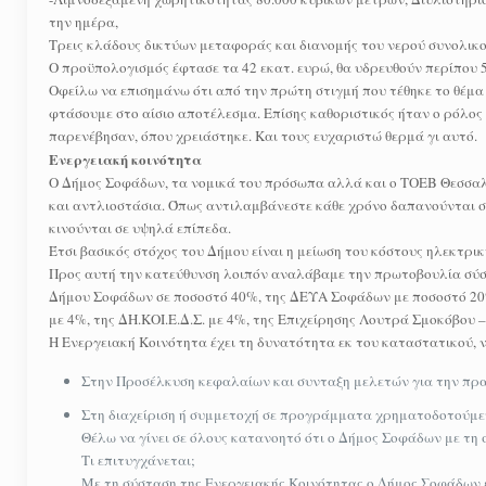
την ημέρα,
Τρεις κλάδους δικτύων μεταφοράς και διανομής του νερού συνολικο
Ο προϋπολογισμός έφτασε τα 42 εκατ. ευρώ, θα υδρευθούν περίπου 
Οφείλω να επισημάνω ότι από την πρώτη στιγμή που τέθηκε το θέμα
φτάσουμε στο αίσιο αποτέλεσμα. Επίσης καθοριστικός ήταν ο ρόλο
παρενέβησαν, όπου χρειάστηκε. Και τους ευχαριστώ θερμά γι αυτό.
Ενεργειακή κοινότητα
Ο Δήμος Σοφάδων, τα νομικά του πρόσωπα αλλά και ο ΤΟΕΒ Θεσσαλι
και αντλιοστάσια. Όπως αντιλαμβάνεστε κάθε χρόνο δαπανούνται ση
κινούνται σε υψηλά επίπεδα.
Έτσι βασικός στόχος του Δήμου είναι η μείωση του κόστους ηλεκτρικ
Προς αυτή την κατεύθυνση λοιπόν αναλάβαμε την πρωτοβουλία σύσ
Δήμου Σοφάδων σε ποσοστό 40%, της ΔΕΥΑ Σοφάδων με ποσοστό 20%,
με 4%, της ΔΗ.ΚΟΙ.Ε.Δ.Σ. με 4%, της Επιχείρησης Λουτρά Σμοκόβου
Η Ενεργειακή Κοινότητα έχει τη δυνατότητα εκ του καταστατικού, 
Στην Προσέλκυση κεφαλαίων και συνταξη μελετών για την πρα
Στη διαχείριση ή συμμετοχή σε προγράμματα χρηματοδοτούμενα
Θέλω να γίνει σε όλους κατανοητό ότι ο Δήμος Σοφάδων με τη
Τι επιτυγχάνεται;
Με τη σύσταση της Ενεργειακής Κοινότητας ο Δήμος Σοφάδων 