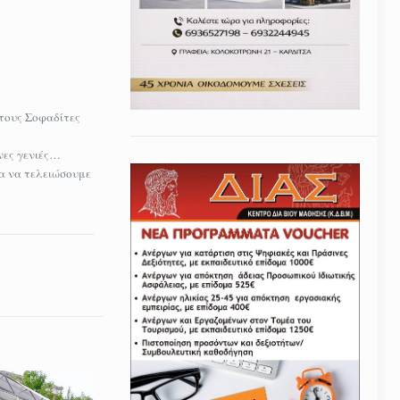
τους Σοφαδίτες
νες γενιές…
ια να τελειώσουμε