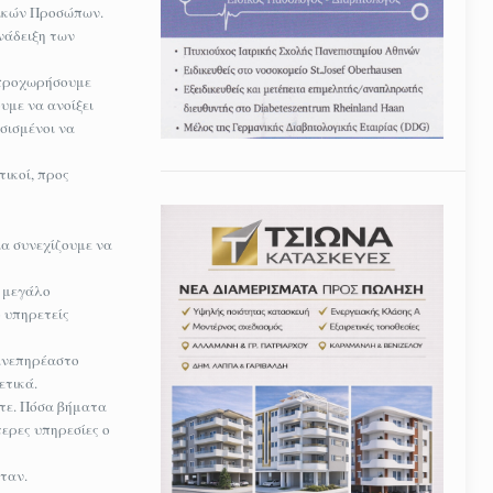
μικών Προσώπων.
νάδειξη των
α προχωρήσουμε
υμε να ανοίξει
σισμένοι να
ικοί, προς
ια συνεχίζουμε να
ο μεγάλο
ο υπηρετείς
 ανεπηρέαστο
ετικά.
ότε. Πόσα βήματα
ερες υπηρεσίες ο
ταν.