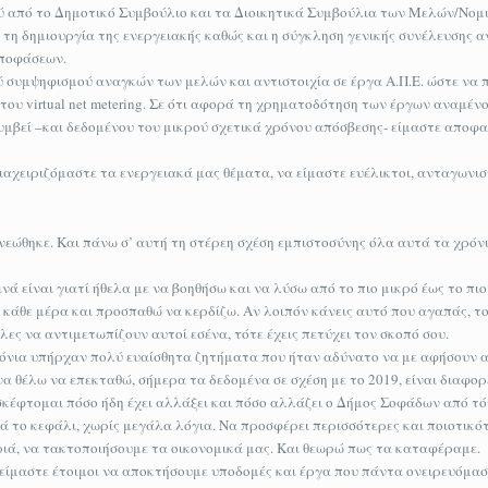
ύ από το Δημοτικό Συμβούλιο και τα Διοικητικά Συμβούλια των Μελών/Νο
 τη δημιουργία της ενεργειακής καθώς και η σύγκληση γενικής συνέλευσης α
αποφάσεων.
ού συμψηφισμού αναγκών των μελών και αντιστοιχία σε έργα Α.Π.Ε. ώστε ν
του virtual net metering. Σε ότι αφορά τη χρηματοδότηση των έργων αναμένο
μβεί –και δεδομένου του μικρού σχετικά χρόνου απόσβεσης- είμαστε αποφα
χειριζόμαστε τα ενεργειακά μας θέματα, να είμαστε ευέλικτοι, ανταγωνιστ
εώθηκε. Και πάνω σ’ αυτή τη στέρεη σχέση εμπιστοσύνης όλα αυτά τα χρόν
ά είναι γιατί ήθελα με να βοηθήσω και να λύσω από το πιο μικρό έως το πι
 κάθε μέρα και προσπαθώ να κερδίζω. Αν λοιπόν κάνεις αυτό που αγαπάς, τ
λες να αντιμετωπίζουν αυτοί εσένα, τότε έχεις πετύχει τον σκοπό σου.
ρόνια υπήρχαν πολύ ευαίσθητα ζητήματα που ήταν αδύνατο να με αφήσουν
να θέλω να επεκταθώ, σήμερα τα δεδομένα σε σχέση με το 2019, είναι διαφορ
σκέφτομαι πόσο ήδη έχει αλλάξει και πόσο αλλάζει ο Δήμος Σοφάδων από τ
ά το κεφάλι, χωρίς μεγάλα λόγια. Να προσφέρει περισσότερες και ποιοτικότ
ωριά, να τακτοποιήσουμε τα οικονομικά μας. Και θεωρώ πως τα καταφέραμε.
είμαστε έτοιμοι να αποκτήσουμε υποδομές και έργα που πάντα ονειρευόμασ