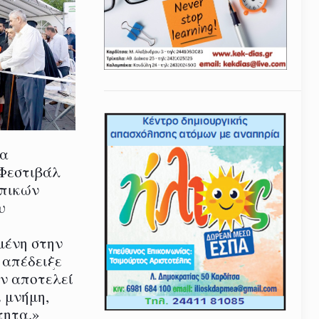
ία
 Φεστιβάλ
οπικών
υ
μένη στην
 απέδειξε
εν αποτελεί
 μνήμη,
τητα.»