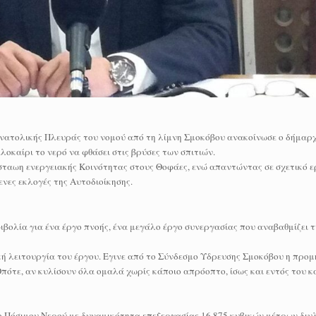
 Ανατολικής Πλευράς του νομού από τη λίμνη Σμοκόβου ανακοίνωσε ο δήμαρ
λοκαίρι το νερό να φθάσει στις βρύσες των σπιτιών.
ταωη ενεργειακής Κοινότητας στους Θοφάες, ενώ απαντώντας σε σχετικό 
ενες εκλογές της Αυτοδιοίκησης.
βολία για ένα έργο πνοής, ένα μεγάλο έργο συνεργασίας που αναβαθμίζει 
κή λειτουργία του έργου. Εγινε από το Σύνδεσμο Υδρευσης Σμοκόβου η προμ
 Οπότε, αν κυλίσουν όλα ομαλά χωρίς κάποιο απρόοπτο, ίσως και εντός του κ
ο Πόσιμου Νερού με δυναμικότητα επεξεργασίας 16.875 κυβικών μέτρων διυ