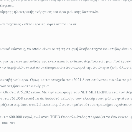
έργειας.
νόμησης ηλεκτρικής ενέργειας και άρα μείωσης δαπανών.
 σε τεχνικές λεπτομέρειες, οφελούνται όλοι!
ιακού κόστους, το οποίο είναι αυτή τη στιγμή δυσβάσταχτο και επιβαρύνει 
ς για την αντιμετώπιση της ενεργειακής ένδειας συμπολιτών μας που έχουν
το το περιβαλλοντικό αποτύπωμα κάτι που αφορά την ποιότητα ζωής όλων μ
ακριβή νούμερα. Όμως με τα στοιχεία του 2021 διαπιστώνεται εύκολα το μέ
των αυξήσεων στην ενέργεια.
νήλθε στα 975.202 ευρώ. Με την εφαρμογή του NET METERING μετά τον συ
ει τα 761.058 ευρώ! Το δε ποσοστό μείωσης των ελκυόμενων ρύπων φτάνει τ
ίζεται περίπου στα 2,5 εκατ. ευρώ που σημαίνει ότι σε τρεισήμισι χρόνια 
ει τα 600.000 ευρώ, ενώ στον ΤΟΕΒ Θεσσαλιώτιδος πλησιάζει το ένα εκατομ
.086.785.