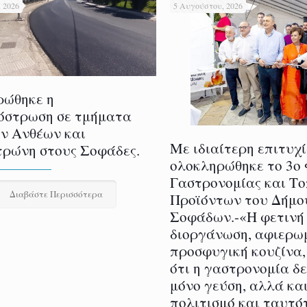
 2026
5 Αυγούστου, 2026
ρώθηκε η
όστρωση σε τμήματα
ν Ανθέων και
Με ιδιαίτερη επιτυχ
ρώνη στους Σοφάδες.
ολοκληρώθηκε το 3ο
Γαστρονομίας και Τ
Διαβάστε Περισσότερα
Προϊόντων του Δήμο
Σοφάδων.-«Η φετινή
διοργάνωση, αφιερω
προσφυγική κουζίνα,
ότι η γαστρονομία δ
μόνο γεύση, αλλά και
πολιτισμό και ταυτό