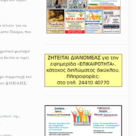
 τέλους για να
Κώστα Τσιάρα, που
δημοτικό φωτισμό
 διετία οι τιμές
με συμμετοχή του
υ Δ.Ο.Π.Α.Π.Σ.
κοπούς της,
.
ν στην