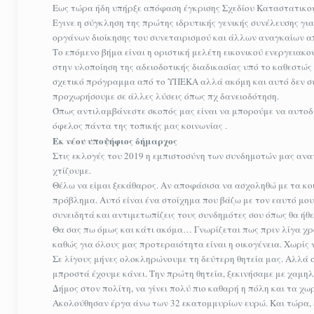
Εως τώρα ήδη υπήρξε απόφαση έγκρισης Σχεδίου Καταστατικο
Εγινε η σύγκληση της πρώτης ιδρυτικής γενικής συνέλευσης για
οργάνων διοίκησης του συνεταιρισμού και άλλων αναγκαίων 
Το επόμενο βήμα είναι η οριστική μελέτη εικονικού ενεργειακ
στην υλοποίηση της αδειοδοτικής διαδικασίας υπό το καθεστώς 
σχετικό πρόγραμμα από το ΥΠΕΚΑ αλλά ακόμη και αυτό δεν συ
προχωρήσουμε σε άλλες λύσεις όπως πχ δανειοδότηση.
Όπως αντιλαμβάνεστε σκοπός μας είναι να μπορούμε να αυτοδια
όφελος πάντα της τοπικής μας κοινωνίας .
Εκ νέου υποψήφιος δήμαρχος
Στις εκλογές του 2019 η εμπιστοσύνη των συνδημοτών μας αναν
χτίζουμε.
Θέλω να είμαι ξεκάθαρος. Αν αποφάσισα να ασχοληθώ με τα κοιν
πρόβλημα. Αυτό είναι ένα στοίχημα που βάζω με τον εαυτό μου
συνειδητά και αντιμετωπίζεις τους συνδημότες σου όπως θα ήθε
Θα σας πω όμως και κάτι ακόμα… Γνωρίζεται πως πριν λίγα χ
καθώς για όλους μας προτεραιότητα είναι η οικογένεια. Χωρίς 
Σε λίγους μήνες ολοκληρώνουμε τη δεύτερη θητεία μας. Αλλά 
μπροστά έχουμε κάνει. Την πρώτη θητεία, ξεκινήσαμε με χαμηλ
Δήμος στον πολίτη, να γίνει πολύ πιο καθαρή η πόλη και τα χ
Ακολούθησαν έργα άνω των 32 εκατομμυρίων ευρώ. Και τώρα, 