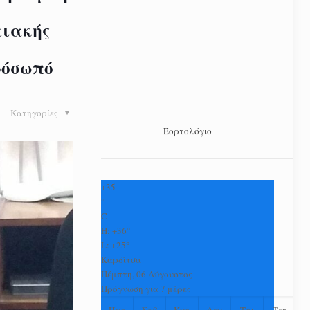
ειακής
ρόσωπό
Κατηγορίες
Εορτολόγιο
+
35
°
C
H:
+
36°
L:
+
25°
Καρδίτσα
Πέμπτη, 06 Αύγουστος
Πρόγνωση για 7 μέρες
Παρ
Σαβ
Κυρ
Δευ
Τρι
Τετ