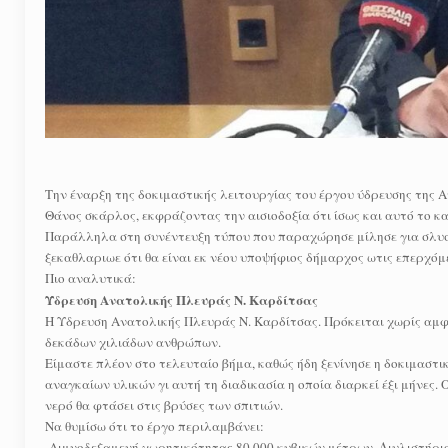
Την έναρξη της δοκιμαστικής λειτουργίας του έργου ύδρευσης της
Θάνος σκάρλος, εκφράζοντας την αισιοδοξία ότι ίσως και αυτό το κα
Παράλληλα στη συνέντευξη τύπου που παραχώρησε μίλησε για σλυσ
ξεκαθλαριωε ότι θα είναι εκ νέου υποψήφιος δήμαρχος ωτις επερχόμ
Πιο αναλυτικά:
Ύδρευση Ανατολικής Πλευράς Ν. Καρδίτσας
Η Υδρευση Ανατολικής Πλευράς Ν. Καρδίτσας. Πρόκειται χωρίς αμφι
δεκάδων χιλιάδων ανθρώπων.
Είμαστε πλέον στο τελευταίο βήμα, καθώς ήδη ξενίνησε η δοκιμαστι
αναγκαίων υλικών γι αυτή τη διαδικασία η οποία διαρκεί έξι μήνες.
νερό θα φτάσει στις βρύσες των σπιτιών.
Να θυμίσω ότι το έργο περιλαμβάνει:
-Λιμνοδεξαμενή χωρητικότητας 80.000 κυβικών μέτρων, Διυλιστήρι