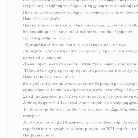
ενεργειακή μετάβαση του δήμου με τη χρήση πηγών καθαρής εν
Πρακτικά, επιτυγχάνονται σημαντικά οφέλη σε επίπεδο εξοικο
Ποιοι θα ωφεληθούν;
Παράγοντας ουσιαστικά το «δικό μας» ρεύμα, χωρίς να εισέλθω
Μεσοπρόθεσμα εξοικονομούνται δαπάνες που θα οδηγήσουν
-Σε ελάφρυνση των τελών
-Εξασφαλίζονται πόροι για την εκτέλεση επιπλέον έργων
-Παρέχεται η δυνατότητα στους αγρότες για μείωση του ενεργε
αγροτικά νοικοκυριά.
-Το ακόμη σημαντικότερο είναι ότι θα προχωρήσουμε σε δράσει
-Τέλος, αλλά όχι μικρότερης σημασίας, μειώνουμε στο ελάχισ
Πόσα τελικά εξοικονομούμε;
Με τη σύνταξη των οριστικών μελετών θα μπορούμε να έχουμε 
εξοικονόμησης το οποίο αναμένεται αρκετά μεγαλύτερο λόγω 
Στο Δήμο Σοφάδων με 502 ενεργές παροχές η ετήσια δαπάνη α
δαπάνη θα ήταν 214.144 ευρώ. Αρα η ετήσια εξοικονόμηση φτάν
Το σύνολο της δαπάνης με βάση τις ανάγκες του Δήμου προσδιορ
απόσβεση.
Αντίστοιχα για τη ΔΕΥΑ Σοφάδων η ετήσια εξοικονόμηση αγγίζ
εκμηδενίζοντας σχεδόν το κόστος μιας και το 2021 ανήλθε στα 1
Πού βρισκόμαστε