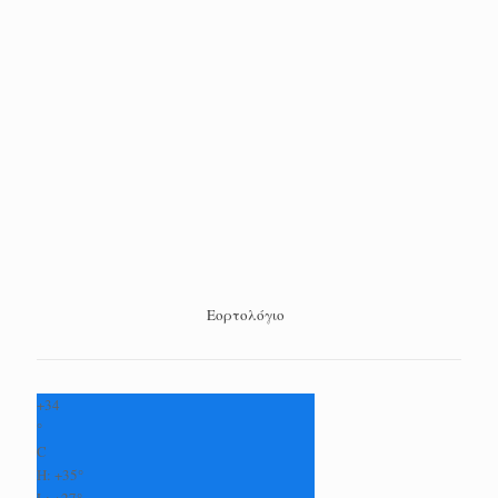
Εορτολόγιο
+
34
°
C
H:
+
35°