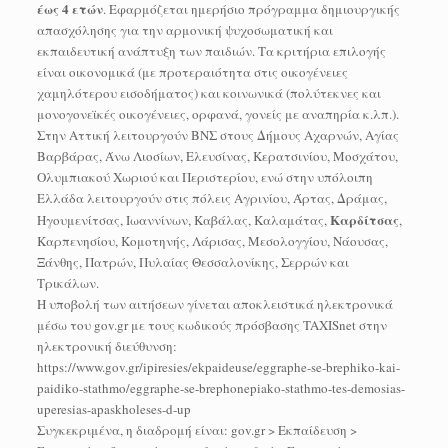
έως 4 ετών
. Εφαρμόζεται ημερήσιο πρόγραμμα δημιουργικής
απασχόλησης για την αρμονική ψυχοσωματική και
εκπαιδευτική ανάπτυξη των παιδιών. Τα κριτήρια επιλογής
είναι οικονομικά (με προτεραιότητα στις οικογένειες
χαμηλότερου εισοδήματος) και κοινωνικά (πολύτεκνες και
μονογονεϊκές οικογένειες, ορφανά, γονείς με αναπηρία κ.λπ.).
Στην Αττική λειτουργούν ΒΝΣ στους Δήμους Αχαρνών, Αγίας
Βαρβάρας, Άνω Λιοσίων, Ελευσίνας, Κερατσινίου, Μοσχάτου,
Ολυμπιακού Χωριού και Περιστερίου, ενώ στην υπόλοιπη
Ελλάδα λειτουργούν στις πόλεις Αγρινίου, Άρτας, Δράμας,
Καρδίτσας
Ηγουμενίτσας, Ιωαννίνων, Καβάλας, Καλαμάτας,
,
Καρπενησίου, Κομοτηνής, Λάρισας, Μεσολογγίου, Νάουσας,
Ξάνθης, Πατρών, Πυλαίας Θεσσαλονίκης, Σερρών και
Τρικάλων.
Η υποβολή των αιτήσεων γίνεται αποκλειστικά ηλεκτρονικά
μέσω του gov.gr με τους κωδικούς πρόσβασης TAXISnet στην
ηλεκτρονική διεύθυνση:
https://www.gov.gr/ipiresies/ekpaideuse/eggraphe-se-brephiko-kai-
paidiko-stathmo/eggraphe-se-brephonepiako-stathmo-tes-demosias-
uperesias-apaskholeses-d-up
Συγκεκριμένα, η διαδρομή είναι: gov.gr > Εκπαίδευση >