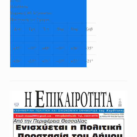
L:
+
27°
Καρδίτσα
Κυριακή, 09 Αύγουστος
Πρόγνωση για 7 μέρες
Δευ
Τρι
Τετ
Πεμ
Παρ
Σαβ
+
35°
+
39°
+
40°
+
39°
+
36°
+
35°
+
26°
+
25°
+
24°
+
23°
+
23°
+
21°