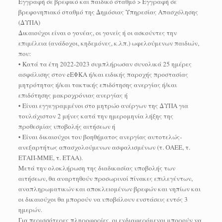
Εγγραφή σε βρεφικό και παιδικό σταθμό > Εγγραφή σε
βρεφονηπιακό σταθμό της Δημόσιας Υπηρεσίας Απασχόλησης
(ΔΥΠΑ)
Δικαιούχοι είναι ο γονέας, οι γονείς ή οι ασκούντες την
επιμέλεια (ανάδοχοι, κηδεμόνες, κ.λπ.) ωφελούμενων παιδιών,
που:
• Κατά τα έτη 2022-2023 συμπλήρωσαν συνολικά 25 ημέρες
ασφάλισης στον eΕΦΚΑ ή/και ειδικής παροχής προστασίας
μητρότητας ή/και τακτικής επιδότησης ανεργίας ή/και
επιδότησης μακροχρόνιας ανεργίας ή
• Είναι εγγεγραμμένοι στο μητρώο ανέργων της ΔΥΠΑ για
τουλάχιστον 2 μήνες κατά την ημερομηνία λήξης της
προθεσμίας υποβολής αιτήσεων ή
• Είναι δικαιούχοι του βοηθήματος ανεργίας αυτοτελώς-
ανεξαρτήτως απασχολούμενων ασφαλισμένων (τ. ΟΑΕΕ, τ.
ΕΤΑΠ-ΜΜΕ, τ. ΕΤΑΑ).
Μετά την ολοκλήρωση της διαδικασίας υποβολής των
αιτήσεων, θα αναρτηθούν προσωρινοί πίνακες επιλεγέντων,
αναπληρωματικών και αποκλειομένων βρεφών και νηπίων και
οι δικαιούχοι θα μπορούν να υποβάλουν ενστάσεις εντός 3
ημερών.
Για περισσότερες πληροφορίες, οι ενδιαφερόμενοι μπορούν να