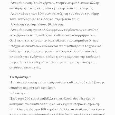
-Απομάκρυνση ξερών χόρτων, πεσμένων φύλλων και άλλης
καύσιμης φυτικής ύλης από την επιφάνεια του εδάφους.
-Αποκλάδωση των δέντρων και αύξηση του ύψους της κόμης
τους, ανάλογα με το είδος και την ηλικία τους.
-Αραίωση της θαμνώδους βλάστησης.
-Απομάκρυνση εγκαταλελειμμένων εύφλεκτων, καυστών ή
εκρήξιμων υλικών, καθώς και κάθε είδους απορριμμάτων.
Οι ιδιοκτήτες, επικαρπωτές, μισθωτές και υπομισθωτές των
υπόχρεων οικοπέδων καλούνται να αξιοποιήσουν το χρονικό
διάστημα της παράτασης και να προχωρήσουν άμεσα στις
απαραίτητες ενέργειες, καθώς η απομάκρυνση της καύσιμης
ύλης αποτελεί καθοριστικό παράγοντα για τη μείωση του
κινδύνου πυρκαγιάς.
Τα πρόστιμα
Η μη συμμόρφωση με τις υποχρεώσεις καθαρισμού και δήλωσης
επισύρει σημαντικές κυρώσεις.
Ειδικότερα:
Πρόστιμο 500 ευρώ επιβάλλεται σε όλους όσοι δεν έχουν
καθαρίσει το οικόπεδό τους και δεν έχουν υποβάλει δήλωση.
Επιπλέον, πρόστιμο 100 ευρώ επιβάλλεται σε όλους όσοι έχουν
προχωρήσει σε καθαρισμό αλλά δεν έχουν υποβάλει τη σχετική