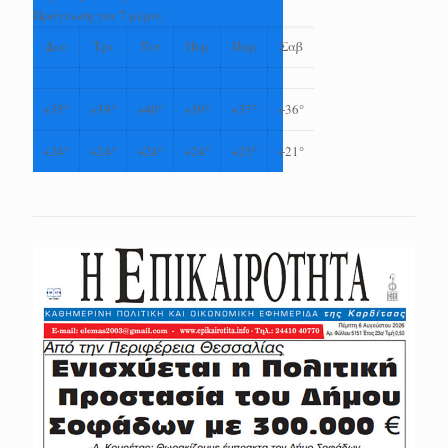
Πρόγνωση για 7 μέρες
Δευ
Τρι
Τετ
Πεμ
Παρ
Σαβ
+
35°
+
39°
+
40°
+
39°
+
37°
+
36°
+
24°
+
24°
+
24°
+
24°
+
23°
+
21°