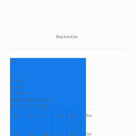
Εορτολόγιο
+
35
°
C
H:
+
36°
L:
+
25°
Καρδίτσα
Σάββατο, 08 Αύγουστος
Πρόγνωση για 7 μέρες
Κυρ
Δευ
Τρι
Τετ
Πεμ
Παρ
+
37°
+
38°
+
40°
+
41°
+
38°
+
36°