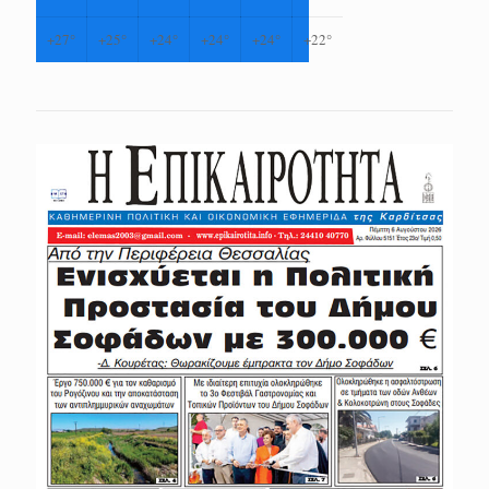
+
27°
+
25°
+
24°
+
24°
+
24°
+
22°