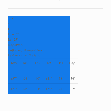
+
35
°
C
H:
+
36°
L:
+
25°
Καρδίτσα
Σάββατο, 08 Αύγουστος
Πρόγνωση για 7 μέρες
Κυρ
Δευ
Τρι
Τετ
Πεμ
Παρ
+
37°
+
38°
+
40°
+
41°
+
38°
+
36°
+
27°
+
25°
+
24°
+
24°
+
24°
+
22°