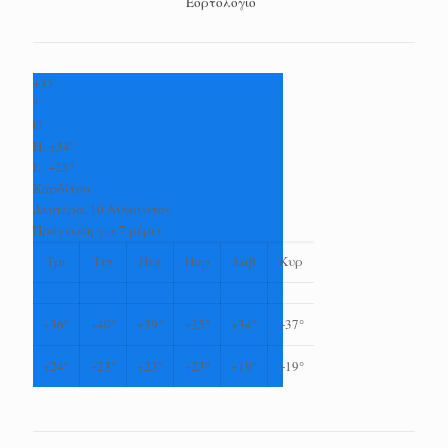
Εορτολόγιο
+
33
°
C
H:
+
34°
L:
+
25°
Καρδίτσα
Δευτέρα, 10 Αύγουστος
Πρόγνωση για 7 μέρες
Τρι
Τετ
Πεμ
Παρ
Σαβ
Κυρ
+
36°
+
40°
+
39°
+
35°
+
34°
+
37°
+
24°
+
23°
+
23°
+
23°
+
19°
+
19°