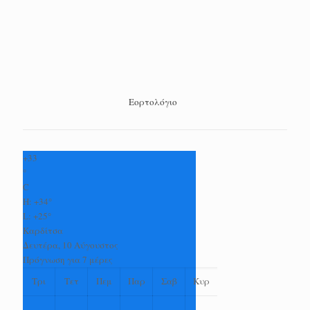
Εορτολόγιο
+
33
°
C
H:
+
34°
L:
+
25°
Καρδίτσα
Δευτέρα, 10 Αύγουστος
Πρόγνωση για 7 μέρες
Τρι
Τετ
Πεμ
Παρ
Σαβ
Κυρ