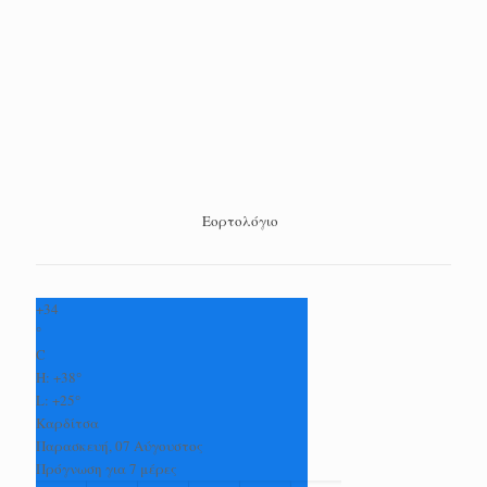
Εορτολόγιο
+
34
°
C
H:
+
38°
L:
+
25°
Καρδίτσα
Παρασκευή, 07 Αύγουστος
Πρόγνωση για 7 μέρες