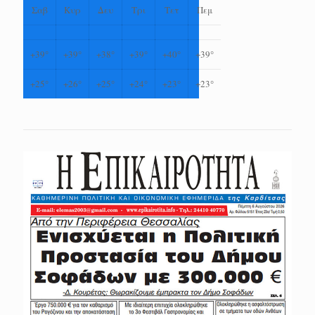
Σαβ
Κυρ
Δευ
Τρι
Τετ
Πεμ
+
39°
+
39°
+
38°
+
39°
+
40°
+
39°
+
25°
+
26°
+
25°
+
24°
+
23°
+
23°