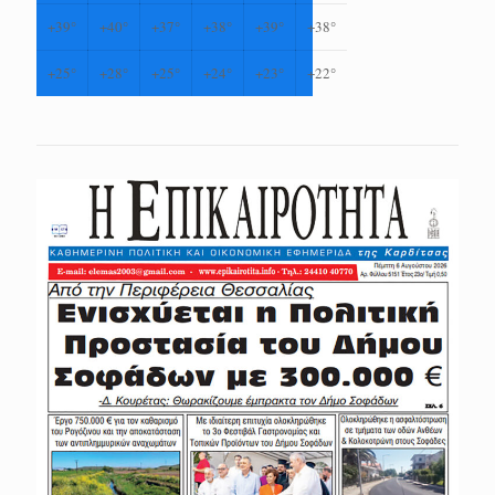
+
39°
+
40°
+
37°
+
38°
+
39°
+
38°
+
25°
+
28°
+
25°
+
24°
+
23°
+
22°