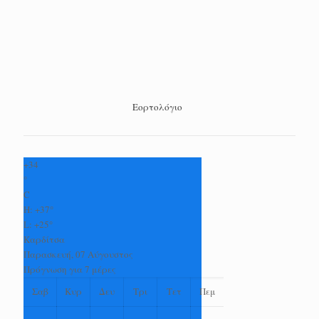
Εορτολόγιο
+
34
°
C
H:
+
37°
L:
+
25°
Καρδίτσα
Παρασκευή, 07 Αύγουστος
Πρόγνωση για 7 μέρες
Σαβ
Κυρ
Δευ
Τρι
Τετ
Πεμ