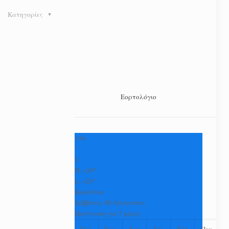
Κατηγορίες
Εορτολόγιο
+
34
°
C
H:
+
39°
L:
+
25°
Καρδίτσα
Σάββατο, 08 Αύγουστος
Πρόγνωση για 7 μέρες
Παρ
Κυρ
Δευ
Τρι
Τετ
Πεμ