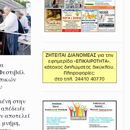
ία
 Φεστιβάλ
οπικών
υ
μένη στην
 απέδειξε
εν αποτελεί
 μνήμη,