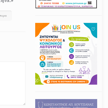
τητα.»
ότερα