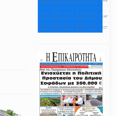
+
36°
+
40°
+
37°
+
38°
+
39°
+
38°
+
25°
+
28°
+
25°
+
24°
+
23°
+
22°